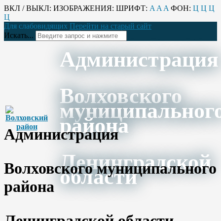
ВКЛ / ВЫКЛ:
ИЗОБРАЖЕНИЯ:
ШРИФТ:
A
A
A
ФОН:
Ц
Ц
Ц
Ц
Для слабовидящих
Перейти на старый сайт
Искать...
Администрация
Волховского
муниципальног
района
Администрация
Ленинградской
Волховского муниципального
области
района
Ленинградской области