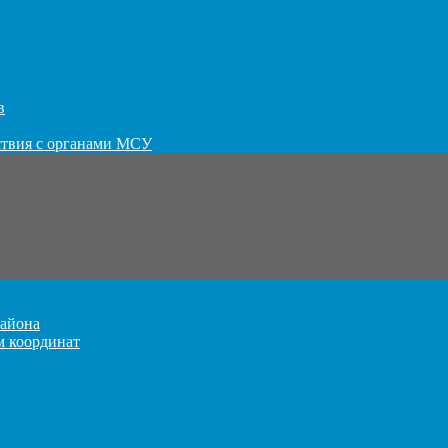
в
ствия с органами МСУ
айона
м координат