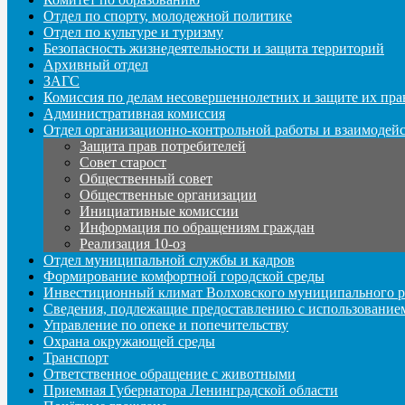
Отдел по спорту, молодежной политике
Отдел по культуре и туризму
Безопасность жизнедеятельности и защита территорий
Архивный отдел
ЗАГС
Комиссия по делам несовершеннолетних и защите их пра
Административная комиссия
Отдел организационно-контрольной работы и взаимодей
Защита прав потребителей
Совет старост
Общественный совет
Общественные организации
Инициативные комиссии
Информация по обращениям граждан
Реализация 10-оз
Отдел муниципальной службы и кадров
Формирование комфортной городской среды
Инвестиционный климат Волховского муниципального р
Сведения, подлежащие предоставлению с использование
Управление по опеке и попечительству
Охрана окружающей среды
Транспорт
Ответственное обращение с животными
Приемная Губернатора Ленинградской области