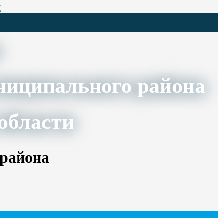
Ц
ниципального района
области
 района