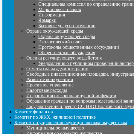
Специальная комиссия по определению грани
Маркировка товаров
Информация
Ярмарки
Бытовые услуги населению
Охрана окружающей среды
Охрана окружающей среды
Экологический совет
Протоколы общественных обсуждений
Общественные обсуждения
Оценка регулирующего воздействия
Уведомления о публичном проведении экспер
Отчеты главы администрации
Свободные инвестиционные площадки, индустриал
Развитие конкуренции
Проектное управление
Налоговые расходы
Информация по коронавирусной инфекции
Обращение граждан по вопросам нелегальной заня
Государственный реестр СО НКО Волховского мун
Комитет финансов
Комитет по ЖКХ, жилищной политике
Комитет по управлению муниципальным имуществом
Муниципальное имущество
Информация об объектах имущества