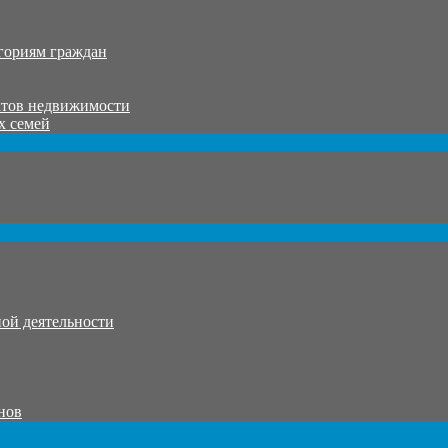
гориям граждан
ктов недвижимости
х семей
ой деятельности
нов