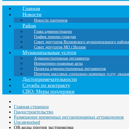
Главная
Новости
Новости партнеров
Район
Глава администрации
График приема граждан
Совет депутатов Волховского муниципального район
Совет депутатов МО г.Волхов
Муниципальные услуги
Административные регламенты
Нормативно-правовые акты
Проекты административных регламентов
Перечень массовых социально-значимых услуг, оказ
Достопримечательности
Служба по контракту
СВО: Меры поддержки
Главная страница
Градостроительство
Размещение временных нестационарных аттракционов
Uncategorised
QR-коды против экстримизма