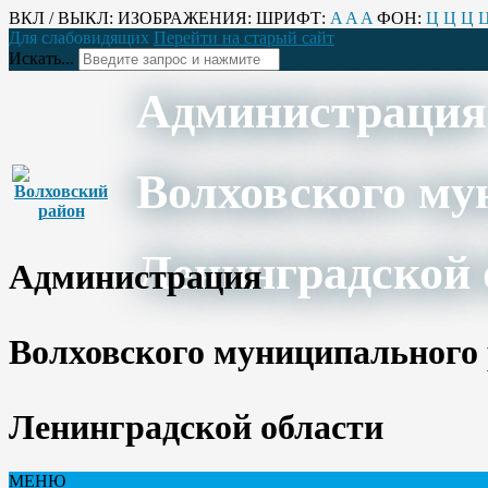
ВКЛ / ВЫКЛ:
ИЗОБРАЖЕНИЯ:
ШРИФТ:
A
A
A
ФОН:
Ц
Ц
Ц
Для слабовидящих
Перейти на старый сайт
Искать...
Администрация
Волховского му
Ленинградской 
Администрация
Волховского муниципального
Ленинградской области
МЕНЮ