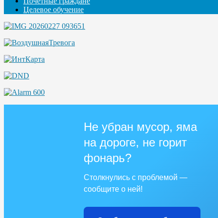
Почётные граждане
Целевое обучение
Не убран мусор, яма
на дороге, не горит
фонарь?
Столкнулись с проблемой —
сообщите о ней!