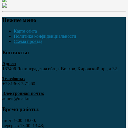
Нижнее меню
Карта сайта
Политика конфиденциальности
Схема проезда
Контакты:
Адрес:
187406 Ленинградская обл., г.Волхов, Кировский пр., д.32.
Телефоны:
+7 81363 7‑71-60
Электронная почта:
admvr@mail.ru
Время работы:
пн-чт 9:00–18:00,
перерыв 13:00–13:48;