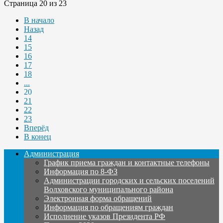
Страница 20 из 23
В начало
Назад
14
15
16
17
18
...
20
21
22
23
Вперёд
В конец
Администрация
График приема граждан и контактные телефоны
Информация по 8-ФЗ
Администрации городских и сельских поселений
Волховского муниципального района
Электронная форма обращений
Информация по обращениям граждан
Исполнение указов Президента РФ