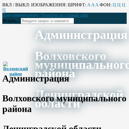
ВКЛ / ВЫКЛ:
ИЗОБРАЖЕНИЯ:
ШРИФТ:
A
A
A
ФОН:
Ц
Ц
Ц
Ц
Для слабовидящих
Перейти на старый сайт
Искать...
Администрация
Волховского
муниципальног
района
Администрация
Ленинградской
Волховского муниципального
области
района
Ленинградской области