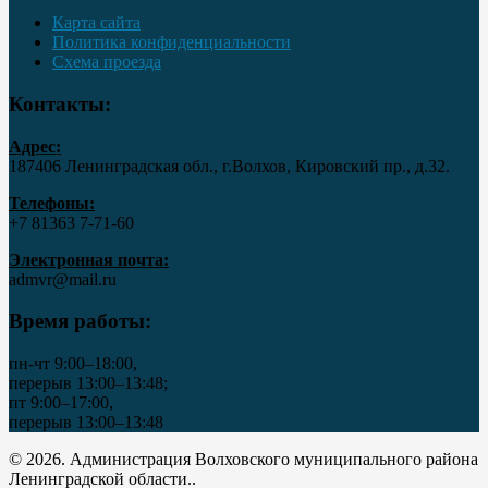
Карта сайта
Политика конфиденциальности
Схема проезда
Контакты:
Адрес:
187406 Ленинградская обл., г.Волхов, Кировский пр., д.32.
Телефоны:
+7 81363 7‑71-60
Электронная почта:
admvr@mail.ru
Время работы:
пн-чт 9:00–18:00,
перерыв 13:00–13:48;
пт 9:00–17:00,
перерыв 13:00–13:48
© 2026. Администрация Волховского муниципального района
Ленинградской области..