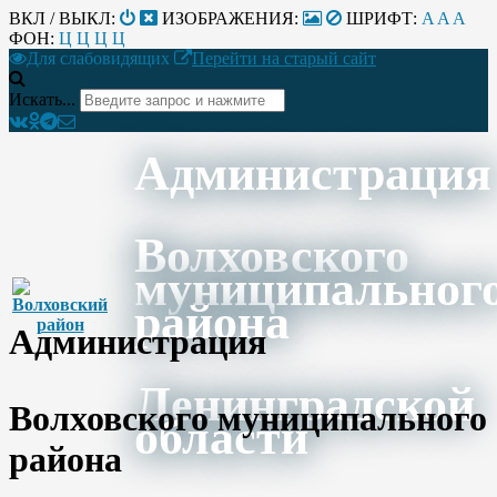
ВКЛ / ВЫКЛ:
ИЗОБРАЖЕНИЯ:
ШРИФТ:
A
A
A
ФОН:
Ц
Ц
Ц
Ц
Для слабовидящих
Перейти на старый сайт
Искать...
Администрация
Волховского
муниципальног
района
Администрация
Ленинградской
Волховского муниципального
области
района