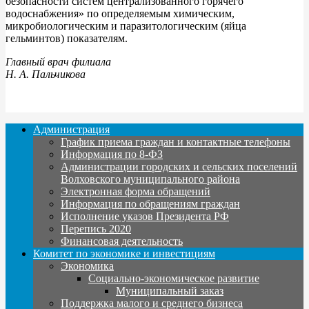
безопасности систем централизованного горячего
водоснабжения» по определяемым химическим,
микробиологическим и паразитологическим (яйца
гельминтов) показателям.
Главный врач филиала
Н. А. Пальчикова
Администрация
График приема граждан и контактные телефоны
Информация по 8-ФЗ
Администрации городских и сельских поселений
Волховского муниципального района
Электронная форма обращений
Информация по обращениям граждан
Исполнение указов Президента РФ
Перепись 2020
Финансовая деятельность
Комитет по экономике и инвестициям
Экономика
Социально-экономическое развитие
Муниципальный заказ
Поддержка малого и среднего бизнеса