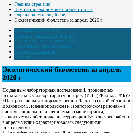
Главная страница
Комитет по экономике и инвестициям
Охрана окружающей среды
Экологический бюллетень за апрель 2020 г
Информация по 8-ФЗ
Противодействие коррупции
Муниципальные образования
Нормативно-правовые акты
Интернет-приёмная
Выборы
Экологический бюллетень за апрель
2020 г
По данным лабораторных исследований, проводимых
испытательным лабораторным центром (ИЛЦ) Филиала ФБУЗ
«Центр гигиены и эпидемиологии в Ленинградской области в
Волховском, Лодейнопольском и Подпорожском районах» в
системе социально-гигиенического мониторинга,
экологическая обстановка на территории Волховского района
в апреле месяце характеризовалась следующими
показателями:
1. Атмосферный воздух - в районе размещения точек