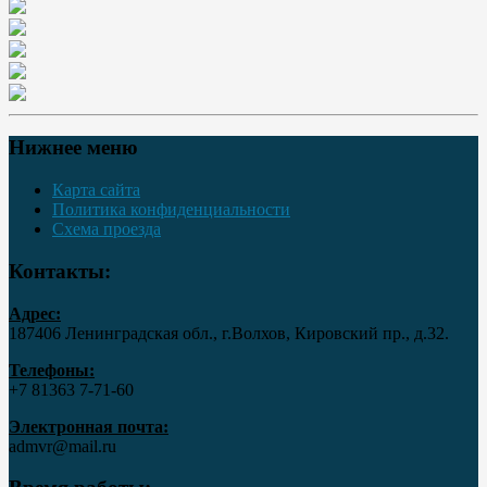
Нижнее меню
Карта сайта
Политика конфиденциальности
Схема проезда
Контакты:
Адрес:
187406 Ленинградская обл., г.Волхов, Кировский пр., д.32.
Телефоны:
+7 81363 7‑71-60
Электронная почта:
admvr@mail.ru