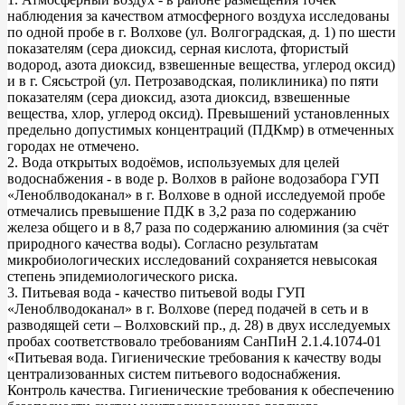
наблюдения за качеством атмосферного воздуха исследованы
по одной пробе в г. Волхове (ул. Волгоградская, д. 1) по шести
показателям (сера диоксид, серная кислота, фтористый
водород, азота диоксид, взвешенные вещества, углерод оксид)
и в г. Сясьстрой (ул. Петрозаводская, поликлиника) по пяти
показателям (сера диоксид, азота диоксид, взвешенные
вещества, хлор, углерод оксид). Превышений установленных
предельно допустимых концентраций (ПДКмр) в отмеченных
городах не отмечено.
2. Вода открытых водоёмов, используемых для целей
водоснабжения - в воде р. Волхов в районе водозабора ГУП
«Леноблводоканал» в г. Волхове в одной исследуемой пробе
отмечались превышение ПДК в 3,2 раза по содержанию
железа общего и в 8,7 раза по содержанию алюминия (за счёт
природного качества воды). Согласно результатам
микробиологических исследований сохраняется невысокая
степень эпидемиологического риска.
3. Питьевая вода - качество питьевой воды ГУП
«Леноблводоканал» в г. Волхове (перед подачей в сеть и в
разводящей сети – Волховский пр., д. 28) в двух исследуемых
пробах соответствовало требованиям СанПиН 2.1.4.1074-01
«Питьевая вода. Гигиенические требования к качеству воды
централизованных систем питьевого водоснабжения.
Контроль качества. Гигиенические требования к обеспечению