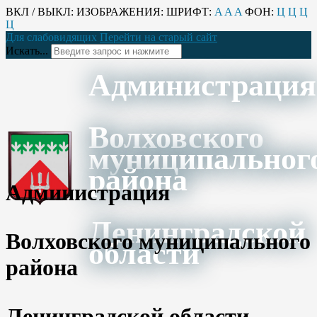
ВКЛ / ВЫКЛ:
ИЗОБРАЖЕНИЯ:
ШРИФТ:
A
A
A
ФОН:
Ц
Ц
Ц
Ц
Для слабовидящих
Перейти на старый сайт
Искать...
Администрация
Волховского
муниципальног
района
Администрация
Ленинградской
Волховского муниципального
области
района
Ленинградской области