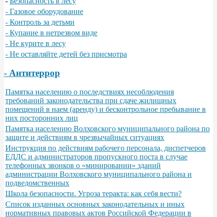
-
Безопасность в лесу
- Газовое оборудование
- Контроль за детьми
- Купание в нетрезвом виде
- Не курите в лесу
- Не оставляйте детей без присмотра
- Антитеррор
Памятка населению о последствиях несоблюдения
требований законодательства при сдаче жилищных
помещений в наем (аренду) и бесконтрольное пребывание в
них посторонних лиц
Памятка населению Волховского муниципального района по
защите и действиям в чрезвычайных ситуациях
Инструкция по действиям рабочего персонала, диспетчеров
ЕДДС и администраторов пропускного поста в случае
телефонных звонков о «минировании» зданий
администрации Волховского муниципального района и
подведомственных
Школа безопасности. Угроза теракта: как себя вести?
Список изданных основных законодательных и иных
нормативных правовых актов Российской Федерации в