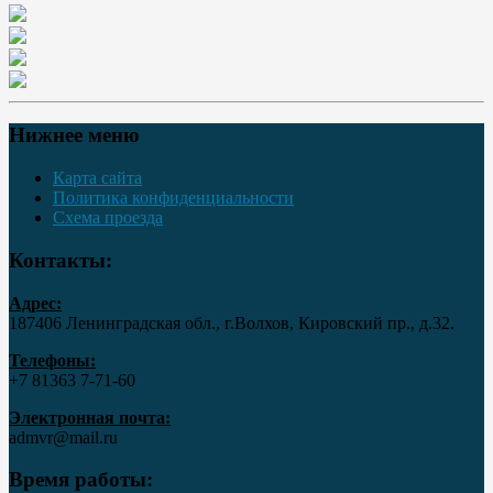
Нижнее меню
Карта сайта
Политика конфиденциальности
Схема проезда
Контакты:
Адрес:
187406 Ленинградская обл., г.Волхов, Кировский пр., д.32.
Телефоны:
+7 81363 7‑71-60
Электронная почта:
admvr@mail.ru
Время работы: