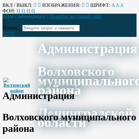
ВКЛ / ВЫКЛ:
ИЗОБРАЖЕНИЯ:
ШРИФТ:
A
A
A
ФОН:
Ц
Ц
Ц
Ц
Для слабовидящих
Перейти на старый сайт
Искать...
Администрация
Волховского
муниципальног
района
Администрация
Ленинградской
Волховского муниципального
области
района