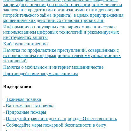
запрета (ограничения) на онлайн-операции, в том числе на
заключение кредитными организациями с ним договоров
потребительского займа (кредита), в целях предупреждения
мошеннических действий со стороны третьих лиц
Информация о популярных сценариях мошенничества с
использованием цифровых технологий и рекомендуемых
инструментах защиты
Кибермошенничество
Памятка по профилактике преступлений, совершённых с
использованием информационно-телекоммуникационных
технологий
Памятка о мобильном и интернет мошенничестве
Противодействие злоумышленникам
Видеоролики
-
Тканевая повязка
-
Ватно-марлевая повязка
-
Природные пожары
-
Пал сухой травы и отдых на природе. Ответственность
-
Соблюдайте меры пожарной безопасности в быту