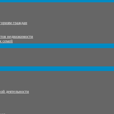
гориям граждан
ктов недвижимости
х семей
ой деятельности