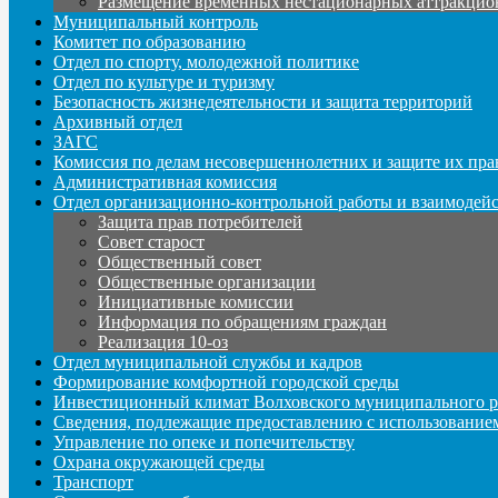
Размещение временных нестационарных аттракцио
Муниципальный контроль
Комитет по образованию
Отдел по спорту, молодежной политике
Отдел по культуре и туризму
Безопасность жизнедеятельности и защита территорий
Архивный отдел
ЗАГС
Комиссия по делам несовершеннолетних и защите их пра
Административная комиссия
Отдел организационно-контрольной работы и взаимодей
Защита прав потребителей
Совет старост
Общественный совет
Общественные организации
Инициативные комиссии
Информация по обращениям граждан
Реализация 10-оз
Отдел муниципальной службы и кадров
Формирование комфортной городской среды
Инвестиционный климат Волховского муниципального р
Сведения, подлежащие предоставлению с использование
Управление по опеке и попечительству
Охрана окружающей среды
Транспорт