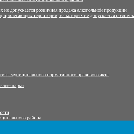
х не допускается розничная продажа алкогольной продукции
ц прилегающих территорий, на которых не допускается розничн
тизы муниципального нормативного правового акта
ьные парки
тости
иципального района