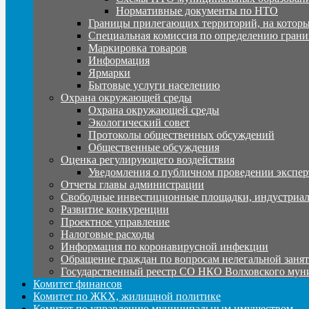
Нормативные документы по НТО
Границы прилегающих территорий, на которы
Специальная комиссия по определению грани
Маркировка товаров
Информация
Ярмарки
Бытовые услуги населению
Охрана окружающей среды
Охрана окружающей среды
Экологический совет
Протоколы общественных обсуждений
Общественные обсуждения
Оценка регулирующего воздействия
Уведомления о публичном проведении экспер
Отчеты главы администрации
Свободные инвестиционные площадки, индустриал
Развитие конкуренции
Проектное управление
Налоговые расходы
Информация по коронавирусной инфекции
Обращение граждан по вопросам нелегальной заня
Государственный реестр СО НКО Волховского мун
Комитет финансов
Комитет по ЖКХ, жилищной политике
Комитет по управлению муниципальным имуществом