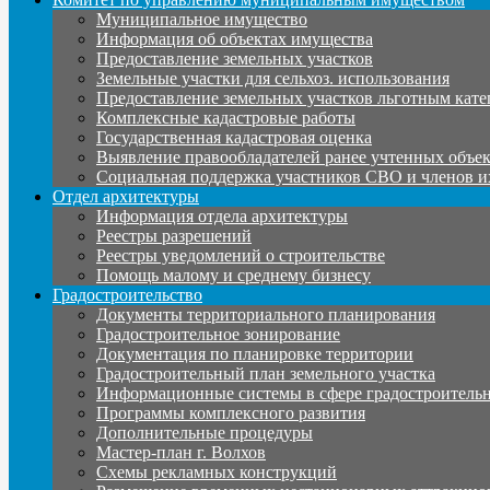
Муниципальное имущество
Информация об объектах имущества
Предоставление земельных участков
Земельные участки для сельхоз. использования
Предоставление земельных участков льготным кате
Комплексные кадастровые работы
Государственная кадастровая оценка
Выявление правообладателей ранее учтенных объе
Социальная поддержка участников СВО и членов и
Отдел архитектуры
Информация отдела архитектуры
Реестры разрешений
Реестры уведомлений о строительстве
Помощь малому и среднему бизнесу
Градостроительство
Документы территориального планирования
Градостроительное зонирование
Документация по планировке территории
Градостроительный план земельного участка
Информационные системы в сфере градостроительн
Программы комплексного развития
Дополнительные процедуры
Мастер-план г. Волхов
Схемы рекламных конструкций