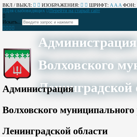
ВКЛ / ВЫКЛ:
ИЗОБРАЖЕНИЯ:
ШРИФТ:
A
A
A
ФОН:
Для слабовидящих
Перейти на старый сайт
Искать...
Администрация
Волховского му
Ленинградской 
Администрация
Волховского муниципального
Ленинградской области