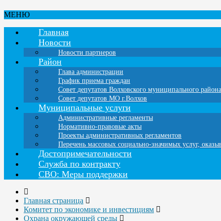
МЕНЮ
Главная
Новости
Новости партнеров
Район
Глава администрации
График приема граждан
Совет депутатов Волховского муниципального район
Совет депутатов МО г.Волхов
Муниципальные услуги
Административные регламенты
Нормативно-правовые акты
Проекты административных регламентов
Перечень массовых социально-значимых услуг, оказ
Достопримечательности
Служба по контракту
СВО: Меры поддержки
Главная страница
Комитет по экономике и инвестициям
Охрана окружающей среды