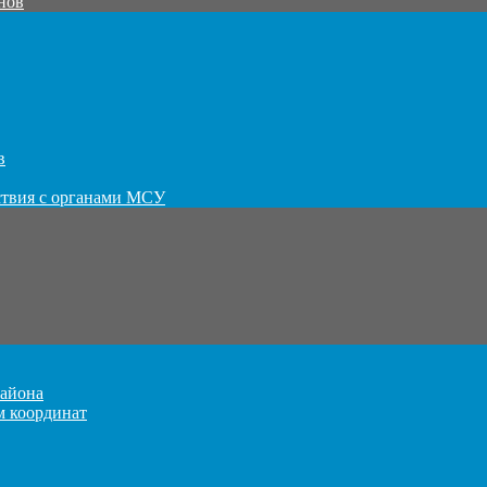
нов
в
ствия с органами МСУ
айона
м координат