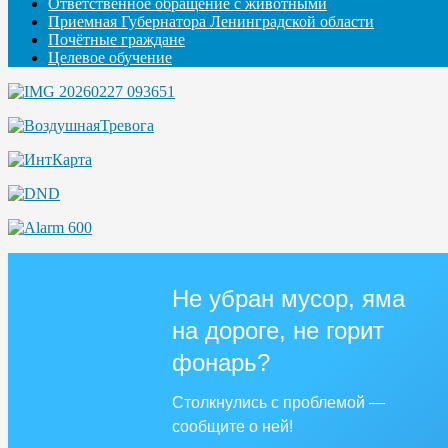
Ответственное обращение с животными
Приемная Губернатора Ленинградской области
Почётные граждане
Целевое обучение
Не убран мусор, яма
на дороге, не горит
фонарь?
Столкнулись с проблемой —
сообщите о ней!