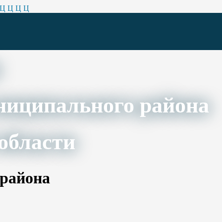
Ц
Ц
Ц
Ц
ниципального района
области
 района