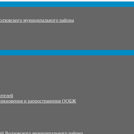
олховского муниципального района
ителей
никновения и рапространения ООБЖ
й Волховского муниципального района