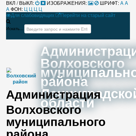
ВКЛ / ВЫКЛ:
ИЗОБРАЖЕНИЯ:
ШРИФТ:
A
A
A
ФОН:
Ц
Ц
Ц
Ц
Для слабовидящих
Перейти на старый сайт
Искать...
Администрац
Волховского
муниципальн
района
Ленинградско
Администрация
области
Волховского
муниципального
района