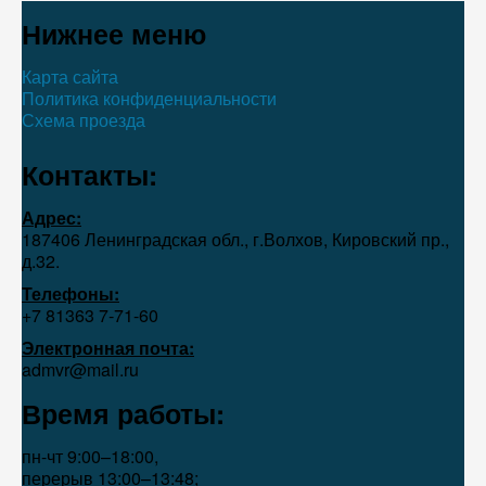
Нижнее меню
Карта сайта
Политика конфиденциальности
Схема проезда
Контакты:
Адрес:
187406 Ленинградская обл., г.Волхов, Кировский пр.,
д.32.
Телефоны:
+7 81363 7‑71-60
Электронная почта:
admvr@mail.ru
Время работы:
пн-чт 9:00–18:00,
перерыв 13:00–13:48;