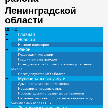
Ленинградской
области
МЕНЮ
Главная
Новости
Новости партнеров
Район
Глава администрации
График приема граждан
Совет депутатов Волховского муниципального
района
Совет депутатов МО г.Волхов
Муниципальные услуги
Административные регламенты
Нормативно-правовые акты
Проекты административных регламентов
Перечень массовых социально-значимых услуг,
оказываемых через ЕПГУ
Достопримечательности