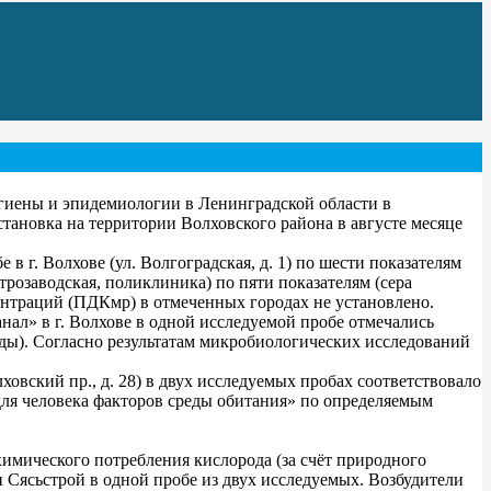
иены и эпидемиологии в Ленинградской области в
тановка на территории Волховского района в августе месяце
 г. Волхове (ул. Волгоградская, д. 1) по шести показателям
етрозаводская, поликлиника) по пяти показателям (сера
ентраций (ПДКмр) в отмеченных городах не установлено.
нал» в г. Волхове в одной исследуемой пробе отмечались
оды). Согласно результатам микробиологических исследований
ховский пр., д. 28) в двух исследуемых пробах соответствовало
для человека факторов среды обитания» по определяемым
имического потребления кислорода (за счёт природного
и Сясьстрой в одной пробе из двух исследуемых. Возбудители