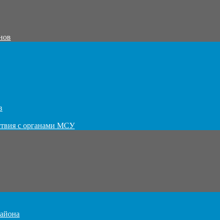
нов
в
ствия с органами МСУ
айона