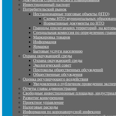
Инвестиционный паспорт
Потребительский рынок
Нестационарные торговые объекты (НТО)
Схемы НТО муниципальных образовани
Нормативные документы по НТО
Границы прилегающих территорий, на которы
Специальная комиссия по определению грани
Маркировка товаров
Информация
Ярмарки
Бытовые услуги населению
Охрана окружающей среды
Охрана окружающей среды
Экологический совет
Протоколы общественных обсуждений
Общественные обсуждения
Оценка регулирующего воздействия
Уведомления о публичном проведении экспер
Отчеты главы администрации
Свободные инвестиционные площадки, индустриал
Развитие конкуренции
Проектное управление
Налоговые расходы
Информация по коронавирусной инфекции