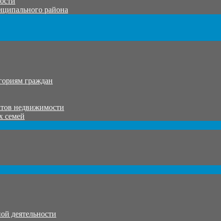
тости
иципального района
гориям граждан
ктов недвижимости
х семей
ой деятельности