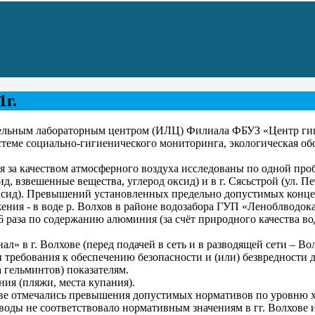
1г.
ельным лабораторным центром (ИЛЦ) Филиала ФБУЗ «Центр гиг
еме социально-гигиенического мониторинга, экологическая обс
за качеством атмосферного воздуха исследованы по одной пробе в
ид, взвешенные вещества, углерод оксид) и в г. Сясьстрой (ул. П
 оксид). Превышений установленных предельно допустимых конц
ния - в воде р. Волхов в районе водозабора ГУП «Леноблводока
6 раза по содержанию алюминия (за счёт природного качества в
» в г. Волхове (перед подачей в сеть и в разводящей сети – Вол
требования к обеспечению безопасности и (или) безвредности 
 гельминтов) показателям.
ия (пляжи, места купания).
ове отмечались превышения допустимых нормативов по уровню х
воды не соответствовало нормативным значениям в гг. Волхове 