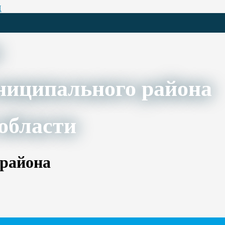
Ц
ниципального района
области
 района