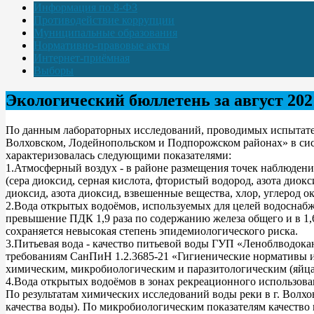
Информация по 8-ФЗ
Противодействие коррупции
Муниципальные образования
Нормативно-правовые акты
Интернет-приёмная
Выборы
Экологический бюллетень за август 202
По данным лабораторных исследований, проводимых испытат
Волховском, Лодейнопольском и Подпорожском районах» в сист
характеризовалась следующими показателями:
1.Атмосферный воздух - в районе размещения точек наблюдения 
(сера диоксид, серная кислота, фтористый водород, азота диокс
диоксид, азота диоксид, взвешенные вещества, хлор, углерод
2.Вода открытых водоёмов, используемых для целей водоснабже
превышение ПДК 1,9 раза по содержанию железа общего и в 1,
сохраняется невысокая степень эпидемиологического риска.
3.Питьевая вода - качество питьевой воды ГУП «Леноблводоканал
требованиям СанПиН 1.2.3685-21 «Гигиенические нормативы и 
химическим, микробиологическим и паразитологическим (яйца
4.Вода открытых водоёмов в зонах рекреационного использован
По результатам химических исследований воды реки в г. Волх
качества воды). По микробиологическим показателям качество 