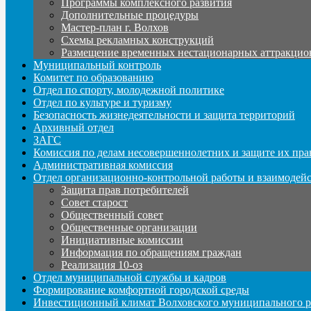
Программы комплексного развития
Дополнительные процедуры
Мастер-план г. Волхов
Схемы рекламных конструкций
Размещение временных нестационарных аттракцио
Муниципальный контроль
Комитет по образованию
Отдел по спорту, молодежной политике
Отдел по культуре и туризму
Безопасность жизнедеятельности и защита территорий
Архивный отдел
ЗАГС
Комиссия по делам несовершеннолетних и защите их пра
Административная комиссия
Отдел организационно-контрольной работы и взаимодей
Защита прав потребителей
Совет старост
Общественный совет
Общественные организации
Инициативные комиссии
Информация по обращениям граждан
Реализация 10-оз
Отдел муниципальной службы и кадров
Формирование комфортной городской среды
Инвестиционный климат Волховского муниципального р