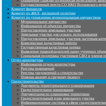
Обращение граждан по вопросам нелегальной заня
Государственный реестр СО НКО Волховского мун
Комитет финансов
Комитет по ЖКХ, жилищной политике
Комитет по управлению муниципальным имуществом
Муниципальное имущество
Информация об объектах имущества
Предоставление земельных участков
Земельные участки для сельхоз. использования
Предоставление земельных участков льготным кате
Комплексные кадастровые работы
Государственная кадастровая оценка
Выявление правообладателей ранее учтенных объе
Социальная поддержка участников СВО и членов и
Отдел архитектуры
Информация отдела архитектуры
Реестры разрешений
Реестры уведомлений о строительстве
Помощь малому и среднему бизнесу
Градостроительство
Документы территориального планирования
Градостроительное зонирование
Документация по планировке территории
Градостроительный план земельного участка
Информационные системы в сфере градостроительн