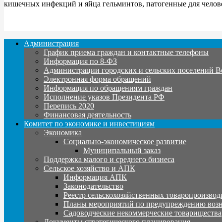
кишечных инфекций и яйца гельминтов, патогенные для челове
Администрация
График приема граждан и контактные телефоны
Информация по 8-ФЗ
Администрации городских и сельских поселений В
Электронная форма обращений
Информация по обращениям граждан
Исполнение указов Президента РФ
Перепись 2020
Финансовая деятельность
Комитет по экономике и инвестициям
Экономика
Социально-экономическое развитие
Муниципальный заказ
Поддержка малого и среднего бизнеса
Сельское хозяйство и АПК
Информация АПК
Законодательство
Реестр сельскохозяйственных товаропроизвод
Планы мероприятий по предупреждению воз
Садоводческие некоммерческие товарищества
Документы стратегического планирования