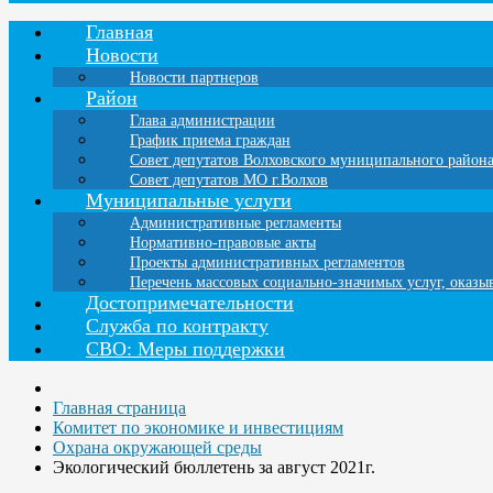
Главная
Новости
Новости партнеров
Район
Глава администрации
График приема граждан
Совет депутатов Волховского муниципального район
Совет депутатов МО г.Волхов
Муниципальные услуги
Административные регламенты
Нормативно-правовые акты
Проекты административных регламентов
Перечень массовых социально-значимых услуг, оказ
Достопримечательности
Служба по контракту
СВО: Меры поддержки
Главная страница
Комитет по экономике и инвестициям
Охрана окружающей среды
Экологический бюллетень за август 2021г.