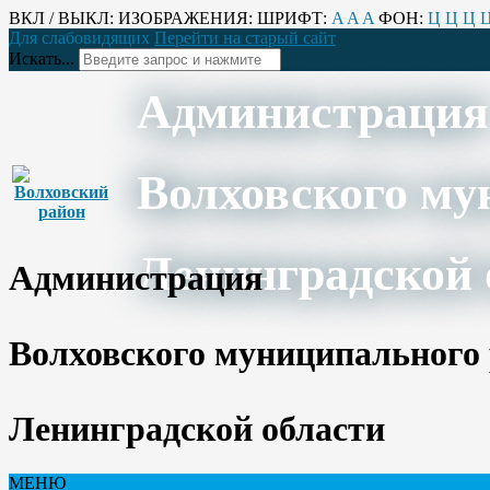
ВКЛ / ВЫКЛ:
ИЗОБРАЖЕНИЯ:
ШРИФТ:
A
A
A
ФОН:
Ц
Ц
Ц
Для слабовидящих
Перейти на старый сайт
Искать...
Администрация
Волховского му
Ленинградской 
Администрация
Волховского муниципального
Ленинградской области
МЕНЮ