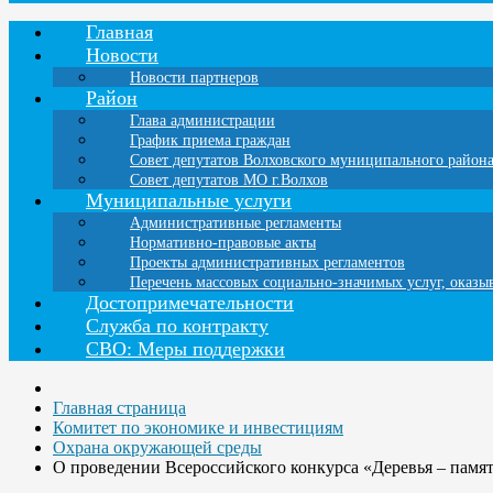
Главная
Новости
Новости партнеров
Район
Глава администрации
График приема граждан
Совет депутатов Волховского муниципального район
Совет депутатов МО г.Волхов
Муниципальные услуги
Административные регламенты
Нормативно-правовые акты
Проекты административных регламентов
Перечень массовых социально-значимых услуг, оказ
Достопримечательности
Служба по контракту
СВО: Меры поддержки
Главная страница
Комитет по экономике и инвестициям
Охрана окружающей среды
О проведении Всероссийского конкурса «Деревья – пам