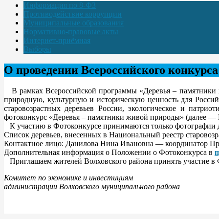
Информация по 8-ФЗ
Противодействие коррупции
Муниципальные образования
Нормативно-правовые акты
Интернет-приёмная
Выборы
О проведении Всероссийского конкурс
В рамках Всероссийской программы «Деревья – памятники ж
природную, культурную и историческую ценность для Россий
старовозрастных деревьев России, экологическое и патрио
фотоконкурс «Деревья – памятники живой природы» (далее —
К участию в Фотоконкурсе принимаются только фотографии де
Список деревьев, внесенных в Национальный реестр старовозр
Контактное лицо: Данилова Нина Ивановна — координатор Прог
Дополнительная информация о Положении о Фотоконкурса в
п
Приглашаем жителей Волховского района принять участие в 
Комитет по экономике и инвестициям
администрации Волховского муниципального района