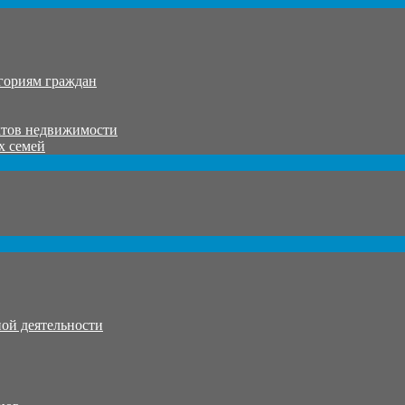
гориям граждан
ктов недвижимости
х семей
ой деятельности