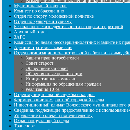
Размещение временных нестационарных аттракцио
Муниципальный контроль
Комитет по образованию
Отдел по спорту, молодежной политике
Отдел по культуре и туризму
Безопасность жизнедеятельности и защита территорий
Архивный отдел
ЗАГС
Комиссия по делам несовершеннолетних и защите их пра
Административная комиссия
Отдел организационно-контрольной работы и взаимодей
Защита прав потребителей
Совет старост
Общественный совет
Общественные организации
Инициативные комиссии
Информация по обращениям граждан
Реализация 10-оз
Отдел муниципальной службы и кадров
Формирование комфортной городской среды
Инвестиционный климат Волховского муниципального р
Сведения, подлежащие предоставлению с использование
Управление по опеке и попечительству
Охрана окружающей среды
Транспорт