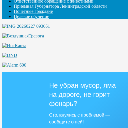
Ответственное обращение с животными
Приемная Губернатора Ленинградской области
Почётные граждане
Целевое обучение
Не убран мусор, яма
на дороге, не горит
фонарь?
Столкнулись с проблемой —
сообщите о ней!