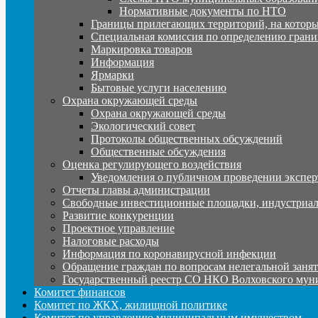
Нормативные документы по НТО
Границы прилегающих территорий, на которы
Специальная комиссия по определению грани
Маркировка товаров
Информация
Ярмарки
Бытовые услуги населению
Охрана окружающей среды
Охрана окружающей среды
Экологический совет
Протоколы общественных обсуждений
Общественные обсуждения
Оценка регулирующего воздействия
Уведомления о публичном проведении экспер
Отчеты главы администрации
Свободные инвестиционные площадки, индустриал
Развитие конкуренции
Проектное управление
Налоговые расходы
Информация по коронавирусной инфекции
Обращение граждан по вопросам нелегальной заня
Государственный реестр СО НКО Волховского мун
Комитет финансов
Комитет по ЖКХ, жилищной политике
Комитет по управлению муниципальным имуществом