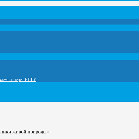
а
ываемых через ЕПГУ
ятники живой природы»