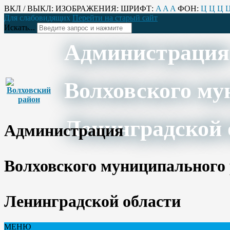
ВКЛ / ВЫКЛ:
ИЗОБРАЖЕНИЯ:
ШРИФТ:
A
A
A
ФОН:
Ц
Ц
Ц
Для слабовидящих
Перейти на старый сайт
Искать...
Администрация
Волховского му
Ленинградской 
Администрация
Волховского муниципального
Ленинградской области
МЕНЮ