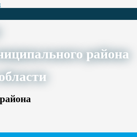
Ц
ниципального района
области
 района