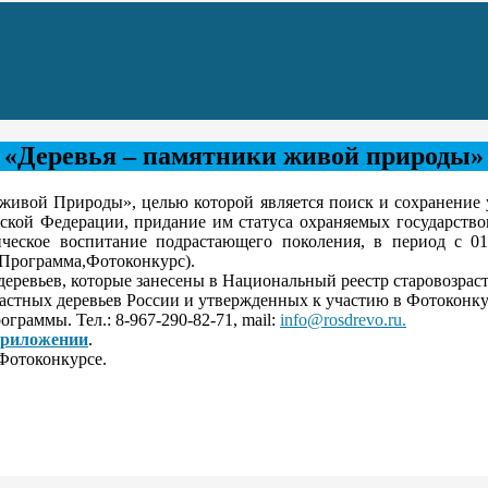
а «Деревья – памятники живой природы»
ивой Природы», целью которой является поиск и сохранение у
ской Федерации, придание им статуса охраняемых государств
тическое воспитание подрастающего поколения, в период с 0
 Программа,Фотоконкурс).
ревьев, которые занесены в Национальный реестр старовозраст
астных деревьев России и утвержденных к участию в Фотоконкур
раммы. Тел.: 8-967-290-82-71, mail:
info@rosdrevo.ru
.
риложении
.
Фотоконкурсе.