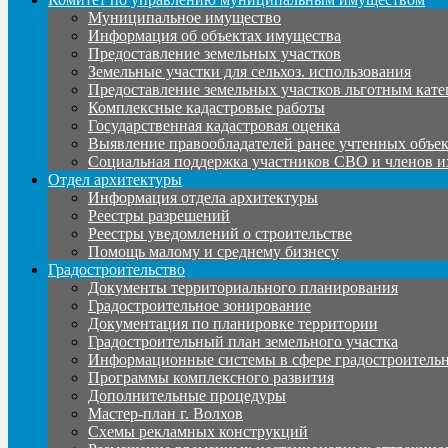
Муниципальное имущество
Информация об объектах имущества
Предоставление земельных участков
Земельные участки для сельхоз. использования
Предоставление земельных участков льготным кате
Комплексные кадастровые работы
Государственная кадастровая оценка
Выявление правообладателей ранее учтенных объе
Социальная поддержка участников СВО и членов и
Отдел архитектуры
Информация отдела архитектуры
Реестры разрешений
Реестры уведомлений о строительстве
Помощь малому и среднему бизнесу
Градостроительство
Документы территориального планирования
Градостроительное зонирование
Документация по планировке территории
Градостроительный план земельного участка
Информационные системы в сфере градостроительн
Программы комплексного развития
Дополнительные процедуры
Мастер-план г. Волхов
Схемы рекламных конструкций