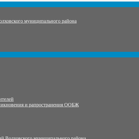
олховского муниципального района
ителей
никновения и рапространения ООБЖ
й Волховского муниципального района