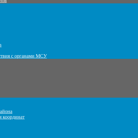
нов
в
ствия с органами МСУ
айона
м координат