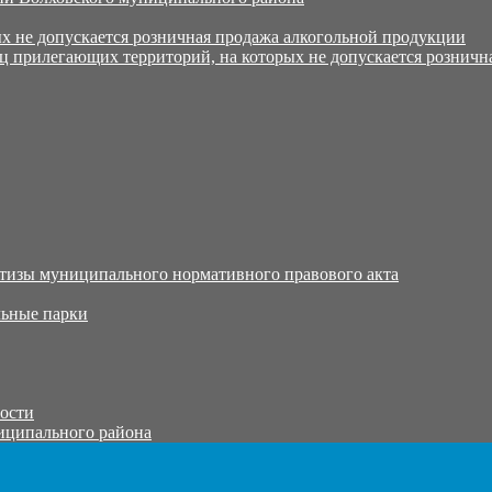
х не допускается розничная продажа алкогольной продукции
ц прилегающих территорий, на которых не допускается розничн
тизы муниципального нормативного правового акта
ьные парки
тости
иципального района