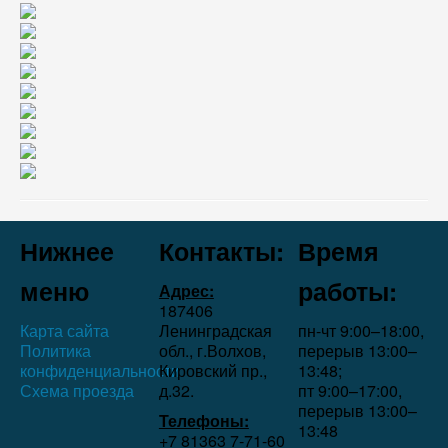
Нижнее
Контакты:
Время
меню
работы:
Адрес:
187406
Карта сайта
Ленинградская
пн-чт 9:00–18:00,
Политика
обл., г.Волхов,
перерыв 13:00–
конфиденциальности
Кировский пр.,
13:48;
Схема проезда
д.32.
пт 9:00–17:00,
перерыв 13:00–
Телефоны:
13:48
+7 81363 7‑71-60