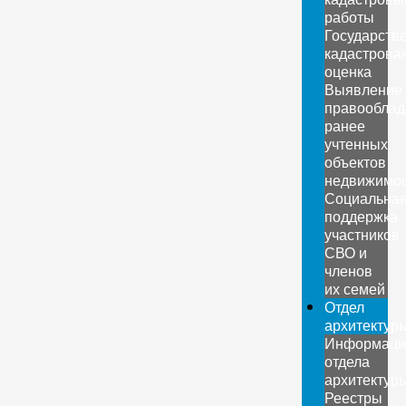
работы
Государств
кадастрова
оценка
Выявление
правооблад
ранее
учтенных
объектов
недвижимо
Социальна
поддержка
участников
СВО и
членов
их семей
Отдел
архитектур
Информаци
отдела
архитектур
Реестры