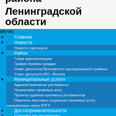
Ленинградской
области
МЕНЮ
Главная
Новости
Новости партнеров
Район
Глава администрации
График приема граждан
Совет депутатов Волховского муниципального района
Совет депутатов МО г.Волхов
Муниципальные услуги
Административные регламенты
Нормативно-правовые акты
Проекты административных регламентов
Перечень массовых социально-значимых услуг,
оказываемых через ЕПГУ
Достопримечательности
Служба по контракту