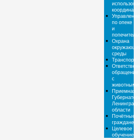
использова
координат
Управление
по опеке
и
попечитель
Охрана
окружающе
среды
Транспорт
Ответствен
обращение
с
животными
Приемная
Губернатор
Ленинградс
области
Почётные
граждане
Целевое
обучение