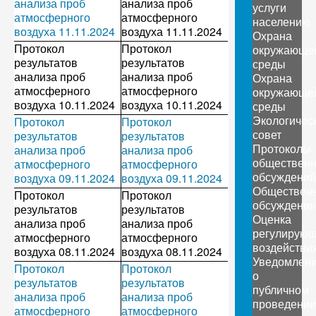
анализа проб
анализа проб
услуги
атмосферного
атмосферного
населению
воздуха 11.11.2024
воздуха 11.11.2024
Охрана
Протокол
Протокол
окружающе
результатов
результатов
среды
анализа проб
анализа проб
Охрана
атмосферного
атмосферного
окружающе
воздуха 10.11.2024
воздуха 10.11.2024
среды
Экологичес
Протокол
Протокол
совет
результатов
результатов
Протоколы
анализа проб
анализа проб
обществен
атмосферного
атмосферного
обсуждений
воздуха 09.11.2024
воздуха 09.11.2024
Обществен
Протокол
Протокол
обсуждения
результатов
результатов
Оценка
анализа проб
анализа проб
регулирующ
атмосферного
атмосферного
воздействи
воздуха 08.11.2024
воздуха 08.11.2024
Уведомлен
Протокол
Протокол
о
результатов
результатов
публичном
анализа проб
анализа проб
проведении
атмосферного
атмосферного