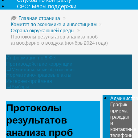
СВО: Меры поддержки
Главная страница
Комитет по экономике и инвестициям
Охрана окружающей среды
Протоколы результатов анализа проб
атмосферного воздуха (ноябрь 2024 года)
Информация по 8-ФЗ
Противодействие коррупции
Муниципальные образования
Нормативно-правовые акты
Интернет-приёмная
Выборы
Администр
Протоколы
График
приема
результатов
граждан
и
анализа проб
контактные
телефоны