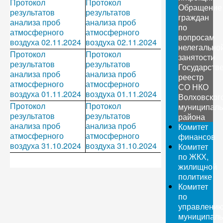
Протокол
Протокол
Обращение
результатов
результатов
граждан
анализа проб
анализа проб
по
атмосферного
атмосферного
вопросам
воздуха 02.11.2024
воздуха 02.11.2024
нелегально
Протокол
Протокол
занятости
результатов
результатов
Государств
анализа проб
анализа проб
реестр
атмосферного
атмосферного
СО НКО
воздуха 01.11.2024
воздуха 01.11.2024
Волховског
Протокол
Протокол
муниципаль
результатов
результатов
района
анализа проб
анализа проб
Комитет
атмосферного
атмосферного
финансов
воздуха 31.10.2024
воздуха 31.10.2024
Комитет
по ЖКХ,
жилищной
политике
Комитет
по
управлени
муниципал