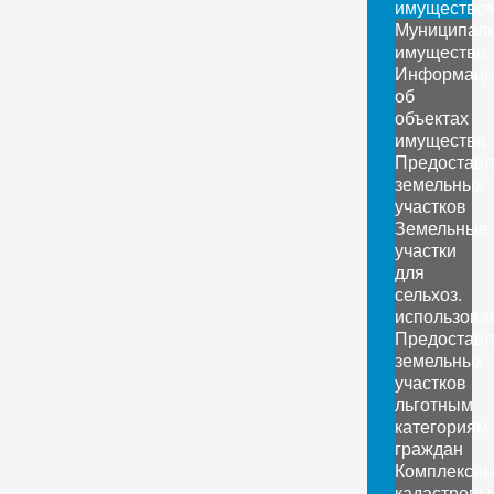
имущество
Муниципал
имущество
Информаци
об
объектах
имущества
Предоставл
земельных
участков
Земельные
участки
для
сельхоз.
использова
Предоставл
земельных
участков
льготным
категориям
граждан
Комплексн
кадастровы