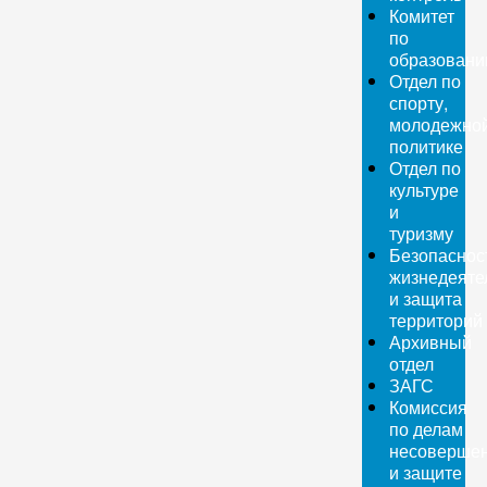
Комитет
по
образован
Отдел по
спорту,
молодежно
политике
Отдел по
культуре
и
туризму
Безопаснос
жизнедеяте
и защита
территорий
Архивный
отдел
ЗАГС
Комиссия
по делам
несовершен
и защите