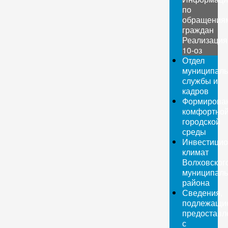
по
обращения
граждан
Реализация
10-оз
Отдел
муниципаль
службы и
кадров
Формирова
комфортно
городской
среды
Инвестици
климат
Волховског
муниципаль
района
Сведения,
подлежащи
предоставл
с