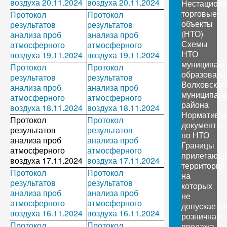
воздуха 20.11.2024
воздуха 20.11.2024
Нестацион
торговые
Протокол
Протокол
объекты
результатов
результатов
(НТО)
анализа проб
анализа проб
Схемы
атмосферного
атмосферного
НТО
воздуха 19.11.2024
воздуха 19.11.2024
муниципал
Протокол
Протокол
образовани
результатов
результатов
Волховског
анализа проб
анализа проб
муниципаль
атмосферного
атмосферного
района
воздуха 18.11.2024
воздуха 18.11.2024
Нормативн
Протокол
Протокол
документы
результатов
результатов
по НТО
анализа проб
анализа проб
Границы
атмосферного
атмосферного
прилегающ
воздуха 17.11.2024
воздуха 17.11.2024
территорий,
Протокол
Протокол
на
результатов
результатов
которых
анализа проб
анализа проб
не
атмосферного
атмосферного
допускаетс
воздуха 16.11.2024
воздуха 16.11.2024
розничная
Протокол
Протокол
продажа