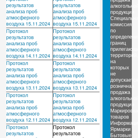
результатов
результатов
алкогольно
анализа проб
анализа проб
продукции
атмосферного
атмосферного
Специальн
воздуха 15.11.2024
воздуха 15.11.2024
комиссия
по
Протокол
Протокол
определен
результатов
результатов
границ
анализа проб
анализа проб
прилегающ
атмосферного
атмосферного
территорий,
воздуха 14.11.2024
воздуха 14.11.2024
на
Протокол
Протокол
которых
результатов
результатов
не
анализа проб
анализа проб
допускаетс
атмосферного
атмосферного
розничная
воздуха 13.11.2024
воздуха 13.11.2024
продажа
Протокол
Протокол
алкогольно
результатов
результатов
продукции
анализа проб
анализа проб
Маркировка
атмосферного
атмосферного
товаров
воздуха 12.11.2024
воздуха 12.11.2024
Информаци
Протокол
Протокол
Ярмарки
результатов
результатов
Бытовые