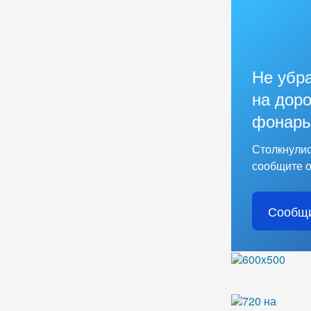
Не убр
на доро
фонарь
Столкнулис
сообщите о
Сообщи