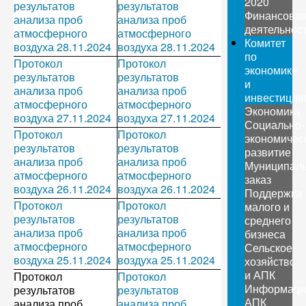
2020
результатов
результатов
Финансова
анализа проб
анализа проб
деятельнос
атмосферного
атмосферного
Комитет
воздуха 28.11.2024
воздуха 28.11.2024
по
Протокол
Протокол
экономике
результатов
результатов
и
анализа проб
анализа проб
инвестиция
атмосферного
атмосферного
Экономика
воздуха 27.11.2024
воздуха 27.11.2024
Социально-
Протокол
Протокол
экономичес
результатов
результатов
развитие
анализа проб
анализа проб
Муниципал
атмосферного
атмосферного
заказ
воздуха 26.11.2024
воздуха 26.11.2024
Поддержка
Протокол
Протокол
малого и
результатов
результатов
среднего
анализа проб
анализа проб
бизнеса
атмосферного
атмосферного
Сельское
воздуха 25.11.2024
воздуха 25.11.2024
хозяйство
и АПК
Протокол
Протокол
Информаци
результатов
результатов
АПК
анализа проб
анализа проб