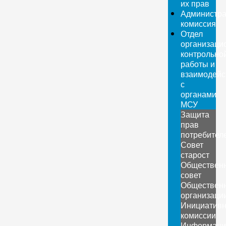
их прав
Администра
комиссия
Отдел
организаци
контрольно
работы и
взаимодейс
с
органами
МСУ
Защита
прав
потребител
Совет
старост
Обществен
совет
Обществен
организаци
Инициатив
комиссии
Информаци