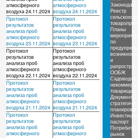
Законодате
атмосферного
атмосферного
Реестр
воздуха 24.11.2024
воздуха 24.11.2024
сельскохоз
Протокол
Протокол
товаропрои
результатов
результатов
Планы
анализа проб
анализа проб
мероприяти
атмосферного
атмосферного
по
воздуха 23.11.2024
воздуха 23.11.2024
предупреж
Протокол
Протокол
возникнове
результатов
результатов
и
анализа проб
анализа проб
рапростран
атмосферного
атмосферного
ООБЖ
воздуха 22.11.2024
воздуха 22.11.2024
Садоводчес
Протокол
Протокол
некоммерче
результатов
результатов
товарищест
анализа проб
анализа проб
Документы
атмосферного
атмосферного
стратегичес
воздуха 21.11.2024
воздуха 21.11.2024
планирован
Протокол
Протокол
Инвестици
результатов
результатов
паспорт
анализа проб
анализа проб
Потребител
атмосферного
атмосферного
рынок