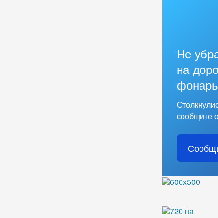
Не убр
на доро
фонарь
Столкнулис
сообщите о
Сообщи