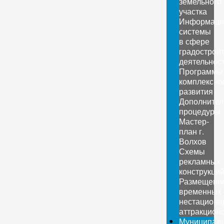
земельного
участка
Информаци
системы
в сфере
градострои
деятельнос
Программы
комплексно
развития
Дополните
процедуры
Мастер-
план г.
Волхов
Схемы
рекламных
конструкци
Размещени
временных
нестациона
аттракцион
Муниципал