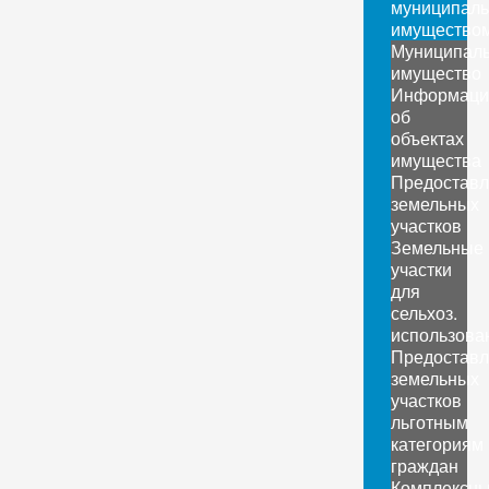
муниципал
имущество
Муниципал
имущество
Информаци
об
объектах
имущества
Предоставл
земельных
участков
Земельные
участки
для
сельхоз.
использова
Предоставл
земельных
участков
льготным
категориям
граждан
Комплексн