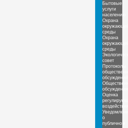
Бытовые
услуги
населению
Охрана
окружающе
среды
Охрана
окружающе
среды
Экологичес
совет
Протоколы
обществен
обсуждений
Обществен
обсуждения
Оценка
регулирующ
воздействи
Уведомлен
о
публичном