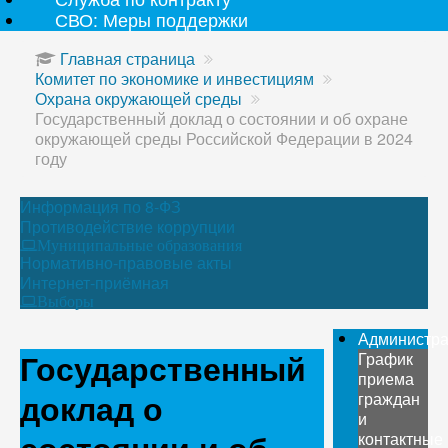
СВО: Меры поддержки
Главная страница
Комитет по экономике и инвестициям
Охрана окружающей среды
Государственный доклад о состоянии и об охране
окружающей среды Российской Федерации в 2024
году
Информация по 8-ФЗ
Противодействие коррупции
Муниципальные образования
Нормативно-правовые акты
Интернет-приёмная
Выборы
Администр
Государственный
График
приема
доклад о
граждан
и
контактные