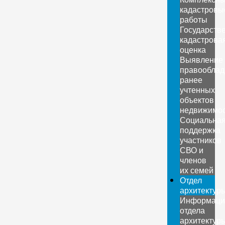
кадастровы
работы
Государств
кадастрова
оценка
Выявление
правооблад
ранее
учтенных
объектов
недвижимо
Социальна
поддержка
участников
СВО и
членов
их семей
Отдел
архитектур
Информаци
отдела
архитектур