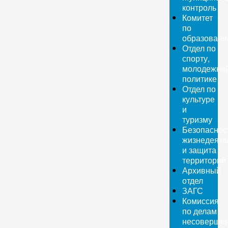
контроль
Комитет
по
образован
Отдел по
спорту,
молодежно
политике
Отдел по
культуре
и
туризму
Безопаснос
жизнедеяте
и защита
территорий
Архивный
отдел
ЗАГС
Комиссия
по делам
несовершен