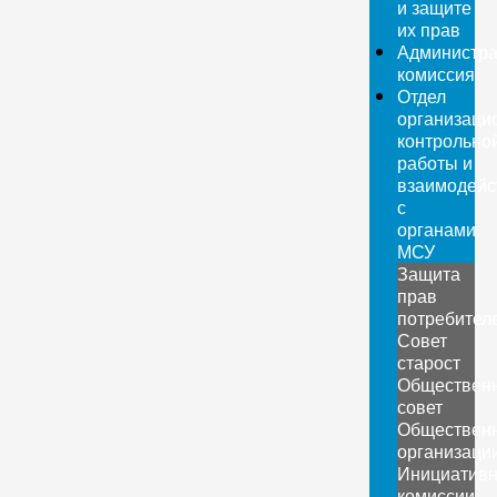
и защите
их прав
Администра
комиссия
Отдел
организаци
контрольно
работы и
взаимодейс
с
органами
МСУ
Защита
прав
потребител
Совет
старост
Обществен
совет
Обществен
организаци
Инициатив
комиссии