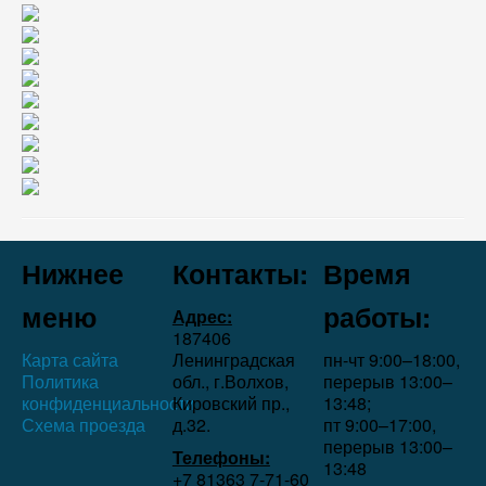
Нижнее
Контакты:
Время
меню
работы:
Адрес:
187406
Карта сайта
Ленинградская
пн-чт 9:00–18:00,
Политика
обл., г.Волхов,
перерыв 13:00–
конфиденциальности
Кировский пр.,
13:48;
Схема проезда
д.32.
пт 9:00–17:00,
перерыв 13:00–
Телефоны:
13:48
+7 81363 7‑71-60