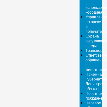
с
использова
координат
Управление
по опеке
и
попечитель
Охрана
окружающе
среды
Транспорт
Ответствен
обращение
с
животными
Приемная
Губернатор
Ленинградс
области
Почётные
граждане
Целевое