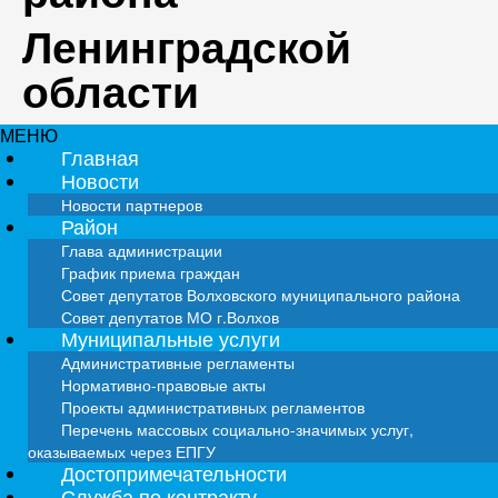
Ленинградской
области
МЕНЮ
Главная
Новости
Новости партнеров
Район
Глава администрации
График приема граждан
Совет депутатов Волховского муниципального района
Совет депутатов МО г.Волхов
Муниципальные услуги
Административные регламенты
Нормативно-правовые акты
Проекты административных регламентов
Перечень массовых социально-значимых услуг,
оказываемых через ЕПГУ
Достопримечательности
Служба по контракту