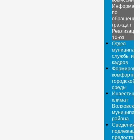
Информаци
по
обращения
граждан
Реализация
10-оз
Отдел
муниципаль
службы и
кадров
Формирова
комфортно
городской
среды
Инвестици
климат
Волховског
муниципаль
района
Сведения,
подлежащи
предоставл