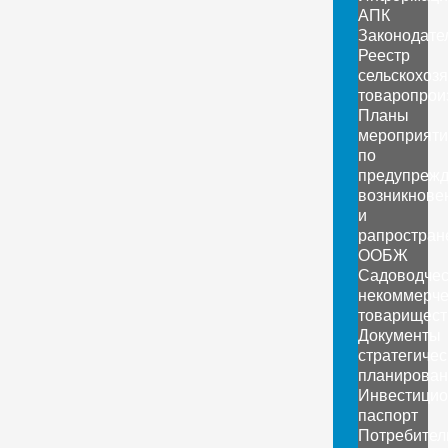
АПК
Законодате
Реестр
сельскохоз
товаропрои
Планы
мероприяти
по
предупреж
возникнове
и
рапростран
ООБЖ
Садоводчес
некоммерче
товарищест
Документы
стратегичес
планирован
Инвестици
паспорт
Потребител