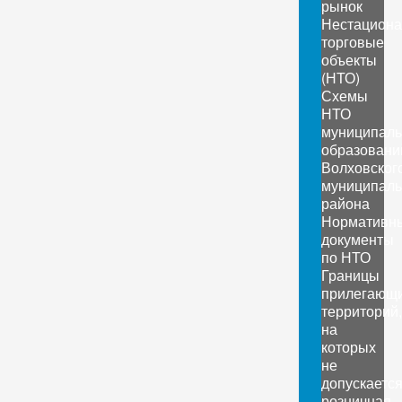
рынок
Нестацион
торговые
объекты
(НТО)
Схемы
НТО
муниципал
образовани
Волховског
муниципаль
района
Нормативн
документы
по НТО
Границы
прилегающ
территорий,
на
которых
не
допускаетс
розничная