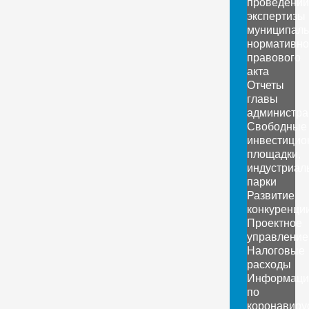
проведении
экспертизы
муниципаль
нормативно
правового
акта
Отчеты
главы
администра
Свободные
инвестицио
площадки,
индустриал
парки
Развитие
конкуренци
Проектное
управление
Налоговые
расходы
Информаци
по
коронавиру