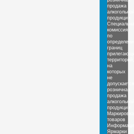
продажа
алкогольно
продукции
Специальн
комиссия
по
определен
границ
прилегающ
территорий,
на
которых
не
допускаетс
розничная
продажа
алкогольно
продукции
Маркировка
товаров
Информаци
Ярмарки