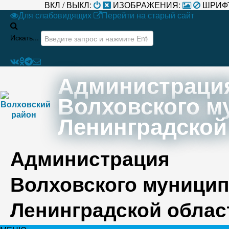
ВКЛ / ВЫКЛ:
ИЗОБРАЖЕНИЯ:
ШРИФ
Для слабовидящих
Перейти на старый сайт
Искать...
Администраци
Волховского м
Ленинградской
Администрация
Волховского муницип
Ленинградской облас