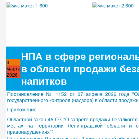
НПА в сфере региональ
4
в области продажи бе
марта
2026
напитков
Постановление № 1152 от 07 апреля 2026 года "Об
государственного контроля (надзора) в области продажи
Приложение
Областной закон 45-ОЗ "О запрете продажи безалкогол
местах на территории Ленинградской области и 
правонарушениях""
Постановление Правительства Ленинградской области от