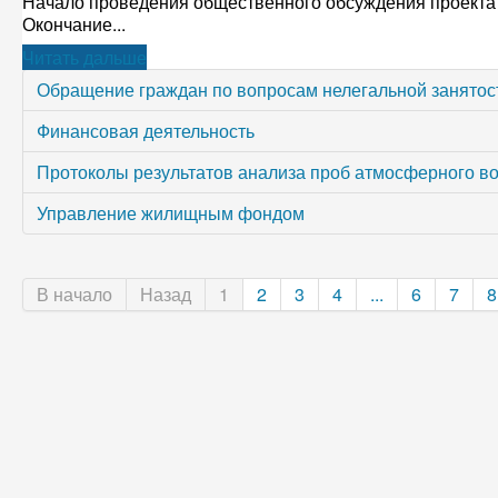
Начало проведения общественного обсуждения проекта 
Окончание...
Читать дальше
Обращение граждан по вопросам нелегальной занятос
Финансовая деятельность
Протоколы результатов анализа проб атмосферного воз
Управление жилищным фондом
В начало
Назад
1
2
3
4
...
6
7
8