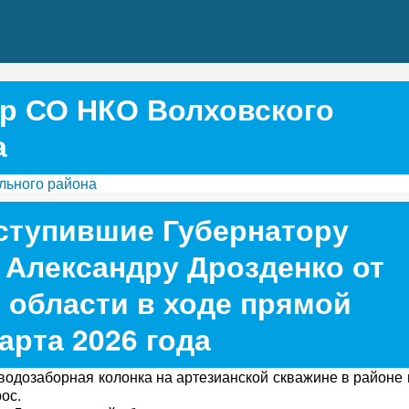
р СО НКО Волховского
а
льного района
ступившие Губернатору
 Александру Дрозденко от
 области в ходе прямой
арта 2026 года
одозаборная колонка на артезианской скважине в районе
ос.