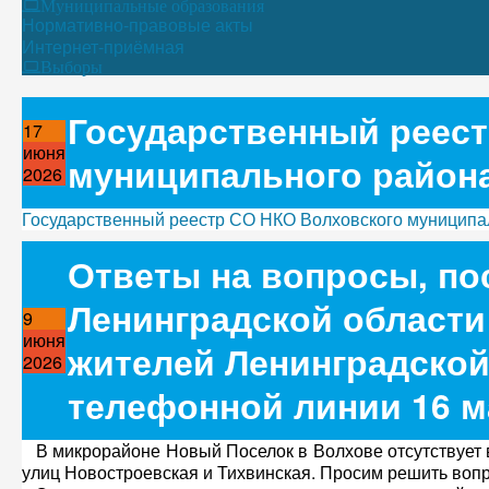
Муниципальные образования
Нормативно-правовые акты
Интернет-приёмная
Выборы
Государственный реест
17
июня
муниципального район
2026
Государственный реестр СО НКО Волховского муниципа
Ответы на вопросы, по
Ленинградской области
9
июня
жителей Ленинградской
2026
телефонной линии 16 м
В микрорайоне Новый Поселок в Волхове отсутствует в
улиц Новостроевская и Тихвинская. Просим решить вопр