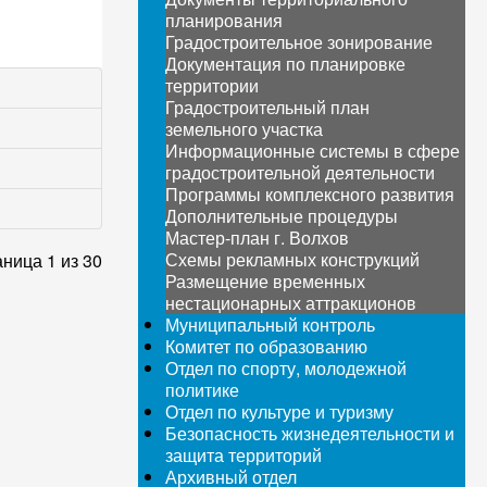
планирования
Градостроительное зонирование
Документация по планировке
территории
Градостроительный план
земельного участка
Информационные системы в сфере
градостроительной деятельности
Программы комплексного развития
Дополнительные процедуры
Мастер-план г. Волхов
Схемы рекламных конструкций
ница 1 из 30
Размещение временных
нестационарных аттракционов
Муниципальный контроль
Комитет по образованию
Отдел по спорту, молодежной
политике
Отдел по культуре и туризму
Безопасность жизнедеятельности и
защита территорий
Архивный отдел