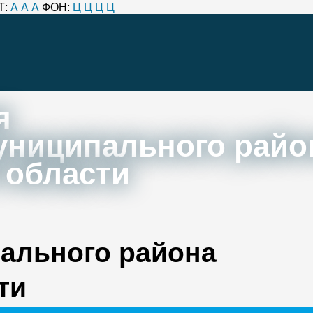
Т:
A
A
A
ФОН:
Ц
Ц
Ц
Ц
я
униципального райо
 области
ального района
ти