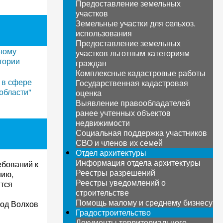
Предоставление земельных
участков
Земельные участки для сельхоз.
использования
Предоставление земельных
ьному
участков льготным категориям
тории
граждан
Комплексные кадастровые работы
 в сфере
Государственная кадастровая
области"
оценка
Выявление правообладателей
ранее учтенных объектов
недвижимости
Социальная поддержка участников
СВО и членов их семей
Отдел архитектуры
Информация отдела архитектуры
ебований к
Реестры разрешений
нию,
Реестры уведомлений о
ится
строительстве
Помощь малому и среднему бизнесу
род Волхов
Градостроительство
Документы территориального