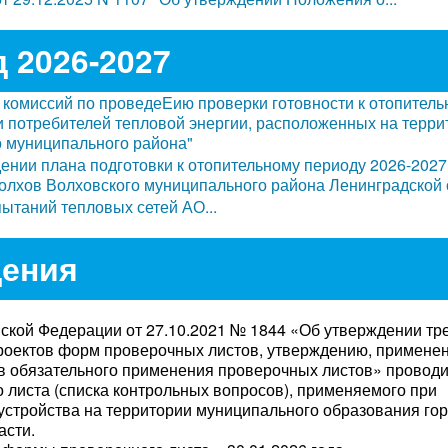
 2026-2027
 комиссий по проведеЕию проверки готовности к отопител
 потребителей тепловой энергии, расположенных на терри
о муниципального района"
ении плана подготовки к отопительному периоду 2026-2027
олхов Волховского муниципального района Ленинградской 
ытаний тепловых сетей АО...
ения
ской Федерации от 27.10.2021 № 1844 «Об утверждении тр
роектов форм проверочных листов, утверждению, примене
ев обязательного применения проверочных листов» провод
листа (списка контрольных вопросов), применяемого при
устройства на территории муниципального образования го
асти.