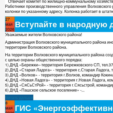
Отвечает комитет по жилищно-коммунальному хозяйств
Работники производственного управления Волховского
колонки по указанному адресу. Колонка работает в штат
27
Вступайте в народную 
мая
2026
Уважаемые жители Волховского района!
Администрация Волховского муниципального района ин
территории Волховского района.
На территории Волховского муниципального района со
с целью охраны общественного порядка:
1) ДНД «Бережки»-территория Бережковского СП, тел.37
2) ДНД «Старая Ладога» - территория с.Старая Ладога, т
3) ДНД «Волхов» - территория г.Волхов, командир Кокина
4) ДНД «Новая Ладога» - территория г.Новая Ладога, ком
5) ДНД «СяСьСтРой» - территория г.Сясьстрой, командир
6) ДНД «Пашское сельское поселение» -...
Читать дальше
8
ГИС «Энергоэффективн
мая
2026