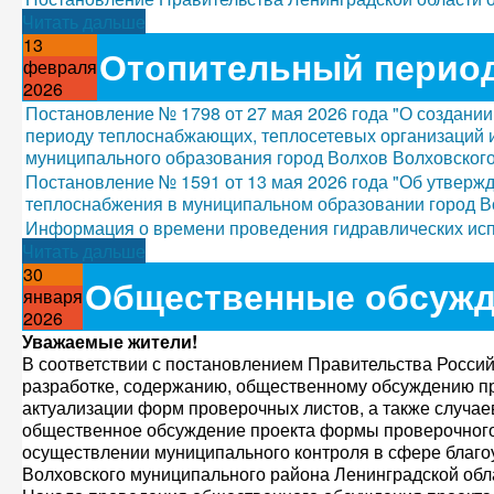
Читать дальше
13
Отопительный период
февраля
2026
Постановление № 1798 от 27 мая 2026 года "О создании
периоду теплоснабжающих, теплосетевых организаций и
муниципального образования город Волхов Волховског
Постановление № 1591 от 13 мая 2026 года "Об утвержд
теплоснабжения в муниципальном образовании город В
Информация о времени проведения гидравлических исп
Читать дальше
30
Общественные обсужд
января
2026
Уважаемые жители!
В соответствии с постановлением Правительства Россий
разработке, содержанию, общественному обсуждению п
актуализации форм проверочных листов, а также случа
общественное обсуждение проекта формы проверочного 
осуществлении муниципального контроля в сфере благо
Волховского муниципального района Ленинградской обл