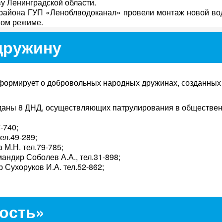
у Ленинградской области.
 района ГУП «Леноблводоканал» провели монтаж новой в
ном режиме.
дружину
формирует о добровольных народных дружинах, созданных
зданы 8 ДНД, осуществляющих патрулирования в обществе
-740;
ел.49-289;
 М.Н. тел.79-785;
андир Соболев А.А., тел.31-898;
 Сухоруков И.А. тел.52-862;
ость»