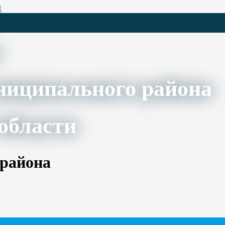
Ц
ниципального района
области
 района