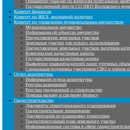
Обращение граждан по вопросам нелегальной заня
Государственный реестр СО НКО Волховского мун
Комитет финансов
Комитет по ЖКХ, жилищной политике
Комитет по управлению муниципальным имуществом
Муниципальное имущество
Информация об объектах имущества
Предоставление земельных участков
Земельные участки для сельхоз. использования
Предоставление земельных участков льготным кате
Комплексные кадастровые работы
Государственная кадастровая оценка
Выявление правообладателей ранее учтенных объе
Социальная поддержка участников СВО и членов и
Отдел архитектуры
Информация отдела архитектуры
Реестры разрешений
Реестры уведомлений о строительстве
Помощь малому и среднему бизнесу
Градостроительство
Документы территориального планирования
Градостроительное зонирование
Документация по планировке территории
Градостроительный план земельного участка
Информационные системы в сфере градостроительн