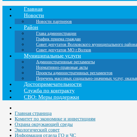
Главная
Новости
Новости партнеров
Район
Глава администрации
График приема граждан
Совет депутатов Волховского муниципального район
Совет депутатов МО г.Волхов
Муниципальные услуги
Административные регламенты
Нормативно-правовые акты
Проекты административных регламентов
Перечень массовых социально-значимых услуг, оказ
Достопримечательности
Служба по контракту
СВО: Меры поддержки
Главная страница
Комитет по экономике и инвестициям
Охрана окружающей среды
Экологический совет
Информация отдела ГО и ЧС