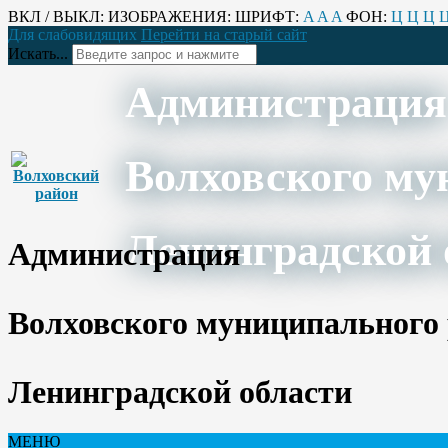
ВКЛ / ВЫКЛ:
ИЗОБРАЖЕНИЯ:
ШРИФТ:
A
A
A
ФОН:
Ц
Ц
Ц
Для слабовидящих
Перейти на старый сайт
Искать...
Администрация
Волховского му
Ленинградской 
Администрация
Волховского муниципального
Ленинградской области
МЕНЮ