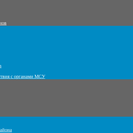
нов
в
ствия с органами МСУ
айона