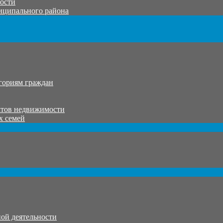
тости
иципального района
гориям граждан
ктов недвижимости
х семей
ой деятельности