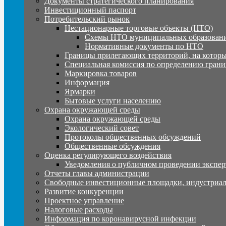
Документы стратегического планирования
Инвестиционный паспорт
Потребительский рынок
Нестационарные торговые объекты (НТО)
Схемы НТО муниципальных образовани
Нормативные документы по НТО
Границы прилегающих территорий, на которы
Специальная комиссия по определению грани
Маркировка товаров
Информация
Ярмарки
Бытовые услуги населению
Охрана окружающей среды
Охрана окружающей среды
Экологический совет
Протоколы общественных обсуждений
Общественные обсуждения
Оценка регулирующего воздействия
Уведомления о публичном проведении экспер
Отчеты главы администрации
Свободные инвестиционные площадки, индустриал
Развитие конкуренции
Проектное управление
Налоговые расходы
Информация по коронавирусной инфекции