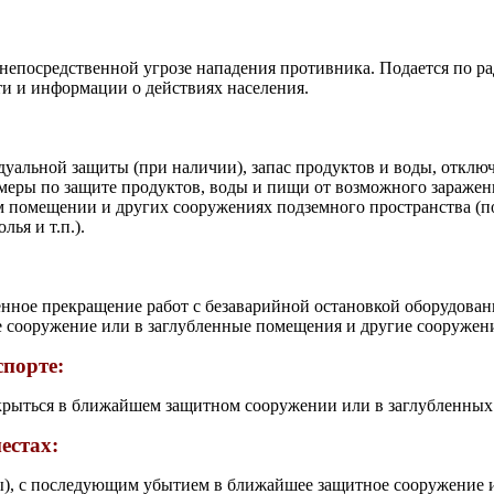
о непосредственной угрозе нападения противника. Подается по
и и информации о действиях населения.
уальной защиты (при наличии), запас продуктов и воды, отключ
ь меры по защите продуктов, воды и пищи от возможного зараже
 помещении и других сооружениях подземного пространства (под
ья и т.п.).
нное прекращение работ с безаварийной остановкой оборудован
сооружение или в заглубленные помещения и другие сооружени
спорте:
крыться в ближайшем защитном сооружении или в заглубленных
естах:
ы), с последующим убытием в ближайшее защитное сооружение 