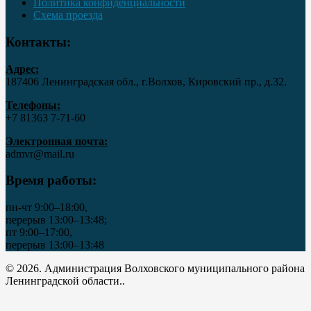
Политика конфиденциальности
Схема проезда
Контакты:
Адрес:
187406 Ленинградская обл., г.Волхов, Кировский пр., д.32.
Телефоны:
+7 81363 7‑71-60
Электронная почта:
admvr@mail.ru
Время работы:
пн-чт 9:00–18:00,
перерыв 13:00–13:48;
пт 9:00–17:00,
перерыв 13:00–13:48
© 2026. Администрация Волховского муниципального района
Ленинградской области..