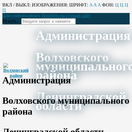
ВКЛ / ВЫКЛ:
ИЗОБРАЖЕНИЯ:
ШРИФТ:
A
A
A
ФОН:
Ц
Ц
Ц
Ц
Для слабовидящих
Перейти на старый сайт
Искать...
Администрация
Волховского
муниципальног
района
Администрация
Ленинградской
Волховского муниципального
области
района
Ленинградской области