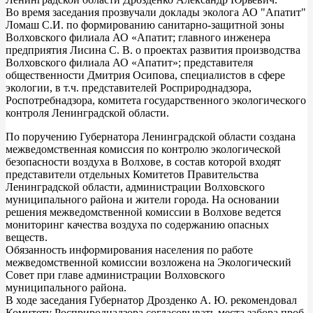
Во время заседания прозвучали доклады эколога АО "Апатит"
Ломаш С.И. по формированию санитарно-защитной зоны
Волховского филиала АО «Апатит; главного инженера
предприятия Лисина С. В. о проектах развития производства
Волховского филиала АО «Апатит»; представителя
общественности Дмитрия Осипова, специалистов в сфере
экологии, в т.ч. представителей Росприроднадзора,
Роспотребнадзора, комитета государственного экологического
контроля Ленинградской области.
По поручению Губернатора Ленинградской области создана
межведомственная комиссия по контролю экологической
безопасности воздуха в Волхове, в состав которой входят
представители отдельных Комитетов Правительства
Ленинградской области, администрации Волховского
муниципального района и жители города. На основании
решения межведомственной комиссии в Волхове ведется
мониторинг качества воздуха по содержанию опасных
веществ.
Обязанность информирования населения по работе
межведомственной комиссии возложена на Экологический
Совет при главе администрации Волховского
муниципального района.
В ходе заседания Губернатор Дрозденко А. Ю. рекомендовал
Комитету Росприроднадзора согласовывать места забора проб