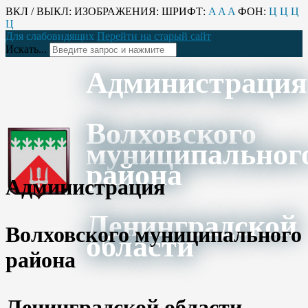
ВКЛ / ВЫКЛ:
ИЗОБРАЖЕНИЯ:
ШРИФТ:
A
A
A
ФОН:
Ц
Ц
Ц
Ц
Для слабовидящих
Перейти на старый сайт
Искать...
Администрация
Волховского
муниципальног
района
Администрация
Ленинградской
Волховского муниципального
области
района
Ленинградской области