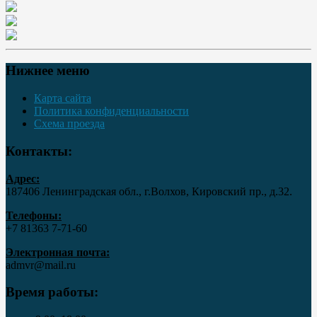
Нижнее меню
Карта сайта
Политика конфиденциальности
Схема проезда
Контакты:
Адрес:
187406 Ленинградская обл., г.Волхов, Кировский пр., д.32.
Телефоны:
+7 81363 7‑71-60
Электронная почта:
admvr@mail.ru
Время работы: