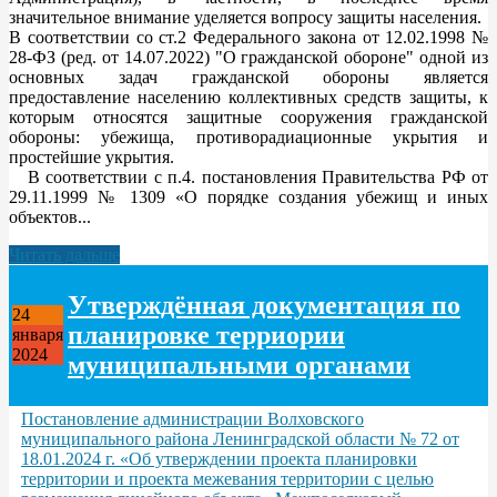
значительное внимание уделяется вопросу защиты населения.
В соответствии со ст.2 Федерального закона от 12.02.1998 №
28-ФЗ (ред. от 14.07.2022) "О гражданской обороне" одной из
основных задач гражданской обороны является
предоставление населению коллективных средств защиты, к
которым относятся защитные сооружения гражданской
обороны: убежища, противорадиационные укрытия и
простейшие укрытия.
В соответствии с п.4. постановления Правительства РФ от
29.11.1999 № 1309 «О порядке создания убежищ и иных
объектов...
Читать дальше
Утверждённая документация по
24
планировке терриории
января
2024
муниципальными органами
Постановление администрации Волховского
муниципального района Ленинградской области № 72 от
18.01.2024 г. «Об утверждении проекта планировки
территории и проекта межевания территории с целью