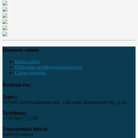
Нижнее меню
Карта сайта
Политика конфиденциальности
Схема проезда
Контакты:
Адрес:
187406 Ленинградская обл., г.Волхов, Кировский пр., д.32.
Телефоны:
+7 81363 7‑71-60
Электронная почта:
admvr@mail.ru