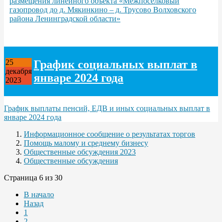
размещения линейного объекта «Межпоселковый
газопровод до д. Мякинкино – д. Трусово Волховского
района Ленинградской области»
График социальных выплат в
25
декабря
январе 2024 года
2023
График выплаты пенсий, ЕДВ и иных социальных выплат в
январе 2024 года
Информационное сообщение о результатах торгов
Помощь малому и среднему бизнесу
Общественные обсуждения 2023
Общественные обсуждения
Страница 6 из 30
В начало
Назад
1
2