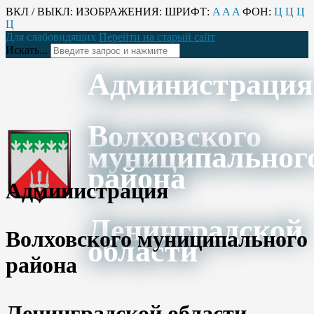
ВКЛ / ВЫКЛ:
ИЗОБРАЖЕНИЯ:
ШРИФТ:
A
A
A
ФОН:
Ц
Ц
Ц
Ц
Для слабовидящих
Перейти на старый сайт
Искать...
Администрация
Волховского
муниципальног
района
Администрация
Ленинградской
Волховского муниципального
области
района
Ленинградской области