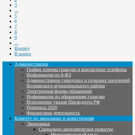
3
...
5
6
7
8
9
...
Вперёд
В конец
Администрация
График приема граждан и контактные телефоны
Информация по 8-ФЗ
Администрации городских и сельских поселений
Волховского муниципального района
Электронная форма обращений
Информация по обращениям граждан
Исполнение указов Президента РФ
Перепись 2020
Финансовая деятельность
Комитет по экономике и инвестициям
Экономика
Социально-экономическое развитие
Муниципальный заказ