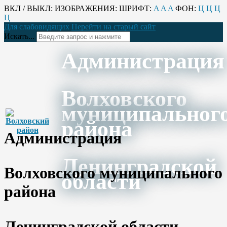
ВКЛ / ВЫКЛ:
ИЗОБРАЖЕНИЯ:
ШРИФТ:
A
A
A
ФОН:
Ц
Ц
Ц
Ц
Для слабовидящих
Перейти на старый сайт
Искать...
Администрация
Волховского
муниципальног
района
Администрация
Ленинградской
Волховского муниципального
области
района
Ленинградской области