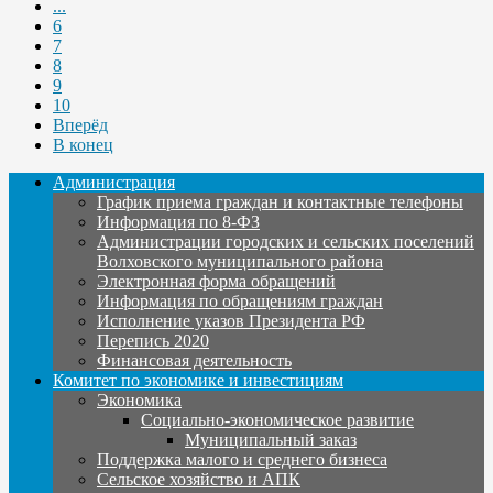
...
6
7
8
9
10
Вперёд
В конец
Администрация
График приема граждан и контактные телефоны
Информация по 8-ФЗ
Администрации городских и сельских поселений
Волховского муниципального района
Электронная форма обращений
Информация по обращениям граждан
Исполнение указов Президента РФ
Перепись 2020
Финансовая деятельность
Комитет по экономике и инвестициям
Экономика
Социально-экономическое развитие
Муниципальный заказ
Поддержка малого и среднего бизнеса
Сельское хозяйство и АПК