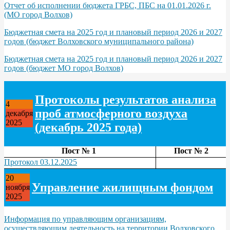
Отчет об исполнении бюджета ГРБС, ПБС на 01.01.2026 г.
(МО город Волхов)
Бюджетная смета на 2025 год и плановый период 2026 и 2027
годов (бюджет Волховского муниципального района)
Бюджетная смета на 2025 год и плановый период 2026 и 2027
годов (бюджет МО город Волхов)
Протоколы результатов анализа
4
проб атмосферного воздуха
декабря
2025
(декабрь 2025 года)
Пост № 1
Пост № 2
Протокол 03.12.2025
20
Управление жилищным фондом
ноября
2025
Информация по управляющим организациям,
осуществляющим деятельность на территории Волховского