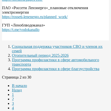
ПАО «Россети Ленэнерго»_плановые отключения
электроэнергии
https://rosseti-lenenergo.ru/planned_work/
ГУП «Леноблводоканал»
https://t.me/vodokanallo
Социальная поддержка участников СВО и членов их
семей
Отопительный период 2025-2026
Программа профилактики в сфере автомобильного
транспорта
Программа профилактики в сфере благоустройства
Страница 2 из 30
В начало
Назад
1
2
3
4