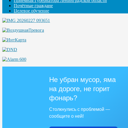
Приемная Губернатора Ленинградской области
Почётные граждане
Целевое обучение
Не убран мусор, яма
на дороге, не горит
фонарь?
Столкнулись с проблемой —
сообщите о ней!