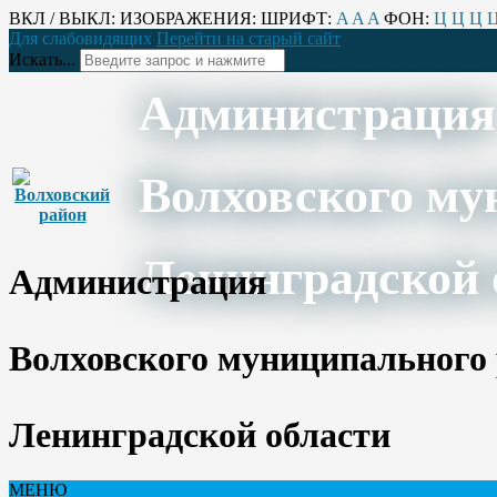
ВКЛ / ВЫКЛ:
ИЗОБРАЖЕНИЯ:
ШРИФТ:
A
A
A
ФОН:
Ц
Ц
Ц
Для слабовидящих
Перейти на старый сайт
Искать...
Администрация
Волховского му
Ленинградской 
Администрация
Волховского муниципального
Ленинградской области
МЕНЮ