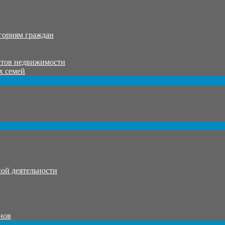
гориям граждан
ктов недвижимости
х семей
ой деятельности
нов