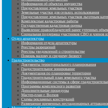
Информация об объектах имущества
Предоставление земельных участков
Земельные участки для сельхоз. использования
Предоставление земельных участков льготным кате
Комплексные кадастровые работы
Государственная кадастровая оценка
Выявление правообладателей ранее учтенных объе
Социальная поддержка участников СВО и членов и
Отдел архитектуры
Информация отдела архитектуры
Реестры разрешений
Реестры уведомлений о строительстве
Помощь малому и среднему бизнесу
Градостроительство
Документы территориального планирования
Градостроительное зонирование
Документация по планировке территории
Градостроительный план земельного участка
Информационные системы в сфере градостроительн
Программы комплексного развития
Дополнительные процедуры
Мастер-план г. Волхов
Схемы рекламных конструкций
Размещение временных нестационарных аттракцио
Муниципальный контроль