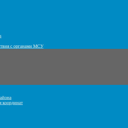
в
ствия с органами МСУ
айона
м координат