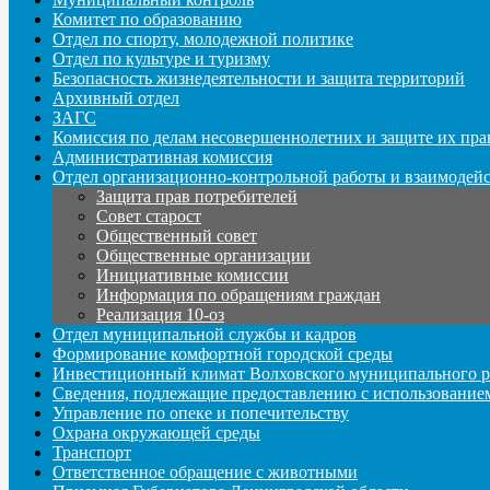
Комитет по образованию
Отдел по спорту, молодежной политике
Отдел по культуре и туризму
Безопасность жизнедеятельности и защита территорий
Архивный отдел
ЗАГС
Комиссия по делам несовершеннолетних и защите их пра
Административная комиссия
Отдел организационно-контрольной работы и взаимодей
Защита прав потребителей
Совет старост
Общественный совет
Общественные организации
Инициативные комиссии
Информация по обращениям граждан
Реализация 10-оз
Отдел муниципальной службы и кадров
Формирование комфортной городской среды
Инвестиционный климат Волховского муниципального р
Сведения, подлежащие предоставлению с использование
Управление по опеке и попечительству
Охрана окружающей среды
Транспорт
Ответственное обращение с животными