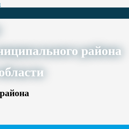
Ц
ниципального района
области
 района