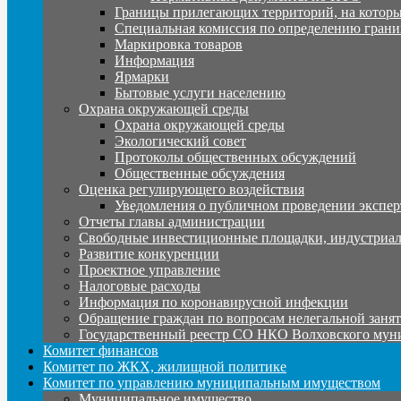
Границы прилегающих территорий, на которы
Специальная комиссия по определению грани
Маркировка товаров
Информация
Ярмарки
Бытовые услуги населению
Охрана окружающей среды
Охрана окружающей среды
Экологический совет
Протоколы общественных обсуждений
Общественные обсуждения
Оценка регулирующего воздействия
Уведомления о публичном проведении экспер
Отчеты главы администрации
Свободные инвестиционные площадки, индустриал
Развитие конкуренции
Проектное управление
Налоговые расходы
Информация по коронавирусной инфекции
Обращение граждан по вопросам нелегальной заня
Государственный реестр СО НКО Волховского мун
Комитет финансов
Комитет по ЖКХ, жилищной политике
Комитет по управлению муниципальным имуществом
Муниципальное имущество