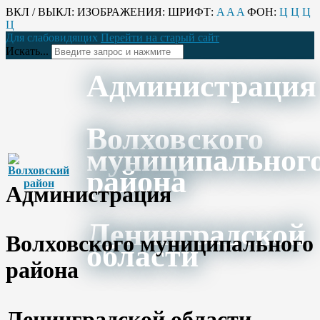
ВКЛ / ВЫКЛ:
ИЗОБРАЖЕНИЯ:
ШРИФТ:
A
A
A
ФОН:
Ц
Ц
Ц
Ц
Для слабовидящих
Перейти на старый сайт
Искать...
Администрация
Волховского
муниципальног
района
Администрация
Ленинградской
Волховского муниципального
области
района
Ленинградской области