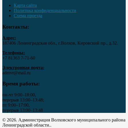
Карта сайта
Политика конфиденциальности
Схема проезда
Контакты:
Адрес:
187406 Ленинградская обл., г.Волхов, Кировский пр., д.32.
Телефоны:
+7 81363 7‑71-60
Электронная почта:
admvr@mail.ru
Время работы:
пн-чт 9:00–18:00,
перерыв 13:00–13:48;
пт 9:00–17:00,
перерыв 13:00–13:48
© 2026. Администрация Волховского муниципального района
Ленинградской области..