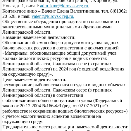
Ленинградская область, Кировский район, г. Кировск, ул.
Новая, д. 1, е-mail:
adm_kmr@kirovsk-reg.ru
.
Контактное лицо – Валент Елена Валентиновна, тел. 8(81362)
20-528, е-mail:
valent@kirovsk-reg.ru
.
Общественные обсуждения проводятся по согласованию с
заинтересованными муниципальными образованиями
Ленинградской области.
Название намечаемой деятельности:
Обоснование объемов общего допустимого улова водных
биологических ресурсов в соответствии с документацией
«Материалы, обосновывающие общий допустимый улов
водных биологических ресурсов в водных объектах
Ленинградской области, Ладожском озере (в границах
Ленинградской области) на 2024 год (с оценкой воздействия
на окружающую среду)».
Цель намечаемой деятельности:
регулирование рыболовства сига и судака в водных объектах
Ленинградской области, Ладожском озере (в границах
Ленинградской области) в соответствии
с обоснованиями общего допустимого улова (Федеральный
закон от 20.12.2004 №166-ФЗ (ред. от 02.07.2021) «О
рыболовстве и сохранении водных биологических ресурсов»)
с учетом экологических аспектов воздействия на
окружающую среду.
Предварительное место реализации намечаемой деятельности: