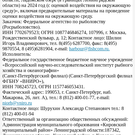
области) на 2024 год (с оценкой воздействия на окружающую
среду)», включая предварительные материалы на проведение
оценки воздействия на окружающую среду.
Заказчик: Федеральное агентство по рыболовству
(Росрыболовство).
ИНН 7702679523; ОГРН 1087746846274, 107996, г. Москва,
Рождественский бульвар, д. 12; Контактное лицо: Шилин
Игорь Владимирович, тел. 8(495) 6287700, факс: 8(495)
9870554, 8 (495)6281904, e-mail:
harbour@fishcom.ru
.
Исполнитель:
Федеральное государственное бюджетное научное учреждение
«Всероссийский научно-исследовательский институт рыбного
хозяйства и океанографии»
(Санкт-Петербургский филиал) (Санкт-Петербургский филиал
ФГБНУ «ВНИРО»),
ИНН 708245723, ОГРН 1157746053431.
Фактический адрес: 199053, г. Санкт-Петербург, наб.
Макарова, 26, лит. А), тел.: 8 (812) 400-01-77, e-mail:
niorh@vniro.ru
Контактное лицо: Шурухин Александр Степанович тел.: 8
(812) 400-01-94
Ответственный за организацию общественных обсуждений:
Администрация муниципального образования «Кировский
муниципальный район» Ленинградской области:187342,