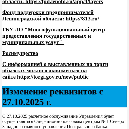
области:
https://fpd.lenobl.ru/app/4/layers
Фонд поддержки предпринимателей
Ленинградской области
:
https://813.ru/
ГБУ ЛО "Многофункциональный центр
предоставления государственных и
муниципальных услуг"
Росимущество
С информацией о выставленных на торги
объектах можно ознакомиться на
сайте
https://torgi.gov.ru/new/public
Изменение реквизитов с
27.10.2025 г.
С 27.10.2025 расчетное обслуживание Управления будет
осуществляться Операционно-кассовым центром № 1 Северо-
Западного главного управления Центрального банка