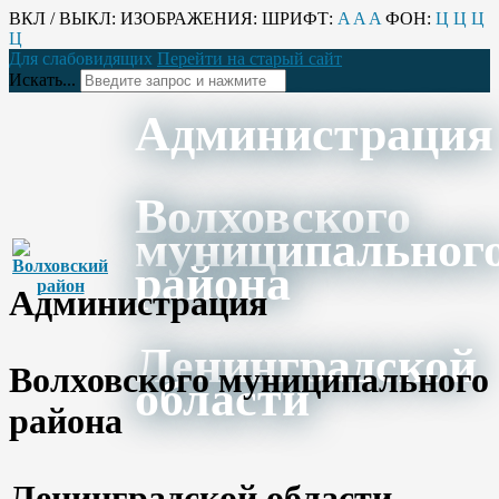
ВКЛ / ВЫКЛ:
ИЗОБРАЖЕНИЯ:
ШРИФТ:
A
A
A
ФОН:
Ц
Ц
Ц
Ц
Для слабовидящих
Перейти на старый сайт
Искать...
Администрация
Волховского
муниципальног
района
Администрация
Ленинградской
Волховского муниципального
области
района
Ленинградской области