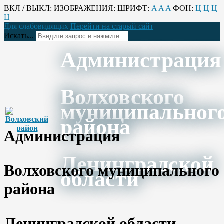
ВКЛ / ВЫКЛ:
ИЗОБРАЖЕНИЯ:
ШРИФТ:
A
A
A
ФОН:
Ц
Ц
Ц
Ц
Для слабовидящих
Перейти на старый сайт
Искать...
Администрация
Волховского
муниципальног
района
Администрация
Ленинградской
Волховского муниципального
области
района
Ленинградской области