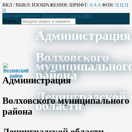
ВКЛ / ВЫКЛ:
ИЗОБРАЖЕНИЯ:
ШРИФТ:
A
A
A
ФОН:
Ц
Ц
Ц
Ц
Для слабовидящих
Перейти на старый сайт
Искать...
Администрация
Волховского
муниципальног
района
Администрация
Ленинградской
Волховского муниципального
области
района
Ленинградской области