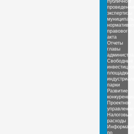
публичном
проведении
экспертизы
муниципаль
нормативно
правового
акта
Отчеты
главы
администра
Свободные
инвестицио
площадки,
индустриал
парки
Развитие
конкуренци
Проектное
управление
Налоговые
расходы
Информаци
по