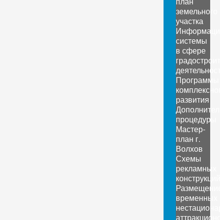
план
земельного
участка
Информаци
системы
в сфере
градострои
деятельнос
Программы
комплексно
развития
Дополните
процедуры
Мастер-
план г.
Волхов
Схемы
рекламных
конструкци
Размещени
временных
нестациона
аттракцион