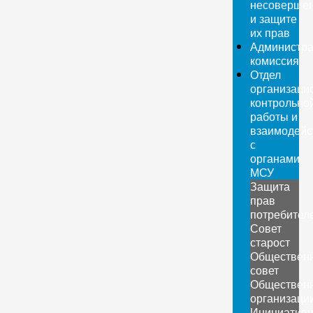
несовершен
и защите
их прав
Администра
комиссия
Отдел
организаци
контрольно
работы и
взаимодейс
с
органами
МСУ
Защита
прав
потребител
Совет
старост
Обществен
совет
Обществен
организаци
Инициатив