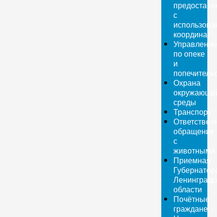
предоставл
с
использова
координат
Управление
по опеке
и
попечитель
Охрана
окружающе
среды
Транспорт
Ответствен
обращение
с
животными
Приемная
Губернатор
Ленинградс
области
Почётные
граждане