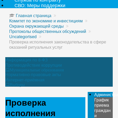
СВО: Меры поддержки
Главная страница
Комитет по экономике и инвестициям
Охрана окружающей среды
Протоколы общественных обсуждений
Uncategorised
Проверка исполнения законодательства в сфере
оказаний ритуальных услуг
Информация по 8-ФЗ
Противодействие коррупции
Муниципальные образования
Нормативно-правовые акты
Интернет-приёмная
Выборы
Администр
Проверка
График
приема
исполнения
граждан
и