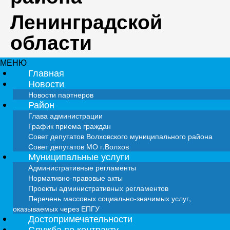
Ленинградской
области
МЕНЮ
Главная
Новости
Новости партнеров
Район
Глава администрации
График приема граждан
Совет депутатов Волховского муниципального района
Совет депутатов МО г.Волхов
Муниципальные услуги
Административные регламенты
Нормативно-правовые акты
Проекты административных регламентов
Перечень массовых социально-значимых услуг,
оказываемых через ЕПГУ
Достопримечательности
Служба по контракту