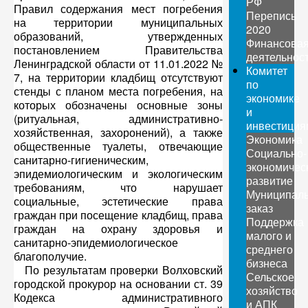
РФ
Правил содержания мест погребения
Перепись
на территории муниципальных
2020
образований, утвержденных
Финансова
постановлением Правительства
деятельнос
Ленинградской области от 11.01.2022 №
Комитет
7, на территории кладбищ отсутствуют
по
стенды с планом места погребения, на
экономике
которых обозначены основные зоны
и
(ритуальная, административно-
инвестиция
хозяйственная, захоронений), а также
Экономика
общественные туалеты, отвечающие
Социально-
санитарно-гигиеническим,
экономичес
эпидемиологическим и экологическим
развитие
требованиям, что нарушает
Муниципал
социальные, эстетические права
заказ
граждан при посещение кладбищ, права
Поддержка
граждан на охрану здоровья и
малого и
санитарно-эпидемиологическое
среднего
благополучие.
бизнеса
По результатам проверки Волховский
Сельское
городской прокурор на основании ст. 39
хозяйство
Кодекса административного
и АПК