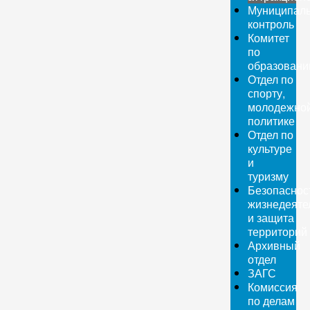
Муниципал
контроль
Комитет
по
образован
Отдел по
спорту,
молодежно
политике
Отдел по
культуре
и
туризму
Безопаснос
жизнедеяте
и защита
территорий
Архивный
отдел
ЗАГС
Комиссия
по делам