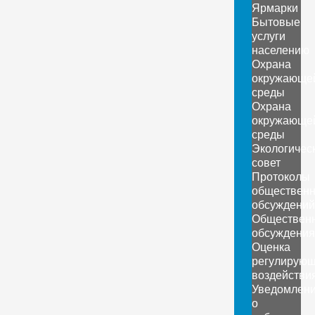
Ярмарки
Бытовые
услуги
населению
Охрана
окружающе
среды
Охрана
окружающе
среды
Экологичес
совет
Протоколы
обществен
обсуждений
Обществен
обсуждения
Оценка
регулирующ
воздействи
Уведомлен
о