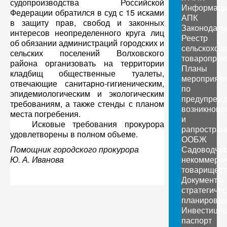
судопроизводства Российской
Информаци
Федерации обратился в суд с 15 исками
АПК
в защиту прав, свобод и законных
Законодате
интересов неопределенного круга лиц
Реестр
об обязании администраций городских и
сельскохоз
сельских поселений Волховского
товаропрои
района организовать на территории
Планы
кладбищ общественные туалеты,
мероприяти
отвечающие санитарно-гигиеническим,
по
эпидемиологическим и экологическим
предупреж
требованиям, а также стенды с планом
возникнове
места погребения.
и
Исковые требования прокурора
рапростран
удовлетворены в полном объеме.
ООБЖ
Помощник городского прокурора
Садоводчес
Ю. А. Иванова
некоммерче
товарищест
Документы
стратегичес
планирован
Инвестици
паспорт