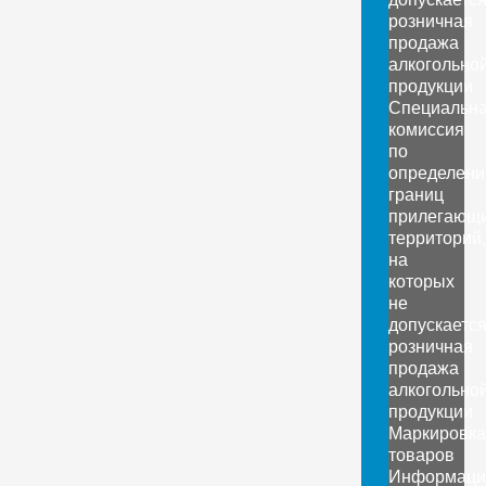
розничная
продажа
алкогольно
продукции
Специальн
комиссия
по
определен
границ
прилегающ
территорий,
на
которых
не
допускаетс
розничная
продажа
алкогольно
продукции
Маркировка
товаров
Информаци