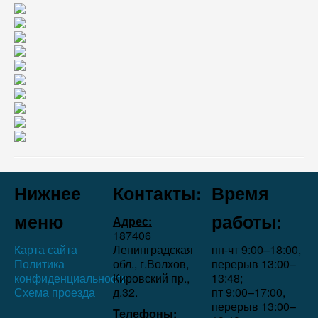
Нижнее
Контакты:
Время
меню
работы:
Адрес:
187406
Карта сайта
Ленинградская
пн-чт 9:00–18:00,
Политика
обл., г.Волхов,
перерыв 13:00–
конфиденциальности
Кировский пр.,
13:48;
Схема проезда
д.32.
пт 9:00–17:00,
перерыв 13:00–
Телефоны: