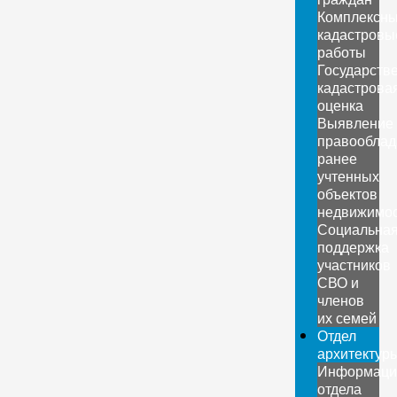
Комплексн
кадастровы
работы
Государств
кадастрова
оценка
Выявление
правооблад
ранее
учтенных
объектов
недвижимо
Социальна
поддержка
участников
СВО и
членов
их семей
Отдел
архитектур
Информаци
отдела