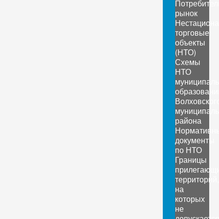
Потребител
рынок
Нестацион
торговые
объекты
(НТО)
Схемы
НТО
муниципал
образовани
Волховског
муниципаль
района
Нормативн
документы
по НТО
Границы
прилегающ
территорий,
на
которых
не
допускаетс