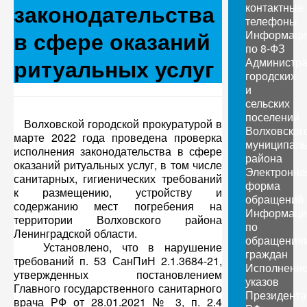
законодательства
контактные
телефоны
в сфере оказаний
Информаци
по 8-ФЗ
ритуальных услуг
Администр
городских
и
сельских
поселений
Волховской городской прокуратурой в
Волховског
марте 2022 года проведена проверка
муниципаль
исполнения законодательства в сфере
района
оказаний ритуальных услуг, в том числе
Электронна
санитарных, гигиенических требований
форма
к размещению, устройству и
обращений
содержанию мест погребения на
Информаци
территории Волховского района
по
Ленинградской области.
обращения
Установлено, что в нарушение
граждан
требований п. 53 СанПиН 2.1.3684-21,
Исполнени
утвержденных постановлением
указов
Главного государственного санитарного
Президента
врача РФ от 28.01.2021 № 3, п. 2.4