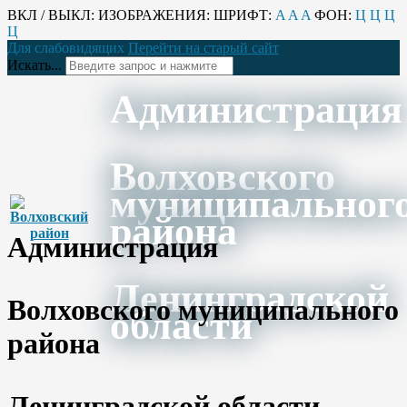
ВКЛ / ВЫКЛ:
ИЗОБРАЖЕНИЯ:
ШРИФТ:
A
A
A
ФОН:
Ц
Ц
Ц
Ц
Для слабовидящих
Перейти на старый сайт
Искать...
Администрация
Волховского
муниципальног
района
Администрация
Ленинградской
Волховского муниципального
области
района
Ленинградской области