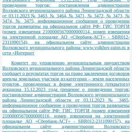
проведении торгов: постановления администрации
Волховского муниципального района Ленинградской области
от 03.11.2023 № 3463, № 3464, № 3471, № 3472, № 3473, №
3474, № 3475, информационное сообщение о проведении
торгов размещены на официальном сайте РФ: ГИС ТОРГИ
(номер извещения 21000005670000000114, номер извещения
на электронной площадке АО «Сбербанк-АСТ» - SBR012-
2311090154), на официальном сайте администрации
Волховского муниципального района: www.volkhov-raion.ru в
сети «Интернет
Комитет по управлению муниципальным имуществом
Волховского муниципального района Ленинградской области
сообщает о результатах торгов на право заключения договоров
аренды земельных участков из категории – земли населенных
пунктов, проведенных в форме электронного (открытого)
аукциона 15.12.2023 года (решение о проведении торгов:
постановление администрации Волховского муниципального
района Ленинградской области от 03.11.2023 № 3465,
информационное сообщение о проведении торгов размещены
на официальном сайте РФ: ГИС ТОРГИ (номер извещения
21000005670000000116, номер извещения на электронной
площадке АО «Сбербанк-АСТ» - SBR012-2311090157), на
официальном сайте администрации Волховского
муниципального района: www.volkhov-raion.ru в сети