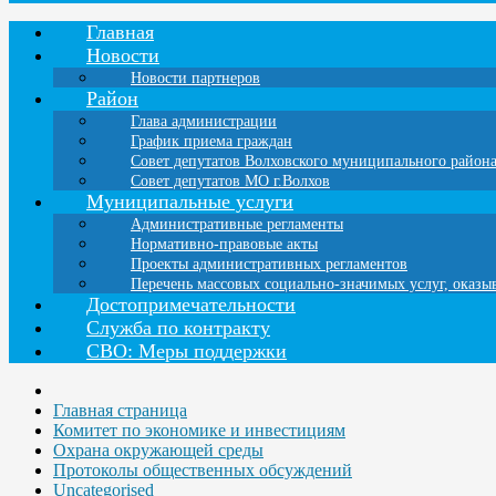
Главная
Новости
Новости партнеров
Район
Глава администрации
График приема граждан
Совет депутатов Волховского муниципального район
Совет депутатов МО г.Волхов
Муниципальные услуги
Административные регламенты
Нормативно-правовые акты
Проекты административных регламентов
Перечень массовых социально-значимых услуг, оказ
Достопримечательности
Служба по контракту
СВО: Меры поддержки
Главная страница
Комитет по экономике и инвестициям
Охрана окружающей среды
Протоколы общественных обсуждений
Uncategorised