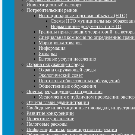
Инвестиционный паспорт
Потребительский рынок
Нестационарные торговые объекты (НТО)
Схемы НТО муниципальных образовани
Нормативные документы по НТО
Границы прилегающих территорий, на которы
Специальная комиссия по определению грани
Маркировка товаров
Информация
Ярмарки
Бытовые услуги населению
Охрана окружающей среды
Охрана окружающей среды
Экологический совет
Протоколы общественных обсуждений
Общественные обсуждения
Оценка регулирующего воздействия
Уведомления о публичном проведении экспер
Отчеты главы администрации
Свободные инвестиционные площадки, индустриал
Развитие конкуренции
Проектное управление
Налоговые расходы
Информация по коронавирусной инфекции
Обращение граждан по вопросам нелегальной заня