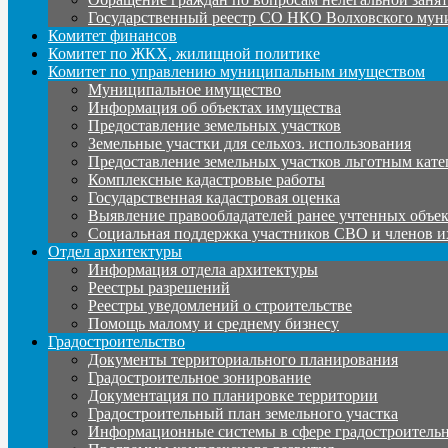
Государственный реестр СО НКО Волховского мун
Комитет финансов
Комитет по ЖКХ, жилищной политике
Комитет по управлению муниципальным имуществом
Муниципальное имущество
Информация об объектах имущества
Предоставление земельных участков
Земельные участки для сельхоз. использования
Предоставление земельных участков льготным кате
Комплексные кадастровые работы
Государственная кадастровая оценка
Выявление правообладателей ранее учтенных объе
Социальная поддержка участников СВО и членов и
Отдел архитектуры
Информация отдела архитектуры
Реестры разрешений
Реестры уведомлений о строительстве
Помощь малому и среднему бизнесу
Градостроительство
Документы территориального планирования
Градостроительное зонирование
Документация по планировке территории
Градостроительный план земельного участка
Информационные системы в сфере градостроительн