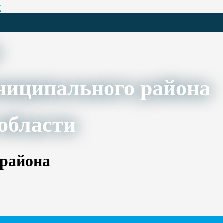
Ц
ниципального района
области
 района