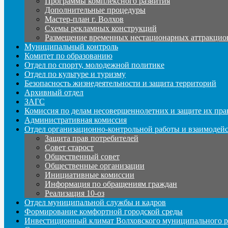
Программы комплексного развития
Дополнительные процедуры
Мастер-план г. Волхов
Схемы рекламных конструкций
Размещение временных нестационарных аттракцио
Муниципальный контроль
Комитет по образованию
Отдел по спорту, молодежной политике
Отдел по культуре и туризму
Безопасность жизнедеятельности и защита территорий
Архивный отдел
ЗАГС
Комиссия по делам несовершеннолетних и защите их пра
Административная комиссия
Отдел организационно-контрольной работы и взаимодей
Защита прав потребителей
Совет старост
Общественный совет
Общественные организации
Инициативные комиссии
Информация по обращениям граждан
Реализация 10-оз
Отдел муниципальной службы и кадров
Формирование комфортной городской среды
Инвестиционный климат Волховского муниципального р