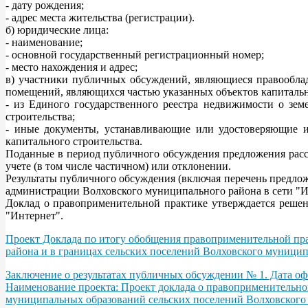
- дату рождения;
- адрес места жительства (регистрации).
б) юридические лица:
- наименование;
- основной государственный регистрационный номер;
- место нахождения и адрес;
в) участники публичных обсуждений, являющиеся правооблад
помещений, являющихся частью указанных объектов капитально
- из Единого государственного реестра недвижимости о зем
строительства;
- иные документы, устанавливающие или удостоверяющие их
капитального строительства.
Поданные в период публичного обсуждения предложения рас
учете (в том числе частичном) или отклонении.
Результаты публичного обсуждения (включая перечень предло
администрации Волховского муниципального района в сети "Ин
Доклад о правоприменительной практике утверждается реше
"Интернет".
Проект Доклада по итогу обобщения правоприменительной пра
района и в границах сельских поселений Волховского муницип
Заключение о результатах публичных обсуждении № 1. Дата офо
Наименование проекта: Проект доклада о правоприменительной
муниципальных образований сельских поселений Волховского 