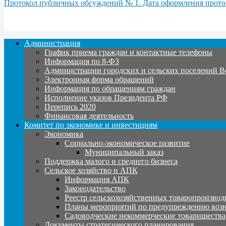
Протокол публичных обсуждений № 1. Дата оформления протоко
Администрация
График приема граждан и контактные телефоны
Информация по 8-ФЗ
Администрации городских и сельских поселений В
Электронная форма обращений
Информация по обращениям граждан
Исполнение указов Президента РФ
Перепись 2020
Финансовая деятельность
Комитет по экономике и инвестициям
Экономика
Социально-экономическое развитие
Муниципальный заказ
Поддержка малого и среднего бизнеса
Сельское хозяйство и АПК
Информация АПК
Законодательство
Реестр сельскохозяйственных товаропроизвод
Планы мероприятий по предупреждению воз
Садоводческие некоммерческие товарищества
Документы стратегического планирования