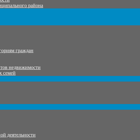
иципального района
гориям граждан
ктов недвижимости
х семей
ой деятельности