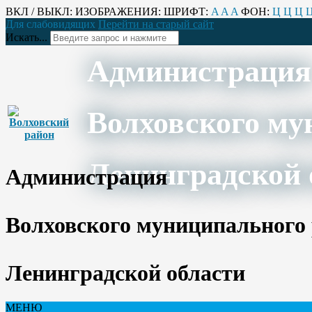
ВКЛ / ВЫКЛ:
ИЗОБРАЖЕНИЯ:
ШРИФТ:
A
A
A
ФОН:
Ц
Ц
Ц
Для слабовидящих
Перейти на старый сайт
Искать...
Администрация
Волховского му
Ленинградской 
Администрация
Волховского муниципального
Ленинградской области
МЕНЮ