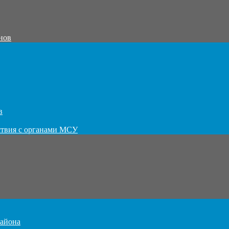
нов
в
ствия с органами МСУ
айона