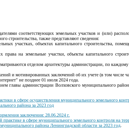
ателями соответствующих земельных участков и (или) располо
го строительства, также представляют сведения:
ельных участках, объектах капитального строительства, поме
 права на земельные участки, объекты капитального строит
сматриваются отделом архитектуры администрации, по каждому
жений и мотивированных заключений об их учете (в том числе ч
тернет" не позднее 01 июля 2024 года.
нием главы администрации Волховского муниципального района
ктики в сфере осуществления муниципального земельного конт
ального района за 2023 год
рмления заключения: 28.06.2024 г.
 практике в сфере муниципального земельного контроля на тер
муниципального района Ленинградской области за 2023 год
.