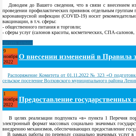
Доводим до Вашего сведения, что в связи с внесением изм
проведении профилактических прививок отдельным группам 
коронавирусной инфекции (COVID-19) носит рекомендательны
вакцинации, в т.ч. сферы:
- общественного питания и торговли;
- сферы услуг (салонов красоты, косметических, СПА-салонов, 
Читать дальше
9
О внесении изменений в Правила 
ноября
2022
Распоряжение Комитета от 01.11.2022 № 323 «О подготовк
сельское поселение Волховского муниципального района Лени
1
Предоставление государственных 
ноября
2022
В целях реализации подпункта «в» пункта 1 Перечня пору
электронный формат массовых социально значимых государс
внедрению механизмов, обеспечивающих предоставление госуд
В рамках работы по переводу социально значимых услуг в 