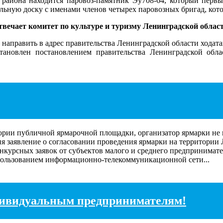
йона находится паровоз-памятник Эу708-64, который первым
ьную доску с именами членов четырех паровозных бригад, кото
твечает комитет по культуре и туризму Ленинградской област
направить в адрес правительства Ленинградской области ходат
тановлен постановлением правительства Ленинградской обл
тории публичной ярмарочной площадки, организатор ярмарки не 
я заявление о согласовании проведения ярмарки на территории
урсных заявок от субъектов малого и среднего предпринимател
ользованием информационно-телекоммуникационной сети...
дивидуальным предпринимателям!