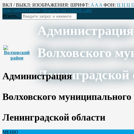
ВКЛ / ВЫКЛ:
ИЗОБРАЖЕНИЯ:
ШРИФТ:
A
A
A
ФОН:
Ц
Ц
Ц
Для слабовидящих
Перейти на старый сайт
Искать...
Администрация
Волховского му
Ленинградской 
Администрация
Волховского муниципального
Ленинградской области
МЕНЮ