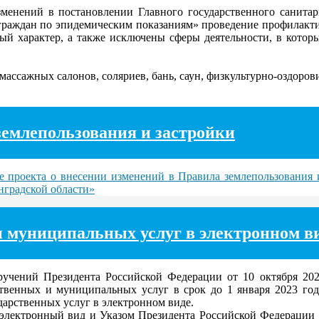
енений в постановлении Главного государственного санитар
граждан по эпидемическим показаниям» проведение профилакти
й характер, а также исключены сферы деятельности, в которы
массажных салонов, соляриев, бань, саун, физкультурно-оздоров
землепользования и застройки
е проекта о внесении изменений в Правила землепользования
нградской области»
и муниципальных услуг в электронном в
чений Президента Российской Федерации от 10 октября 202
твенных и муниципальных услуг в срок до 1 января 2023 года
арственных услуг в электронном виде.
электронный вид и Указом Президента Российской Федерации о