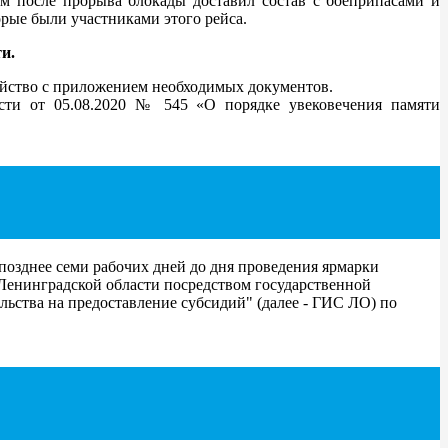
 после прорыва блокады доставил состав с боеприпасами и
рые были участниками этого рейса.
и.
айство с приложением необходимых документов.
асти от 05.08.2020 № 545 «О порядке увековечения памяти
позднее семи рабочих дней до дня проведения ярмарки
 Ленинградской области посредством государственной
ьства на предоставление субсидий" (далее - ГИС ЛО) по