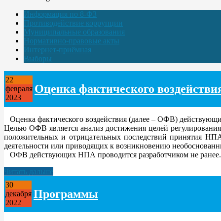
Информация по 8-ФЗ
Противодействие коррупции
Муниципальные образования
Нормативно-правовые акты
Интернет-приёмная
Выборы
22
Оценка фактического воздейств
февраля
2023
Оценка фактического воздействия (далее – ОФВ) действующи
Целью ОФВ является анализ достижения целей регулирования,
положительных и отрицательных последствий принятия НПА,
деятельности или приводящих к возникновению необоснованны
ОФВ действующих НПА проводится разработчиком не ранее..
Читать дальше
30
Программы
декабря
2022