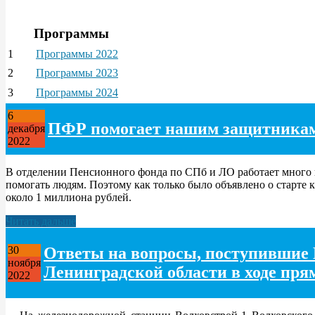
Программы
1
Программы 2022
2
Программы 2023
3
Программы 2024
6
ПФР помогает нашим защитника
декабря
2022
В отделении Пенсионного фонда по СПб и ЛО работает много 
помогать людям. Поэтому как только было объявлено о старте к
около 1 миллиона рублей.
Читать дальше
Ответы на вопросы, поступившие 
30
ноября
Ленинградской области в ходе пря
2022