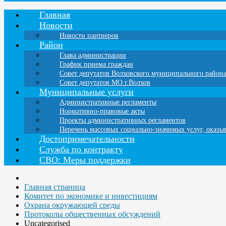
Главная
Новости
Новости партнеров
Район
Глава администрации
График приема граждан
Совет депутатов Волховского муниципального район
Совет депутатов МО г.Волхов
Муниципальные услуги
Административные регламенты
Нормативно-правовые акты
Проекты административных регламентов
Перечень массовых социально-значимых услуг, оказ
Достопримечательности
Служба по контракту
СВО: Меры поддержки
Главная страница
Комитет по экономике и инвестициям
Охрана окружающей среды
Протоколы общественных обсуждений
Uncategorised