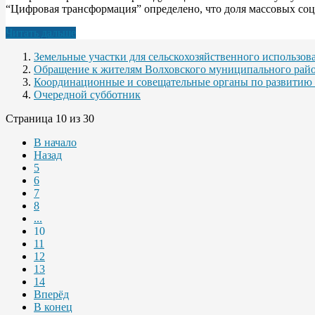
“Цифровая трансформация” определено, что доля массовых соци
Читать дальше
Земельные участки для сельскохозяйственного использов
Обращение к жителям Волховского муниципального райо
Координационные и совещательные органы по развитию
Очередной субботник
Страница 10 из 30
В начало
Назад
5
6
7
8
...
10
11
12
13
14
Вперёд
В конец