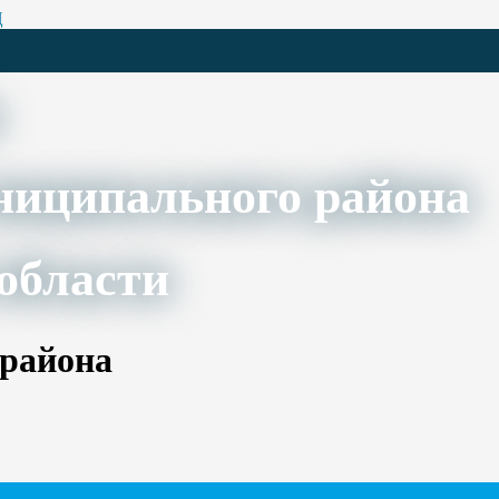
Ц
ниципального района
области
 района