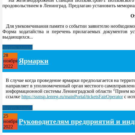
На железнодорожной станции Волховстрой-1 Волховского ра
продовольствием в Ленинград. Предлагаю установить мемориал
О
Для увековечивания памяти о событии заявителю необходимо 
Форма ходатайства и перечень прилагаемых документов ус
выдающихся...
Читать дальше
28
Ярмарки
ноября
2022
В случае когда проведение ярмарки предполагается на терри
направляет в уполномоченный орган местного самоуправлени
информационной системы Ленинградской области "Прием конк
ссылке
https://ssmsp.lenreg.ru/mainPortal/ticketsFairOperator
с исп
Читать дальше
25
Руководителям предприятий и ин
ноября
2022