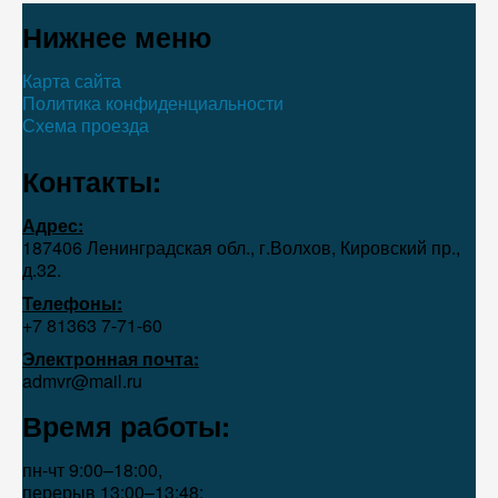
Нижнее меню
Карта сайта
Политика конфиденциальности
Схема проезда
Контакты:
Адрес:
187406 Ленинградская обл., г.Волхов, Кировский пр.,
д.32.
Телефоны:
+7 81363 7‑71-60
Электронная почта:
admvr@mail.ru
Время работы:
пн-чт 9:00–18:00,
перерыв 13:00–13:48;