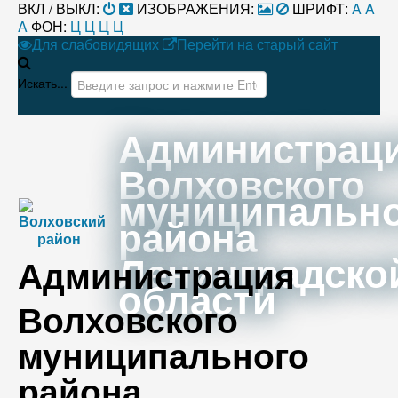
ВКЛ / ВЫКЛ:
ИЗОБРАЖЕНИЯ:
ШРИФТ:
A
A
A
ФОН:
Ц
Ц
Ц
Ц
Для слабовидящих
Перейти на старый сайт
Искать...
Администрац
Волховского
муниципальн
района
Ленинградско
Администрация
области
Волховского
муниципального
района