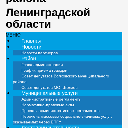
Ленинградской
области
МЕНЮ
Главная
Новости
Новости партнеров
Район
Глава администрации
График приема граждан
Совет депутатов Волховского муниципального
района
Совет депутатов МО г.Волхов
Муниципальные услуги
Административные регламенты
Нормативно-правовые акты
Проекты административных регламентов
Перечень массовых социально-значимых услуг,
оказываемых через ЕПГУ
Достопримечательности