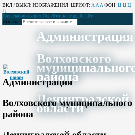
ВКЛ / ВЫКЛ:
ИЗОБРАЖЕНИЯ:
ШРИФТ:
A
A
A
ФОН:
Ц
Ц
Ц
Ц
Для слабовидящих
Перейти на старый сайт
Искать...
Администрация
Волховского
муниципальног
района
Администрация
Ленинградской
Волховского муниципального
области
района
Ленинградской области