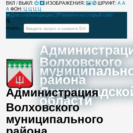
ВКЛ / ВЫКЛ:
ИЗОБРАЖЕНИЯ:
ШРИФТ:
A
A
A
ФОН:
Ц
Ц
Ц
Ц
Для слабовидящих
Перейти на старый сайт
Искать...
Администрац
Волховского
муниципальн
района
Ленинградско
Администрация
области
Волховского
муниципального
района