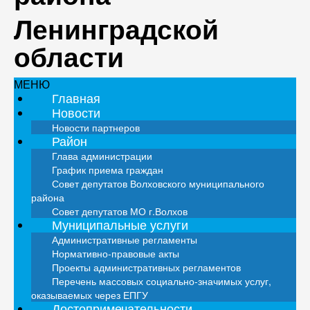
Ленинградской
области
МЕНЮ
Главная
Новости
Новости партнеров
Район
Глава администрации
График приема граждан
Совет депутатов Волховского муниципального
района
Совет депутатов МО г.Волхов
Муниципальные услуги
Административные регламенты
Нормативно-правовые акты
Проекты административных регламентов
Перечень массовых социально-значимых услуг,
оказываемых через ЕПГУ
Достопримечательности