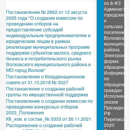
по 8-ФЗ
Администр
Постановление № 2952 от 12 августа
городских
2025 года "О создании комиссии по
и
проведению отборов на
сельских
предоставление субсидий
поселений
индивидуальным предпринимателям и
Волховског
юридическим лицам в рамках
муниципаль
реализации муниципальных программ
района
поддержки субъектов малого, среднего
Электронна
бизнеса и потребительского рынка
форма
Волховского муниципального района и
обращений
МО город Волхов"
Информаци
Постановление о Координационном
по
совете от 31.10.2018 № 3027
обращения
Постановление о создании рабочей
граждан
группы по имущественной поддержке
Исполнени
Постановление о создании комиссии по
указов
проведению конкурсных отборов
Президента
2023_Положение
РФ
КК_изм. в состав_№ 3333 от 26.11.2021
Перепись
2020
Распоряжение о создании рабочей