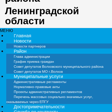
Ленинградской
области
МЕНЮ
Главная
Новости
Новости партнеров
Район
Глава администрации
График приема граждан
Совет депутатов Волховского муниципального района
Совет депутатов МО г.Волхов
Муниципальные услуги
Административные регламенты
Нормативно-правовые акты
Проекты административных регламентов
Перечень массовых социально-значимых услуг,
оказываемых через ЕПГУ
Достопримечательности
Служба по контракту