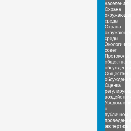
населению
Охрана
окружающе
среды
Охрана
окружающе
среды
Экологичес
совет
Протоколы
обществен
обсуждений
Обществен
обсуждения
Оценка
регулирующ
воздействи
Уведомлен
о
публичном
проведении
экспертизы