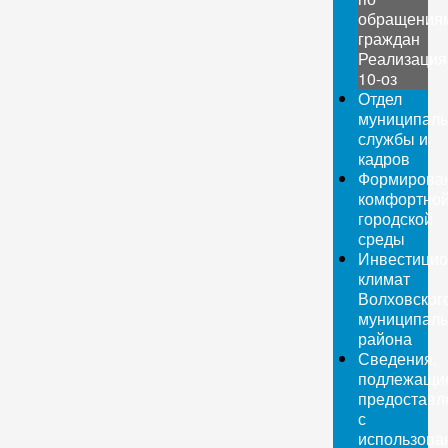
обращения
граждан
Реализация
10-оз
Отдел
муниципаль
службы и
кадров
Формирова
комфортно
городской
среды
Инвестици
климат
Волховског
муниципаль
района
Сведения,
подлежащи
предоставл
с
использова