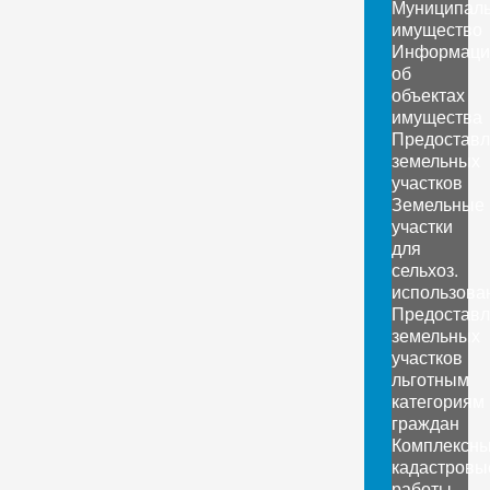
Муниципал
имущество
Информаци
об
объектах
имущества
Предоставл
земельных
участков
Земельные
участки
для
сельхоз.
использова
Предоставл
земельных
участков
льготным
категориям
граждан
Комплексн
кадастровы
работы