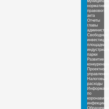
муниципаль
нормативно
правового
акта
Отчеты
главы
администра
Свободные
инвестицио
площадки,
индустриал
парки
Развитие
конкуренци
Проектное
управление
Налоговые
расходы
Информаци
по
коронавиру
инфекции
Обращение