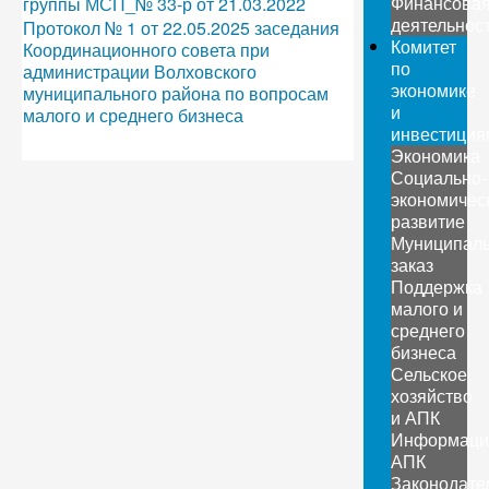
Финансова
группы МСП_№ 33-р от 21.03.2022
деятельнос
Протокол № 1 от 22.05.2025 заседания
Комитет
Координационного совета при
по
администрации Волховского
экономике
муниципального района по вопросам
и
малого и среднего бизнеса
инвестиция
Экономика
Социально-
экономичес
развитие
Муниципал
заказ
Поддержка
малого и
среднего
бизнеса
Сельское
хозяйство
и АПК
Информаци
АПК
Законодате