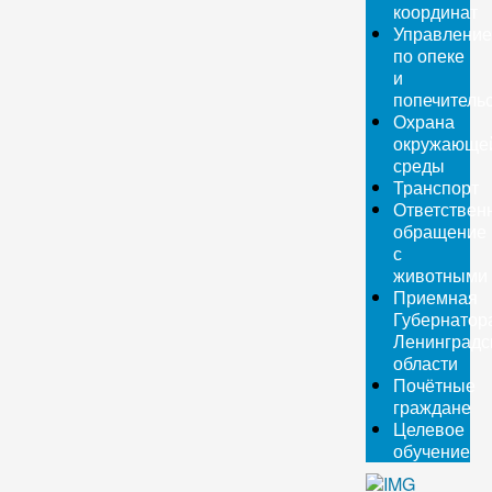
координат
Управление
по опеке
и
попечитель
Охрана
окружающе
среды
Транспорт
Ответствен
обращение
с
животными
Приемная
Губернатор
Ленинградс
области
Почётные
граждане
Целевое
обучение