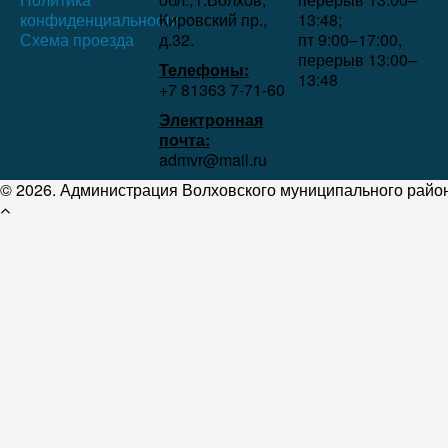
конфиденциальности
Кировский пр.,
13:48;
Схема проезда
д.32.
пт 9:00–17:00,
перерыв 13:00–
Телефоны:
13:48
+7 81363 7‑71-60
Электронная
почта:
admvr@mail.ru
© 2026. Администрация Волховского муниципального район