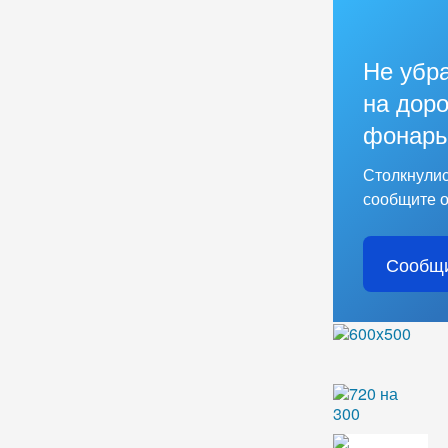
Не убр
на доро
фонарь
Столкнулис
сообщите о
Сообщи