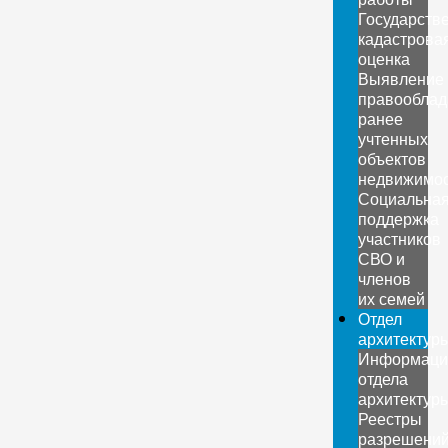
Государств
кадастрова
оценка
Выявление
правооблад
ранее
учтенных
объектов
недвижимо
Социальна
поддержка
участников
СВО и
членов
их семей
Отдел
архитектур
Информаци
отдела
архитектур
Реестры
разрешени