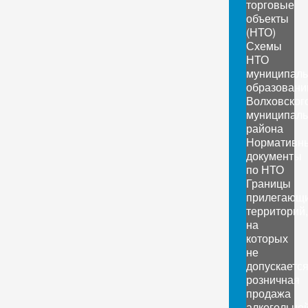
торговые
объекты
(НТО)
Схемы
НТО
муниципал
образовани
Волховског
муниципаль
района
Нормативн
документы
по НТО
Границы
прилегающ
территорий,
на
которых
не
допускаетс
розничная
продажа
алкогольно