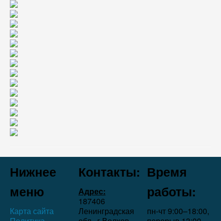
Нижнее
Контакты:
Время
меню
работы:
Адрес:
187406
Карта сайта
Ленинградская
пн-чт 9:00–18:00,
Политика
обл., г.Волхов,
перерыв 13:00–