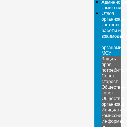
Администра
комиссия
Отдел
организаци
контрольно
работы и
взаимодейс
с
органами
МСУ
Защита
прав
потребител
Совет
старост
Обществен
совет
Обществен
организаци
Инициатив
комиссии
Информаци
по