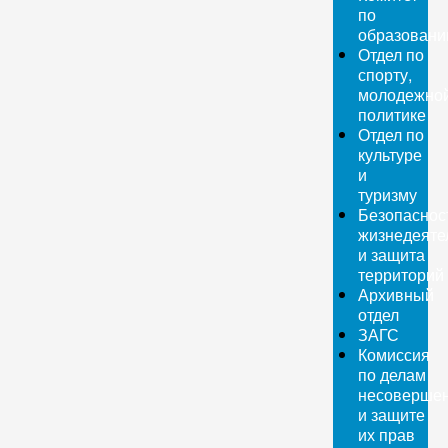
по
образован
Отдел по
спорту,
молодежно
политике
Отдел по
культуре
и
туризму
Безопаснос
жизнедеяте
и защита
территорий
Архивный
отдел
ЗАГС
Комиссия
по делам
несовершен
и защите
их прав