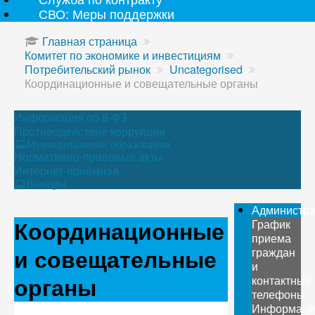
СВО: Меры поддержки
Главная страница
Комитет по экономике и инвестициям
Потребительский рынок
Uncategorised
Координационные и совещательные органы
Информация по 8-ФЗ
Противодействие коррупции
Муниципальные образования
Нормативно-правовые акты
Интернет-приёмная
Выборы
Администр
Координационные
График
приема
и совещательные
граждан
и
органы
контактные
телефоны
Информаци