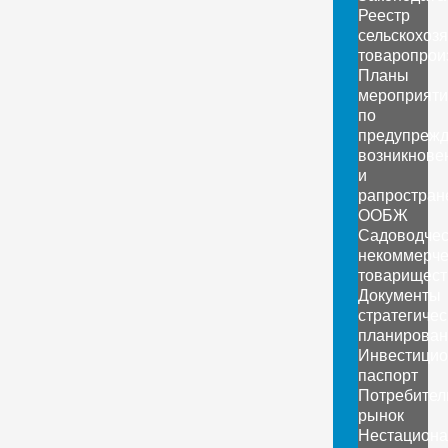
Реестр
сельскохоз
товаропрои
Планы
мероприяти
по
предупреж
возникнове
и
рапростран
ООБЖ
Садоводчес
некоммерче
товарищест
Документы
стратегичес
планирован
Инвестици
паспорт
Потребител
рынок
Нестацион