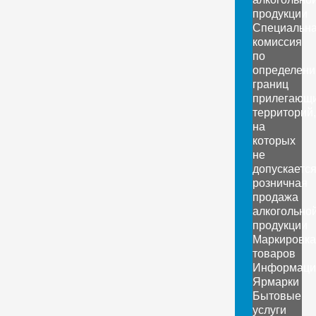
продукции
Специальн
комиссия
по
определен
границ
прилегающ
территорий,
на
которых
не
допускаетс
розничная
продажа
алкогольно
продукции
Маркировка
товаров
Информаци
Ярмарки
Бытовые
услуги