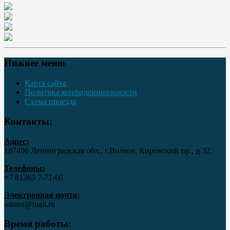
Нижнее меню
Карта сайта
Политика конфиденциальности
Схема проезда
Контакты:
Адрес:
187406 Ленинградская обл., г.Волхов, Кировский пр., д.32.
Телефоны:
+7 81363 7‑71-60
Электронная почта:
admvr@mail.ru
Время работы: