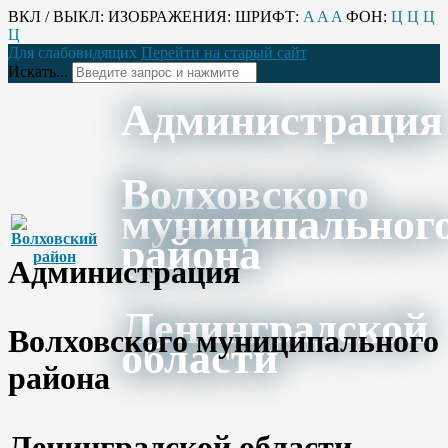
ВКЛ / ВЫКЛ:
ИЗОБРАЖЕНИЯ:
ШРИФТ:
A
A
A
ФОН:
Ц
Ц
Ц
Ц
Для слабовидящих
Перейти на старый сайт
Искать...
Администрация
Волховского
муниципальног
района
Администрация
Ленинградской
Волховского муниципального
области
района
Ленинградской области