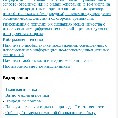
запрета (ограничения) на онлайн-операции, в том числе на
заключение кредитными организациями с ним договоров
потребительского займа (кредита), в целях предупреждения
мошеннических действий со стороны третьих лиц
Информация о популярных сценариях мошенничества с
использованием цифровых технологий и рекомендуемых
инструментах защиты
Кибермошенничество
Памятка по профилактике преступлений, совершённых с
использованием информационно-телекоммуникационных
технологий
Памятка о мобильном и интернет мошенничестве
Противодействие злоумышленникам
Видеоролики
-
Тканевая повязка
-
Ватно-марлевая повязка
-
Природные пожары
-
Пал сухой травы и отдых на природе. Ответственность
-
Соблюдайте меры пожарной безопасности в быту