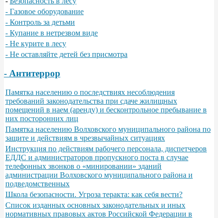
-
Безопасность в лесу
- Газовое оборудование
- Контроль за детьми
- Купание в нетрезвом виде
- Не курите в лесу
- Не оставляйте детей без присмотра
- Антитеррор
Памятка населению о последствиях несоблюдения
требований законодательства при сдаче жилищных
помещений в наем (аренду) и бесконтрольное пребывание в
них посторонних лиц
Памятка населению Волховского муниципального района по
защите и действиям в чрезвычайных ситуациях
Инструкция по действиям рабочего персонала, диспетчеров
ЕДДС и администраторов пропускного поста в случае
телефонных звонков о «минировании» зданий
администрации Волховского муниципального района и
подведомственных
Школа безопасности. Угроза теракта: как себя вести?
Список изданных основных законодательных и иных
нормативных правовых актов Российской Федерации в