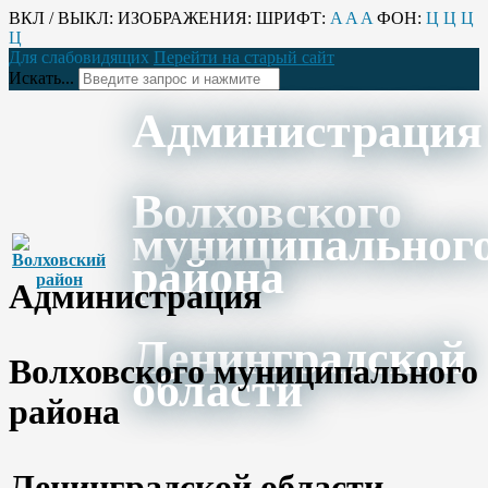
ВКЛ / ВЫКЛ:
ИЗОБРАЖЕНИЯ:
ШРИФТ:
A
A
A
ФОН:
Ц
Ц
Ц
Ц
Для слабовидящих
Перейти на старый сайт
Искать...
Администрация
Волховского
муниципальног
района
Администрация
Ленинградской
Волховского муниципального
области
района
Ленинградской области