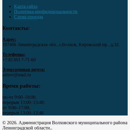
Карта сайта
Политика конфиденциальности
Схема проезда
Контакты:
Адрес:
187406 Ленинградская обл., г.Волхов, Кировский пр., д.32.
Телефоны:
+7 81363 7‑71-60
Электронная почта:
admvr@mail.ru
Время работы:
пн-чт 9:00–18:00,
перерыв 13:00–13:48;
пт 9:00–17:00,
перерыв 13:00–13:48
© 2026. Администрация Волховского муниципального района
Ленинградской области..