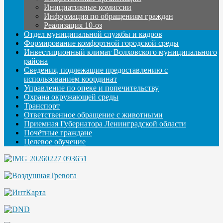
Инициативные комиссии
Информация по обращениям граждан
Реализация 10-оз
Отдел муниципальной службы и кадров
Формирование комфортной городской среды
Инвестиционный климат Волховского муниципального
района
Сведения, подлежащие предоставлению с
использованием координат
Управление по опеке и попечительству
Охрана окружающей среды
Транспорт
Ответственное обращение с животными
Приемная Губернатора Ленинградской области
Почётные граждане
Целевое обучение