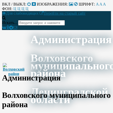
ВКЛ / ВЫКЛ:
ИЗОБРАЖЕНИЯ:
ШРИФТ:
A
A
A
ФОН:
Ц
Ц
Ц
Ц
Для слабовидящих
Перейти на старый сайт
Искать...
Администрация
Волховского
муниципальног
района
Администрация
Ленинградской
Волховского муниципального
области
района