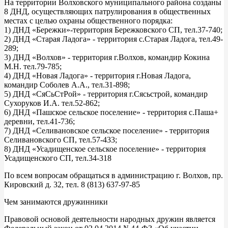
На территории Волховского муниципального района созданы
8 ДНД, осуществляющих патрулирования в общественных
местах с целью охраны общественного порядка:
1) ДНД «Бережки»-территория Бережковского СП, тел.37-740;
2) ДНД «Старая Ладога» - территория с.Старая Ладога, тел.49-
289;
3) ДНД «Волхов» - территория г.Волхов, командир Кокина
М.Н. тел.79-785;
4) ДНД «Новая Ладога» - территория г.Новая Ладога,
командир Соболев А.А., тел.31-898;
5) ДНД «СяСьСтРой» - территория г.Сясьстрой, командир
Сухоруков И.А. тел.52-862;
6) ДНД «Пашское сельское поселение» - территория с.Паша+
деревни, тел.41-736;
7) ДНД «Селивановское сельское поселение» - территория
Селивановского СП, тел.57-433;
8) ДНД «Усадищенское сельское поселение» - территория
Усадищенского СП, тел.34-318
По всем вопросам обращаться в администрацию г. Волхов, пр.
Кировский д. 32, тел. 8 (813) 637-97-85
Чем занимаются дружинники
Правовой основой деятельности народных дружин является