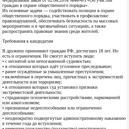
Федеральный закон от 02.04.2014 №44-ФЗ «Об участии
граждан в охране общественного порядка».
Их основные задачи — содействовать полиции в охране
общественного порядка, участвовать в профилактике
правонарушений, обеспечивать безопасность на массовых
мероприятиях и в чрезвычайных ситуациях, а также
распространять правовые знания среди жителей.
Требования к кандидатам
В дружину принимают граждан РФ, достигших 18 лет. Но
есть и ограничения. Не смогут вступить люди:
• с неснятой или непогашенной судимостью;
• в отношении которых идёт уголовное преследование;
• ранее осуждённые за умышленные преступления;
• включённые в перечень лиц, причастных к экстремистской
деятельности или терроризму;
• в отношении которых суд установил признаки
экстремистской деятельности;
• страдающие психическими расстройствами, наркоманией
или алкоголизмом;
• признанные недееспособными или ограниченно
дееспособными;
• неоднократно подвергнутые административному наказанию
в течение года до вступления;
• имеющие гражданство (подданство) иностранного