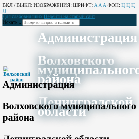
ВКЛ / ВЫКЛ:
ИЗОБРАЖЕНИЯ:
ШРИФТ:
A
A
A
ФОН:
Ц
Ц
Ц
Ц
Для слабовидящих
Перейти на старый сайт
Искать...
Администрация
Волховского
муниципальног
района
Администрация
Ленинградской
Волховского муниципального
области
района
Ленинградской области