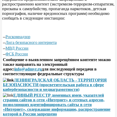
распространению контент (экстремизм-терроризм-сепаратизм,
призывы к самоубийству, пропаганда наркотиков, детская
порнография, наличие вредоносных программ) необходимо
сообщать в следующие инстанции:
--
Роскомнадзор
--
Лига безопасного интернета
--
МВД России
--
ФСБ России
Сообщение о выявленном запрещённом контенте можно
также направить на электронный
адрес:
info@admvr.ru
для последующей передачи в
соответствующие федеральные структуры
ЛЕНИНГРАДСКАЯ ОБЛАСТЬ - ТЕРРИТОРИЯ
БЕЗОПАСНОСТИ (просветительская работа в сфере
кибербезопасности и медиаграмотности)
ЕДИНЫЙ РЕЕСТР доменных имен, указателей
страниц сайтов в сети «Интернет» и сетевых адресов,
позволяющих идентифицировать сайты в сети
«Интернет», содержащие информацию, распространение
которой в России запрещено