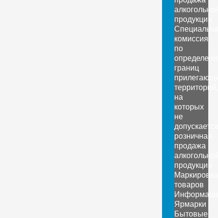
алкогольно
продукции
Специальн
комиссия
по
определен
границ
прилегающ
территорий,
на
которых
не
допускаетс
розничная
продажа
алкогольно
продукции
Маркировка
товаров
Информаци
Ярмарки
Бытовые