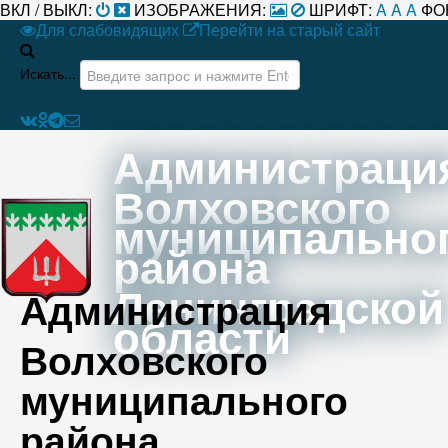
ВКЛ / ВЫКЛ:
ИЗОБРАЖЕНИЯ:
ШРИФТ:
A
A
A
ФО
Для слабовидящих
Перейти на старый сайт
Искать...
Администраци
Волховского
муниципально
района
Ленинградской
Администрация
области
Волховского
муниципального
района