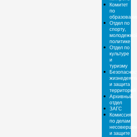
Комитет
по
образован
Отдел по
спорту,
молодежно
политике
Отдел по
культуре
и
туризму
Безопаснос
жизнедеяте
и защита
территорий
Архивный
отдел
ЗАГС
Комиссия
по делам
несовершен
и защите