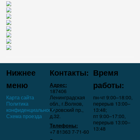
Нижнее
Контакты:
Время
меню
работы:
Адрес:
187406
Карта сайта
Ленинградская
пн-чт 9:00–18:00,
Политика
обл., г.Волхов,
перерыв 13:00–
конфиденциальности
Кировский пр.,
13:48;
Схема проезда
д.32.
пт 9:00–17:00,
перерыв 13:00–
Телефоны:
13:48
+7 81363 7‑71-60