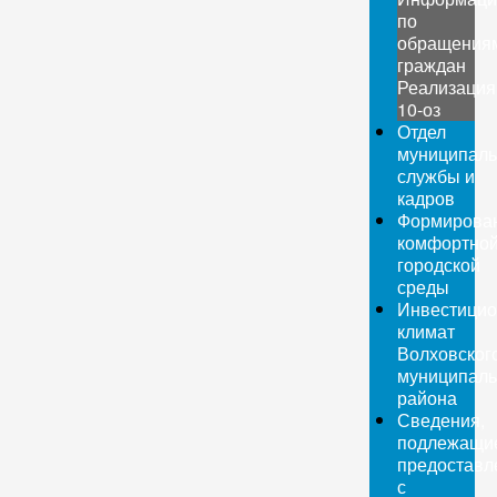
по
обращения
граждан
Реализация
10-оз
Отдел
муниципаль
службы и
кадров
Формирова
комфортно
городской
среды
Инвестици
климат
Волховског
муниципаль
района
Сведения,
подлежащи
предоставл
с