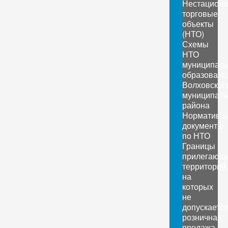
Нестацион
торговые
объекты
(НТО)
Схемы
НТО
муниципал
образовани
Волховског
муниципаль
района
Нормативн
документы
по НТО
Границы
прилегающ
территорий,
на
которых
не
допускаетс
розничная
продажа