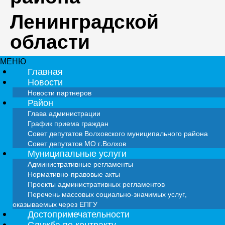
Ленинградской
области
МЕНЮ
Главная
Новости
Новости партнеров
Район
Глава администрации
График приема граждан
Совет депутатов Волховского муниципального района
Совет депутатов МО г.Волхов
Муниципальные услуги
Административные регламенты
Нормативно-правовые акты
Проекты административных регламентов
Перечень массовых социально-значимых услуг,
оказываемых через ЕПГУ
Достопримечательности
Служба по контракту