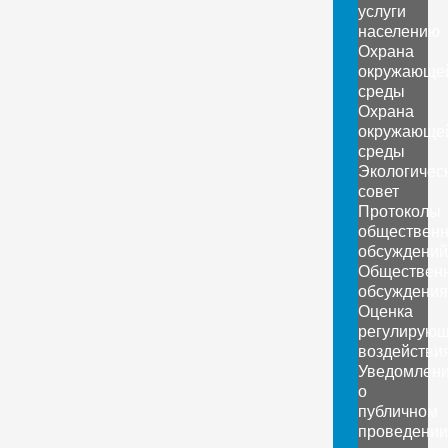
услуги
населению
Охрана
окружающе
среды
Охрана
окружающе
среды
Экологичес
совет
Протоколы
обществен
обсуждений
Обществен
обсуждения
Оценка
регулирующ
воздействи
Уведомлен
о
публичном
проведении