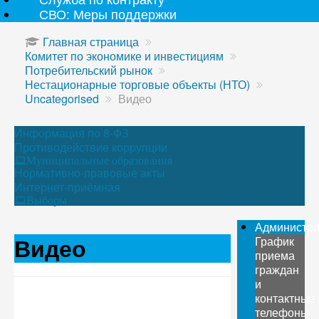
СВО: Меры поддержки
Главная страница
Комитет по экономике и инвестициям
Потребительский рынок
Нестационарные торговые объекты (НТО)
Uncategorised
Видео
Информация по 8-ФЗ
Противодействие коррупции
Муниципальные образования
Нормативно-правовые акты
Интернет-приёмная
Выборы
Администр
Видео
График
приема
граждан
и
контактные
телефоны