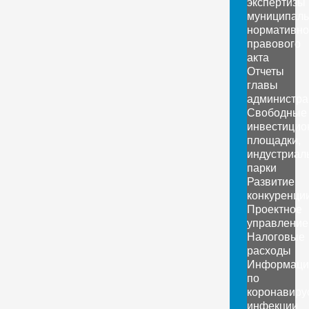
экспертизы
муниципаль
нормативно
правового
акта
Отчеты
главы
администра
Свободные
инвестицио
площадки,
индустриал
парки
Развитие
конкуренци
Проектное
управление
Налоговые
расходы
Информаци
по
коронавиру
инфекции