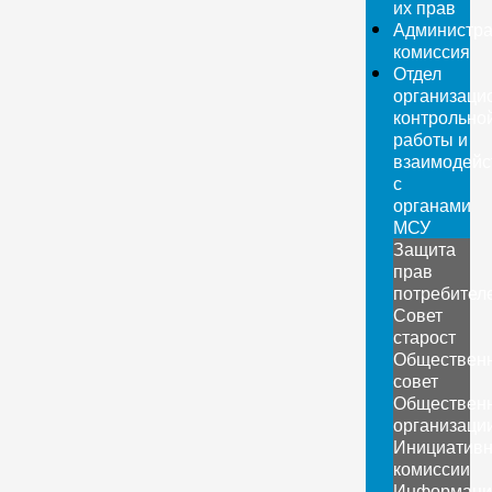
их прав
Администра
комиссия
Отдел
организаци
контрольно
работы и
взаимодейс
с
органами
МСУ
Защита
прав
потребител
Совет
старост
Обществен
совет
Обществен
организаци
Инициатив
комиссии
Информаци