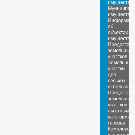
имущество
Муниципал
имущество
Информаци
об
объектах
имущества
Предоставл
земельных
участков
Земельные
участки
для
сельхоз.
использова
Предоставл
земельных
участков
льготным
категориям
граждан
Комплексн
кадастровы