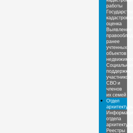
работы
Государств
кадастрова
оценка
Выявление
правооблад
ранее
учтенных
объектов
недвижимо
Социальна
поддержка
участников
СВО и
членов
их семей
Отдел
архитектур
Информаци
отдела
архитектур
Реестры