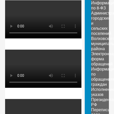
Информаци
по 8-ФЗ
Администр
городских
и
сельских
поселений
Волховског
муниципаль
района
Электронна
форма
обращений
Информаци
по
обращения
граждан
Исполнени
указов
Президента
РФ
Перепись