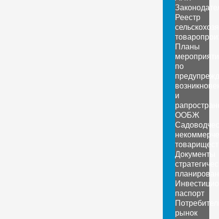
Законодате
Реестр
сельскохоз
товаропрои
Планы
мероприяти
по
предупреж
возникнове
и
рапростран
ООБЖ
Садоводчес
некоммерче
товарищест
Документы
стратегичес
планирован
Инвестици
паспорт
Потребител
рынок