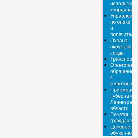
использова
координат
Управление
по опеке
и
попечитель
Охрана
окружающе
среды
Транспорт
Ответствен
обращение
с
животными
Приемная
Губернатор
Ленинградс
области
Почётные
граждане
Целевое
обучение