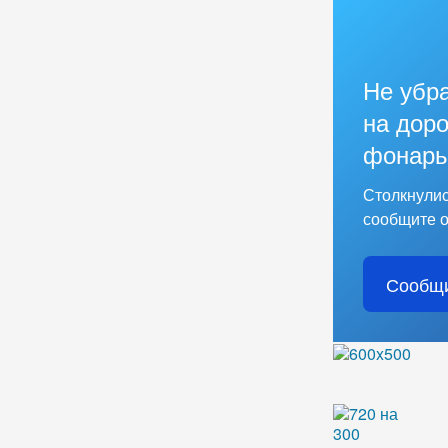
Не убр
на доро
фонарь
Столкнулис
сообщите о
Сообщи