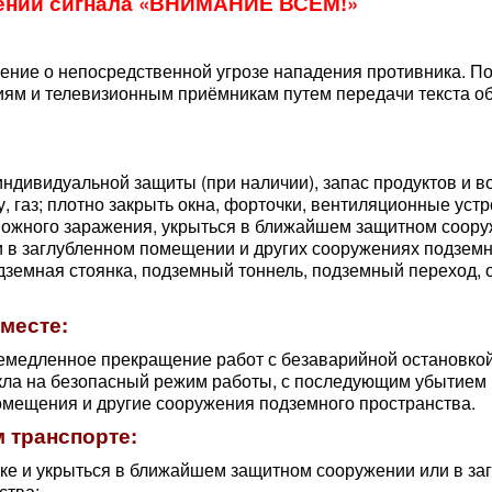
вении сигнала «ВНИМАНИЕ ВСЕМ!»
ление о непосредственной угрозе нападения противника. По
ям и телевизионным приёмникам путем передачи текста об
ндивидуальной защиты (при наличии), запас продуктов и в
 газ; плотно закрыть окна, форточки, вентиляционные устр
зможного заражения, укрыться в ближайшем защитном соор
и в заглубленном помещении и других сооружениях подзем
дземная стоянка, подземный тоннель, подземный переход, 
 месте:
емедленное прекращение работ с безаварийной остановко
кла на безопасный режим работы, с последующим убытием 
мещения и другие сооружения подземного пространства.
м транспорте:
ке и укрыться в ближайшем защитном сооружении или в за
ства;