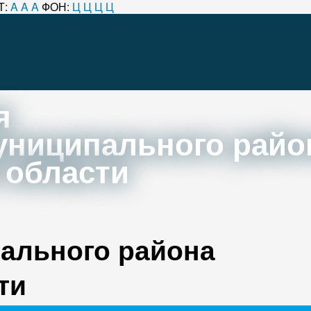
Т:
A
A
A
ФОН:
Ц
Ц
Ц
Ц
я
униципального райо
 области
ального района
ти