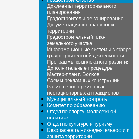
Документы территориального
планирования
Градостроительное зонирование
Документация по планировке
территории
Градостроительный план
земельного участка
Информационные системы в сфере
градостроительной деятельности
Программы комплексного развития
Дополнительные процедуры
Мастер-план г. Волхов
Схемы рекламных конструкций
Размещение временных
нестационарных аттракционов
Муниципальный контроль
Комитет по образованию
Отдел по спорту, молодежной
политике
Отдел по культуре и туризму
Безопасность жизнедеятельности и
защита территорий