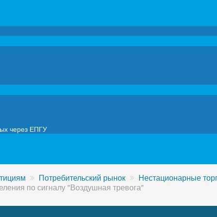
мых через ЕПГУ
стициям
Потребительский рынок
Нестационарные тор
еления по сигналу "Воздушная тревога"