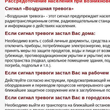
Рассредоточение населения при возникно
Сигнал «Воздушная тревога»
«Воздушная тревога» - этот сигнал предупреждает насе
радиотрансляционным сетям, радиовещательным станци
и информации о действиях населения.
Если сигнал тревоги застал Вас дома:
Необходимо взять с собой личные документы, средства и
отключить приборы, потребляющие электроэнергию, воду,
принять меры по защите продуктов, воды и пищи от во
(убежище, противорадиационном укрытии и укрытии) ил
пространства (подвал, цокольное помещение здания, по
погреба, подполья и т.п.).
Если сигнал тревоги застал Вас на рабочем
Действуйте согласно инструкции, предусматривающей н
оборудования и переводом процессов непрерывного ци
ближайшее защитное сооружение или в заглубленные по
Если сигнал тревоги застал Вас в городско
Необходимо выйти из транспорта на ближайшей останов
помещениях и других сооружениях подземного простран