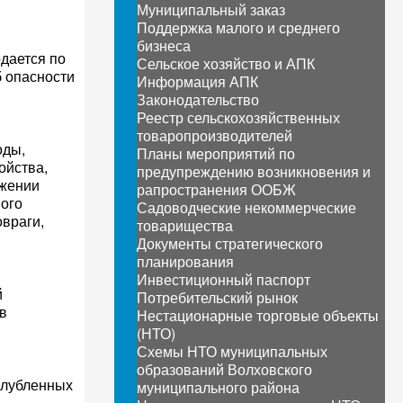
Муниципальный заказ
Поддержка малого и среднего
бизнеса
дается по
Сельское хозяйство и АПК
 опасности
Информация АПК
Законодательство
Реестр сельскохозяйственных
товаропроизводителей
оды,
Планы мероприятий по
ойства,
предупреждению возникновения и
ужении
рапространения ООБЖ
ного
Садоводческие некоммерческие
овраги,
товарищества
Документы стратегического
планирования
Инвестиционный паспорт
й
Потребительский рынок
в
Нестационарные торговые объекты
(НТО)
Схемы НТО муниципальных
образований Волховского
глубленных
муниципального района