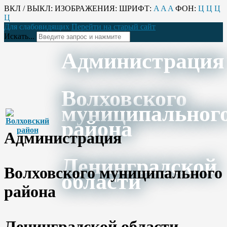
ВКЛ / ВЫКЛ:
ИЗОБРАЖЕНИЯ:
ШРИФТ:
A
A
A
ФОН:
Ц
Ц
Ц
Ц
Для слабовидящих
Перейти на старый сайт
Искать...
Администрация
Волховского
муниципальног
района
Администрация
Ленинградской
Волховского муниципального
области
района
Ленинградской области