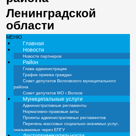
Ленинградской
области
МЕНЮ
Главная
Новости
Новости партнеров
Район
Глава администрации
График приема граждан
Совет депутатов Волховского муниципального
района
Совет депутатов МО г.Волхов
Муниципальные услуги
Административные регламенты
Нормативно-правовые акты
Проекты административных регламентов
Перечень массовых социально-значимых услуг,
оказываемых через ЕПГУ
Достопримечательности