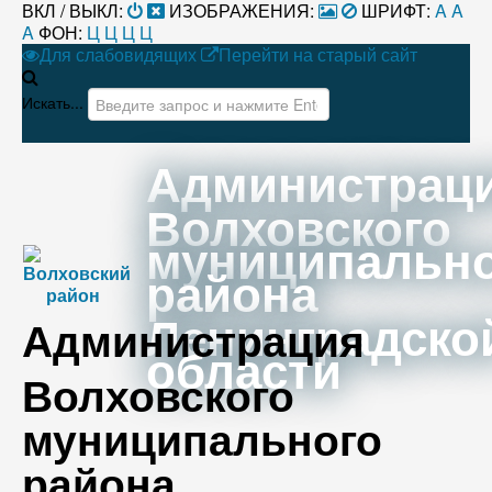
ВКЛ / ВЫКЛ:
ИЗОБРАЖЕНИЯ:
ШРИФТ:
A
A
A
ФОН:
Ц
Ц
Ц
Ц
Для слабовидящих
Перейти на старый сайт
Искать...
Администрац
Волховского
муниципальн
района
Ленинградско
Администрация
области
Волховского
муниципального
района