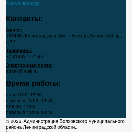
Схема проезда
Контакты:
Адрес:
187406 Ленинградская обл., г.Волхов, Кировский пр.,
д.32.
Телефоны:
+7 81363 7‑71-60
Электронная почта:
admvr@mail.ru
Время работы:
пн-чт 9:00–18:00,
перерыв 13:00–13:48;
пт 9:00–17:00,
перерыв 13:00–13:48
© 2026. Администрация Волховского муниципального
района Ленинградской области..