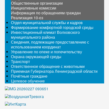
Общественные организации
Инициативные комиссии
Информация по обращениям граждан
Реализация 10-оз
Отдел муниципальной службы и кадров
Формирование комфортной городской среды
Инвестиционный климат Волховского
муниципального района
Сведения, подлежащие предоставлению с
использованием координат
Управление по опеке и попечительству
Охрана окружающей среды
Транспорт
Ответственное обращение с животными
Приемная Губернатора Ленинградской области
Почётные граждане
Целевое обучение