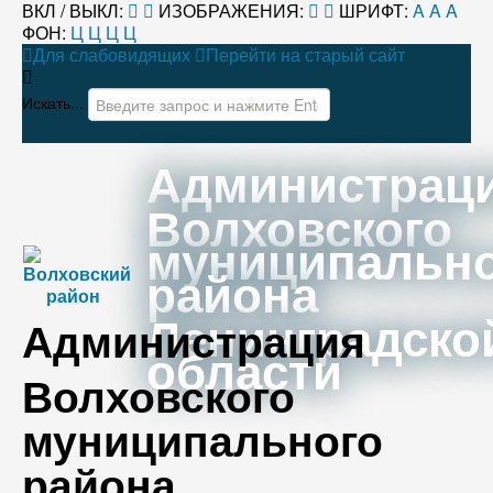
ВКЛ / ВЫКЛ:
ИЗОБРАЖЕНИЯ:
ШРИФТ:
A
A
A
ФОН:
Ц
Ц
Ц
Ц
Для слабовидящих
Перейти на старый сайт
Искать...
Администрац
Волховского
муниципальн
района
Ленинградско
Администрация
области
Волховского
муниципального
района