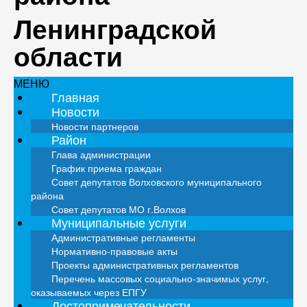
Ленинградской
области
МЕНЮ
Главная
Новости
Новости партнеров
Район
Глава администрации
График приема граждан
Совет депутатов Волховского муниципального
района
Совет депутатов МО г.Волхов
Муниципальные услуги
Административные регламенты
Нормативно-правовые акты
Проекты административных регламентов
Перечень массовых социально-значимых услуг,
оказываемых через ЕПГУ
Достопримечательности