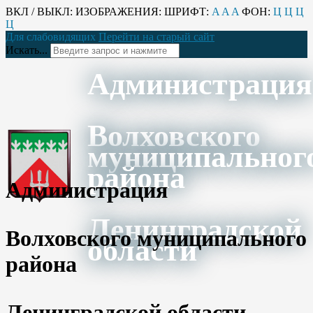
ВКЛ / ВЫКЛ:
ИЗОБРАЖЕНИЯ:
ШРИФТ:
A
A
A
ФОН:
Ц
Ц
Ц
Ц
Для слабовидящих
Перейти на старый сайт
Искать...
Администрация
Волховского
муниципальног
района
Администрация
Ленинградской
Волховского муниципального
области
района
Ленинградской области