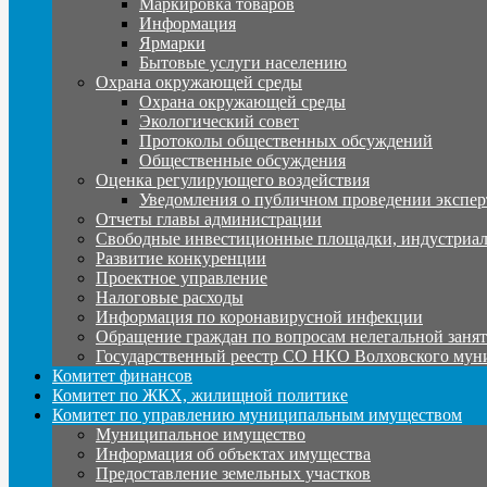
Маркировка товаров
Информация
Ярмарки
Бытовые услуги населению
Охрана окружающей среды
Охрана окружающей среды
Экологический совет
Протоколы общественных обсуждений
Общественные обсуждения
Оценка регулирующего воздействия
Уведомления о публичном проведении экспер
Отчеты главы администрации
Свободные инвестиционные площадки, индустриал
Развитие конкуренции
Проектное управление
Налоговые расходы
Информация по коронавирусной инфекции
Обращение граждан по вопросам нелегальной заня
Государственный реестр СО НКО Волховского мун
Комитет финансов
Комитет по ЖКХ, жилищной политике
Комитет по управлению муниципальным имуществом
Муниципальное имущество
Информация об объектах имущества
Предоставление земельных участков