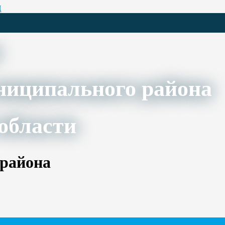
Ц
ниципального района
области
 района