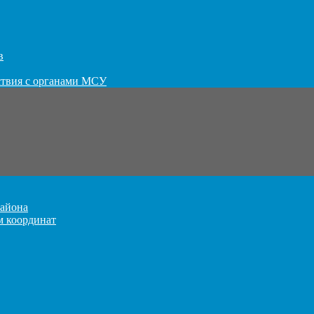
в
ствия с органами МСУ
айона
м координат