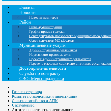
Главная
Новости
Новости партнеров
Район
Глава администрации
График приема граждан
Совет депутатов Волховского муниципального район
Совет депутатов МО г.Волхов
Муниципальные услуги
Административные регламенты
Нормативно-правовые акты
Проекты административных регламентов
Перечень массовых социально-значимых услуг, оказ
Достопримечательности
Служба по контракту
СВО: Меры поддержки
Главная страница
Комитет по экономике и инвестициям
Сельское хозяйство и АПК
Uncategorised
Антитеррористическая деятельность