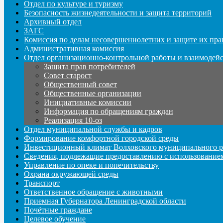
Отдел по культуре и туризму
Безопасность жизнедеятельности и защита территорий
Архивный отдел
ЗАГС
Комиссия по делам несовершеннолетних и защите их пра
Административная комиссия
Отдел организационно-контрольной работы и взаимодей
Защита прав потребителей
Совет старост
Общественный совет
Общественные организации
Инициативные комиссии
Информация по обращениям граждан
Реализация 10-оз
Отдел муниципальной службы и кадров
Формирование комфортной городской среды
Инвестиционный климат Волховского муниципального р
Сведения, подлежащие предоставлению с использование
Управление по опеке и попечительству
Охрана окружающей среды
Транспорт
Ответственное обращение с животными
Приемная Губернатора Ленинградской области
Почётные граждане
Целевое обучение