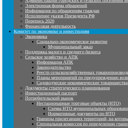
Администрации городских и сельских поселений В
Электронная форма обращений
Информация по обращениям граждан
Исполнение указов Президента РФ
Перепись 2020
Финансовая деятельность
Комитет по экономике и инвестициям
Экономика
Социально-экономическое развитие
Муниципальный заказ
Поддержка малого и среднего бизнеса
Сельское хозяйство и АПК
Информация АПК
Законодательство
Реестр сельскохозяйственных товаропроизвод
Планы мероприятий по предупреждению воз
Садоводческие некоммерческие товарищества
Документы стратегического планирования
Инвестиционный паспорт
Потребительский рынок
Нестационарные торговые объекты (НТО)
Схемы НТО муниципальных образовани
Нормативные документы по НТО
Границы прилегающих территорий, на которы
Специальная комиссия по определению грани