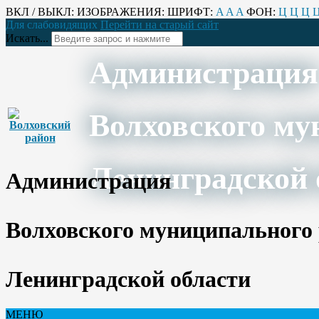
ВКЛ / ВЫКЛ:
ИЗОБРАЖЕНИЯ:
ШРИФТ:
A
A
A
ФОН:
Ц
Ц
Ц
Для слабовидящих
Перейти на старый сайт
Искать...
Администрация
Волховского му
Ленинградской 
Администрация
Волховского муниципального
Ленинградской области
МЕНЮ