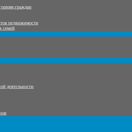
гориям граждан
ктов недвижимости
х семей
ой деятельности
нов