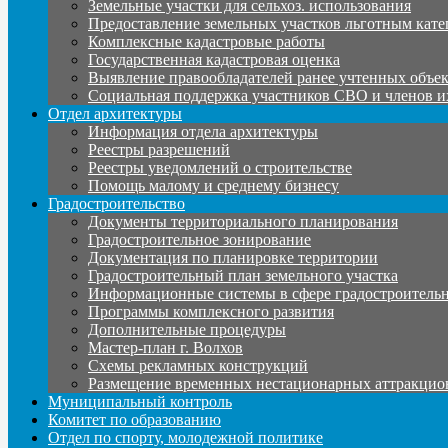
Земельные участки для сельхоз. использования
Предоставление земельных участков льготным кате
Комплексные кадастровые работы
Государственная кадастровая оценка
Выявление правообладателей ранее учтенных объе
Социальная поддержка участников СВО и членов и
Отдел архитектуры
Информация отдела архитектуры
Реестры разрешений
Реестры уведомлений о строительстве
Помощь малому и среднему бизнесу
Градостроительство
Документы территориального планирования
Градостроительное зонирование
Документация по планировке территории
Градостроительный план земельного участка
Информационные системы в сфере градостроительн
Программы комплексного развития
Дополнительные процедуры
Мастер-план г. Волхов
Схемы рекламных конструкций
Размещение временных нестационарных аттракцио
Муниципальный контроль
Комитет по образованию
Отдел по спорту, молодежной политике