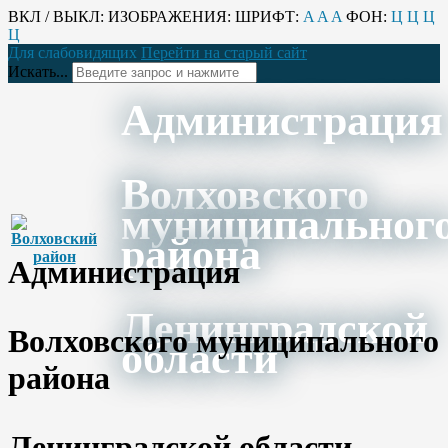
ВКЛ / ВЫКЛ:
ИЗОБРАЖЕНИЯ:
ШРИФТ:
A
A
A
ФОН:
Ц
Ц
Ц
Ц
Для слабовидящих
Перейти на старый сайт
Искать...
Администрация
Волховского
муниципальног
района
Администрация
Ленинградской
Волховского муниципального
области
района
Ленинградской области