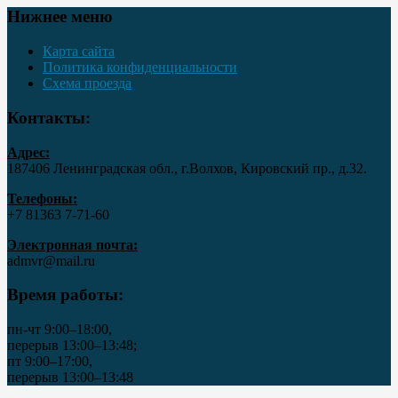
Нижнее меню
Карта сайта
Политика конфиденциальности
Схема проезда
Контакты:
Адрес:
187406 Ленинградская обл., г.Волхов, Кировский пр., д.32.
Телефоны:
+7 81363 7‑71-60
Электронная почта:
admvr@mail.ru
Время работы:
пн-чт 9:00–18:00,
перерыв 13:00–13:48;
пт 9:00–17:00,
перерыв 13:00–13:48