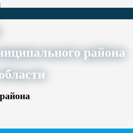
Ц
ниципального района
области
 района