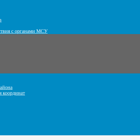
в
ствия с органами МСУ
айона
м координат