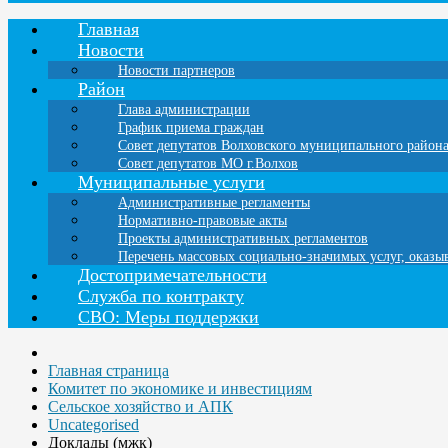
Главная
Новости
Новости партнеров
Район
Глава администрации
График приема граждан
Совет депутатов Волховского муниципального район
Совет депутатов МО г.Волхов
Муниципальные услуги
Административные регламенты
Нормативно-правовые акты
Проекты административных регламентов
Перечень массовых социально-значимых услуг, оказ
Достопримечательности
Служба по контракту
СВО: Меры поддержки
Главная страница
Комитет по экономике и инвестициям
Сельское хозяйство и АПК
Uncategorised
Доклады (мжк)