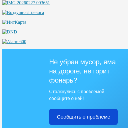
Не убран мусор, яма
на дороге, не горит
фонарь?
Столкнулись с проблемой —
сообщите о ней!
Сообщить о проблеме