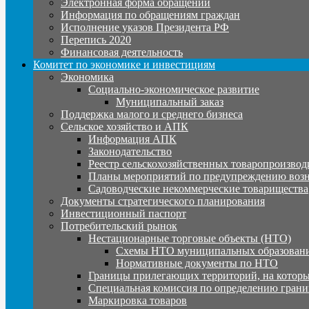
Электронная форма обращений
Информация по обращениям граждан
Исполнение указов Президента РФ
Перепись 2020
Финансовая деятельность
Комитет по экономике и инвестициям
Экономика
Социально-экономическое развитие
Муниципальный заказ
Поддержка малого и среднего бизнеса
Сельское хозяйство и АПК
Информация АПК
Законодательство
Реестр сельскохозяйственных товаропроизвод
Планы мероприятий по предупреждению воз
Садоводческие некоммерческие товарищества
Документы стратегического планирования
Инвестиционный паспорт
Потребительский рынок
Нестационарные торговые объекты (НТО)
Схемы НТО муниципальных образовани
Нормативные документы по НТО
Границы прилегающих территорий, на которы
Специальная комиссия по определению грани
Маркировка товаров