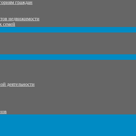
гориям граждан
ктов недвижимости
х семей
ой деятельности
нов