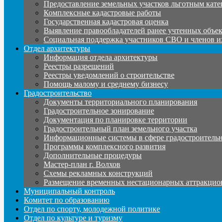
Предоставление земельных участков льготным кате
Комплексные кадастровые работы
Государственная кадастровая оценка
Выявление правообладателей ранее учтенных объе
Социальная поддержка участников СВО и членов и
Отдел архитектуры
Информация отдела архитектуры
Реестры разрешений
Реестры уведомлений о строительстве
Помощь малому и среднему бизнесу
Градостроительство
Документы территориального планирования
Градостроительное зонирование
Документация по планировке территории
Градостроительный план земельного участка
Информационные системы в сфере градостроительн
Программы комплексного развития
Дополнительные процедуры
Мастер-план г. Волхов
Схемы рекламных конструкций
Размещение временных нестационарных аттракцио
Муниципальный контроль
Комитет по образованию
Отдел по спорту, молодежной политике
Отдел по культуре и туризму