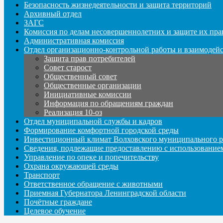
Безопасность жизнедеятельности и защита территорий
Архивный отдел
ЗАГС
Комиссия по делам несовершеннолетних и защите их пра
Административная комиссия
Отдел организационно-контрольной работы и взаимодей
Защита прав потребителей
Совет старост
Общественный совет
Общественные организации
Инициативные комиссии
Информация по обращениям граждан
Реализация 10-оз
Отдел муниципальной службы и кадров
Формирование комфортной городской среды
Инвестиционный климат Волховского муниципального р
Сведения, подлежащие предоставлению с использование
Управление по опеке и попечительству
Охрана окружающей среды
Транспорт
Ответственное обращение с животными
Приемная Губернатора Ленинградской области
Почётные граждане
Целевое обучение