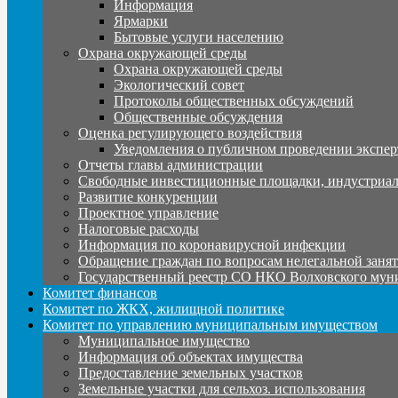
Информация
Ярмарки
Бытовые услуги населению
Охрана окружающей среды
Охрана окружающей среды
Экологический совет
Протоколы общественных обсуждений
Общественные обсуждения
Оценка регулирующего воздействия
Уведомления о публичном проведении экспер
Отчеты главы администрации
Свободные инвестиционные площадки, индустриал
Развитие конкуренции
Проектное управление
Налоговые расходы
Информация по коронавирусной инфекции
Обращение граждан по вопросам нелегальной заня
Государственный реестр СО НКО Волховского мун
Комитет финансов
Комитет по ЖКХ, жилищной политике
Комитет по управлению муниципальным имуществом
Муниципальное имущество
Информация об объектах имущества
Предоставление земельных участков
Земельные участки для сельхоз. использования