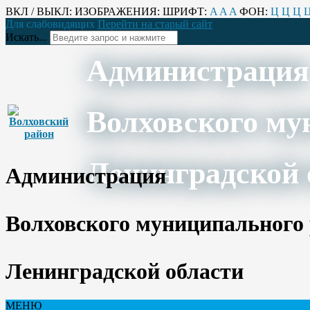
ВКЛ / ВЫКЛ:
ИЗОБРАЖЕНИЯ:
ШРИФТ:
A
A
A
ФОН:
Ц
Ц
Ц
Для слабовидящих
Перейти на старый сайт
Искать...
Администрация
Волховского му
Ленинградской 
Администрация
Волховского муниципального
Ленинградской области
МЕНЮ