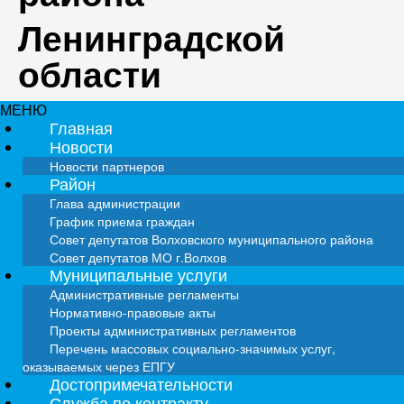
Ленинградской
области
МЕНЮ
Главная
Новости
Новости партнеров
Район
Глава администрации
График приема граждан
Совет депутатов Волховского муниципального района
Совет депутатов МО г.Волхов
Муниципальные услуги
Административные регламенты
Нормативно-правовые акты
Проекты административных регламентов
Перечень массовых социально-значимых услуг,
оказываемых через ЕПГУ
Достопримечательности
Служба по контракту