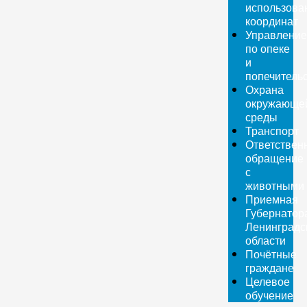
использова
координат
Управление
по опеке
и
попечитель
Охрана
окружающе
среды
Транспорт
Ответствен
обращение
с
животными
Приемная
Губернатор
Ленинградс
области
Почётные
граждане
Целевое
обучение