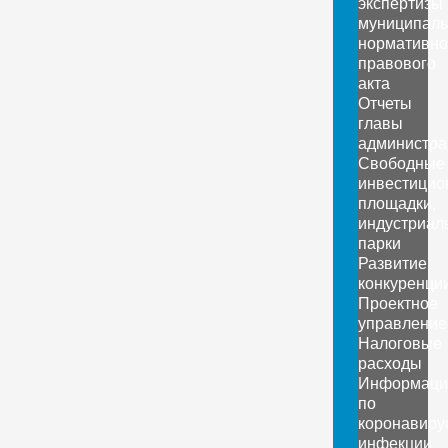
экспертизы
муниципаль
нормативно
правового
акта
Отчеты
главы
администра
Свободные
инвестицио
площадки,
индустриал
парки
Развитие
конкуренци
Проектное
управление
Налоговые
расходы
Информаци
по
коронавиру
инфекции