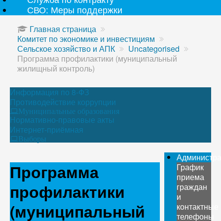
СВО: Меры поддержки
Главная страница
Комитет по экономике и инвестициям
Сельское хозяйство и АПК
Uncategorised
Программа профилактики (муниципальный
жилищный контроль)
Информация по 8-ФЗ
Противодействие коррупции
Муниципальные образования
Нормативно-правовые акты
Интернет-приёмная
Выборы
Администр
Программа
График
приема
профилактики
граждан
и
(муниципальный
контактные
телефоны