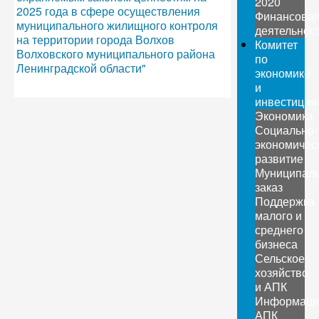
2020
2025 года в сфере осуществления
Финансова
муниципального жилищного контроля
деятельнос
на территории города Волхов
Комитет
Волховского муниципального района
по
Ленинградской области"
экономике
и
инвестиция
Экономика
Социально-
экономичес
развитие
Муниципал
заказ
Поддержка
малого и
среднего
бизнеса
Сельское
хозяйство
и АПК
Информаци
АПК