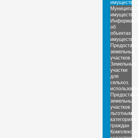
имущество
Муниципал
имущество
Информаци
об
объектах
имущества
Предоставл
земельных
участков
Земельные
участки
для
сельхоз.
использова
Предоставл
земельных
участков
льготным
категориям
граждан
Комплексн
кадастровы