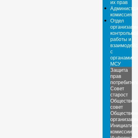
их прав
Администра
комиссия
Отдел
организаци
контрольно
работы и
взаимодейс
с
органами
МСУ
Защита
прав
потребител
Совет
старост
Обществен
совет
Обществен
организаци
Инициатив
комиссии
Информаци