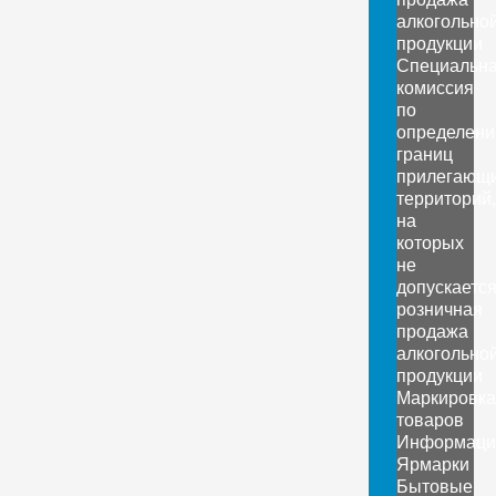
алкогольно
продукции
Специальн
комиссия
по
определен
границ
прилегающ
территорий,
на
которых
не
допускаетс
розничная
продажа
алкогольно
продукции
Маркировка
товаров
Информаци
Ярмарки
Бытовые