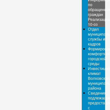
по
обращения
граждан
Реализация
10-оз
Отдел
муниципаль
службы и
кадров
Формирова
комфортно
городской
среды
Инвестици
климат
Волховског
муниципаль
района
Сведения,
подлежащи
предоставл
с