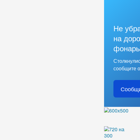
Не убр
на доро
фонарь
Столкнулис
сообщите о
Сообщи