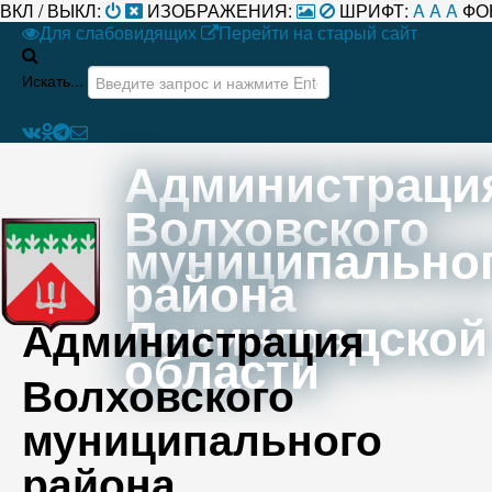
ВКЛ / ВЫКЛ:
ИЗОБРАЖЕНИЯ:
ШРИФТ:
A
A
A
ФО
Для слабовидящих
Перейти на старый сайт
Искать...
Администраци
Волховского
муниципально
района
Ленинградской
Администрация
области
Волховского
муниципального
района