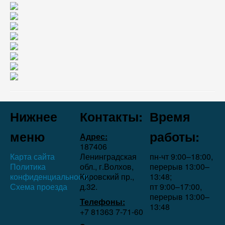
Нижнее
Контакты:
Время
меню
работы:
Адрес:
187406
Карта сайта
Ленинградская
пн-чт 9:00–18:00,
Политика
обл., г.Волхов,
перерыв 13:00–
конфиденциальности
Кировский пр.,
13:48;
Схема проезда
д.32.
пт 9:00–17:00,
перерыв 13:00–
Телефоны:
13:48
+7 81363 7‑71-60