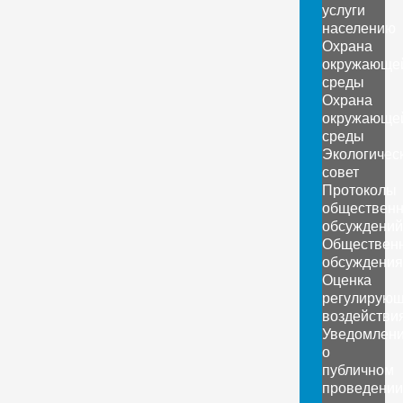
услуги
населению
Охрана
окружающе
среды
Охрана
окружающе
среды
Экологичес
совет
Протоколы
обществен
обсуждений
Обществен
обсуждения
Оценка
регулирующ
воздействи
Уведомлен
о
публичном
проведении