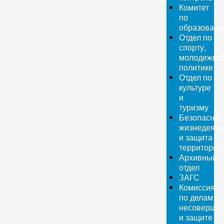
Комитет
по
образован
Отдел по
спорту,
молодежно
политике
Отдел по
культуре
и
туризму
Безопаснос
жизнедеяте
и защита
территорий
Архивный
отдел
ЗАГС
Комиссия
по делам
несовершен
и защите