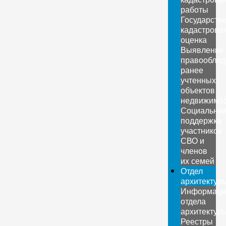
работы
Государств
кадастрова
оценка
Выявление
правооблад
ранее
учтенных
объектов
недвижимо
Социальна
поддержка
участников
СВО и
членов
их семей
Отдел
архитектур
Информаци
отдела
архитектур
Реестры