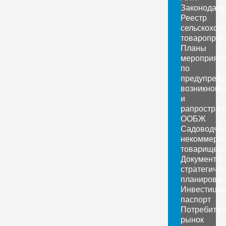
Законодате
Реестр
сельскохоз
товаропрои
Планы
мероприяти
по
предупреж
возникнове
и
рапростран
ООБЖ
Садоводчес
некоммерче
товарищест
Документы
стратегичес
планирован
Инвестици
паспорт
Потребител
рынок