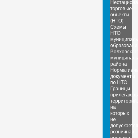
Нестацион
торговые
объекты
(НТО)
Схемы
НТО
муниципал
образовани
Волховског
муниципаль
района
Нормативн
документы
по НТО
Границы
прилегающ
территорий,
на
которых
не
допускаетс
розничная
продажа