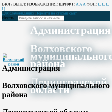
ВКЛ / ВЫКЛ:
ИЗОБРАЖЕНИЯ:
ШРИФТ:
A
A
A
ФОН:
Ц
Ц
Ц
Ц
Для слабовидящих
Перейти на старый сайт
Искать...
Администрация
Волховского
муниципальног
района
Администрация
Ленинградской
Волховского муниципального
области
района
Ленинградской области