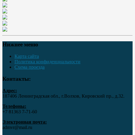
Нижнее меню
Карта сайта
Политика конфиденциальности
Схема проезда
Контакты:
Адрес:
187406 Ленинградская обл., г.Волхов, Кировский пр., д.32.
Телефоны:
+7 81363 7‑71-60
Электронная почта:
admvr@mail.ru