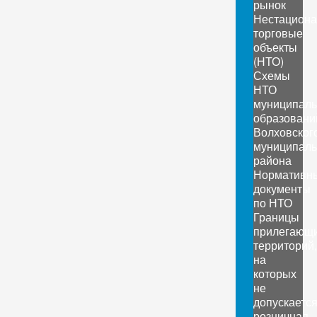
рынок
Нестацион
торговые
объекты
(НТО)
Схемы
НТО
муниципал
образовани
Волховског
муниципаль
района
Нормативн
документы
по НТО
Границы
прилегающ
территорий,
на
которых
не
допускаетс
розничная