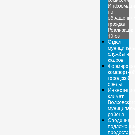
Информаци
по
обращения
граждан
Реализация
10-оз
Отдел
муниципаль
службы и
кадров
Формирова
комфортно
городской
среды
Инвестици
климат
Волховског
муниципаль
района
Сведения,
подлежащи
предоставл