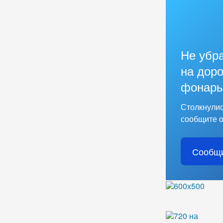
Не убр
на доро
фонарь
Столкнулис
сообщите о
Сообщи