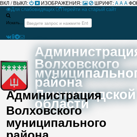
ВКЛ / ВЫКЛ:
ИЗОБРАЖЕНИЯ:
ШРИФТ:
A
A
A
ФО
Для слабовидящих
Перейти на старый сайт
Искать...
Администраци
Волховского
муниципально
района
Ленинградской
Администрация
области
Волховского
муниципального
района