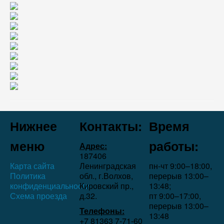
Нижнее
Контакты:
Время
меню
работы:
Адрес:
187406
Карта сайта
Ленинградская
пн-чт 9:00–18:00,
Политика
обл., г.Волхов,
перерыв 13:00–
конфиденциальности
Кировский пр.,
13:48;
Схема проезда
д.32.
пт 9:00–17:00,
перерыв 13:00–
Телефоны:
13:48
+7 81363 7‑71-60