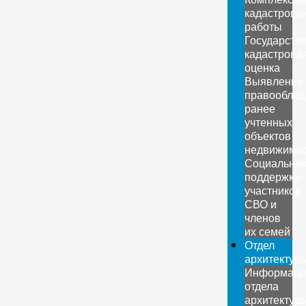
кадастровы
работы
Государств
кадастрова
оценка
Выявление
правооблад
ранее
учтенных
объектов
недвижимо
Социальна
поддержка
участников
СВО и
членов
их семей
Отдел
архитектур
Информаци
отдела
архитектур