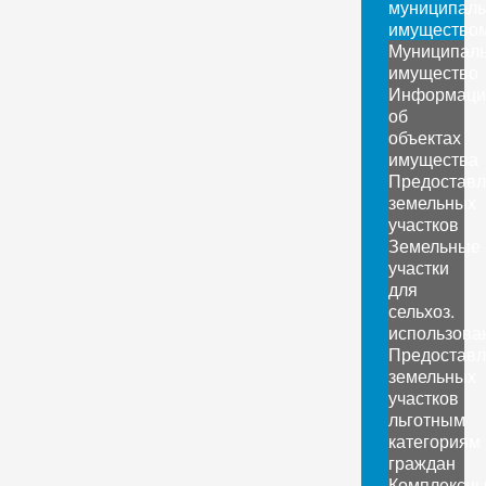
муниципал
имущество
Муниципал
имущество
Информаци
об
объектах
имущества
Предоставл
земельных
участков
Земельные
участки
для
сельхоз.
использова
Предоставл
земельных
участков
льготным
категориям
граждан
Комплексн