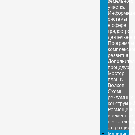
земельного
участка
Информаци
системы
в сфере
градострои
деятельнос
Программы
комплексно
развития
Дополните
процедуры
Мастер-
план г.
Волхов
Схемы
рекламных
конструкци
Размещени
временных
нестациона
аттракцион
Муниципал