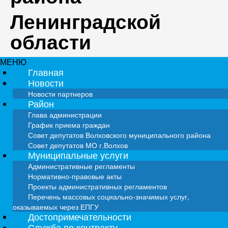
Ленинградской
области
МЕНЮ
Главная
Новости
Новости партнеров
Район
Глава администрации
График приема граждан
Совет депутатов Волховского муниципального района
Совет депутатов МО г.Волхов
Муниципальные услуги
Административные регламенты
Нормативно-правовые акты
Проекты административных регламентов
Перечень массовых социально-значимых услуг,
оказываемых через ЕПГУ
Достопримечательности
Служба по контракту