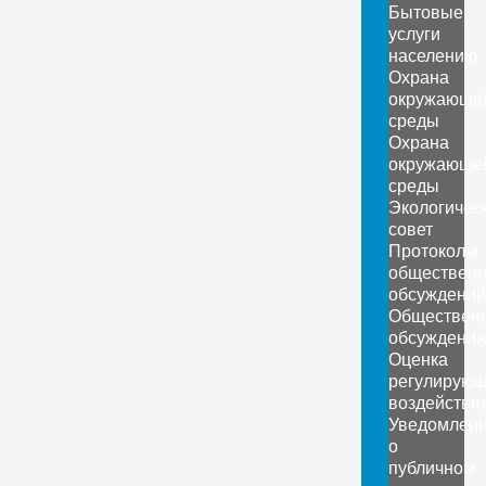
Бытовые
услуги
населению
Охрана
окружающе
среды
Охрана
окружающе
среды
Экологичес
совет
Протоколы
обществен
обсуждений
Обществен
обсуждения
Оценка
регулирующ
воздействи
Уведомлен
о
публичном