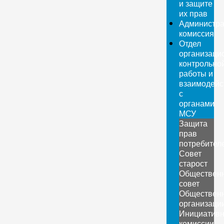
и защите
их прав
Администра
комиссия
Отдел
организаци
контрольно
работы и
взаимодейс
с
органами
МСУ
Защита
прав
потребител
Совет
старост
Обществен
совет
Обществен
организаци
Инициатив
комиссии