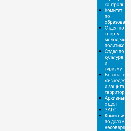
контроль
Комитет
по
образован
Отдел по
спорту,
молодежно
политике
Отдел по
культуре
и
туризму
Безопаснос
жизнедеяте
и защита
территорий
Архивный
отдел
ЗАГС
Комиссия
по делам
несовершен