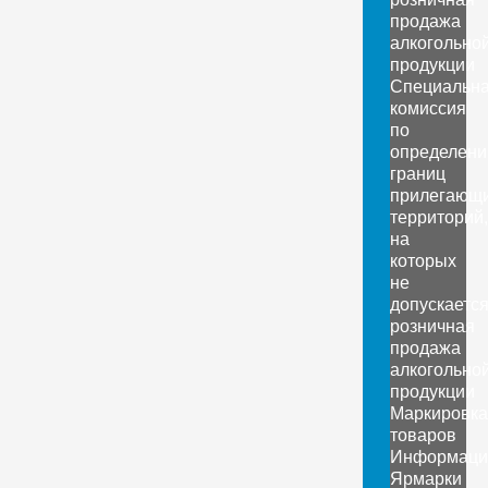
продажа
алкогольно
продукции
Специальн
комиссия
по
определен
границ
прилегающ
территорий,
на
которых
не
допускаетс
розничная
продажа
алкогольно
продукции
Маркировка
товаров
Информаци
Ярмарки