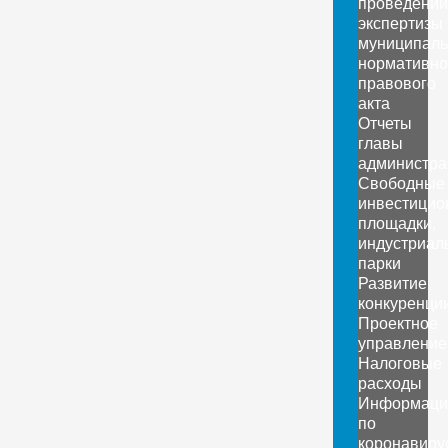
проведении
экспертизы
муниципаль
нормативно
правового
акта
Отчеты
главы
администра
Свободные
инвестицио
площадки,
индустриал
парки
Развитие
конкуренци
Проектное
управление
Налоговые
расходы
Информаци
по
коронавиру