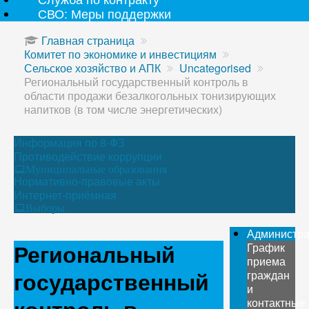
СВО: Меры поддержки
Главная страница
Комитет по экономике и инвестициям
Сельское хозяйство и АПК
Uncategorised
Региональный государственный контроль в
области продажи безалкогольных тонизирующих
напитков (в том числе энергетических)
Информация по 8-ФЗ
Противодействие коррупции
Муниципальные образования
Нормативно-правовые акты
Интернет-приёмная
Выборы
Администр
Региональный
График
приема
государственный
граждан
и
контактные