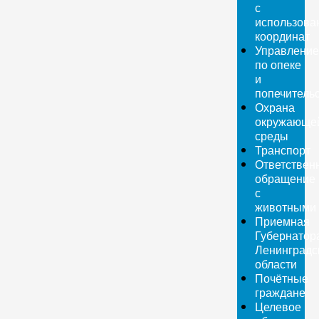
с
использова
координат
Управление
по опеке
и
попечитель
Охрана
окружающе
среды
Транспорт
Ответствен
обращение
с
животными
Приемная
Губернатор
Ленинградс
области
Почётные
граждане
Целевое