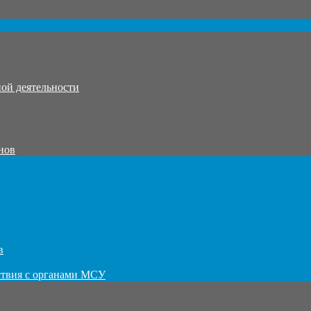
ой деятельности
нов
в
ствия с органами МСУ