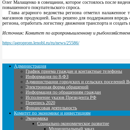
Олег Малащенко в совещании, которое состоялось после видео
повышенного покупательского спроса.
Глава аграрного ведомства региона отметил налаженное те
магазинов продукцией. Было решено для поддержания впредь 
региона, отработать логистику движения транспорта и создат
Источник: Комитет по агропромышленному и рыбохозяйственн
https://agroprom.lenobl.ru/ru/news/25586/
Администрация
График приема граждан и контактные телефоны
Информация по 8-ФЗ
Администрации городских и сельских поселений В
Электронная форма обращений
Информация по обращениям граждан
Исполнение указов Президента РФ
Перепись 2020
Финансовая деятельность
Комитет по экономике и инвестициям
Экономика
Социально-экономическое развитие
Муниципальный заказ