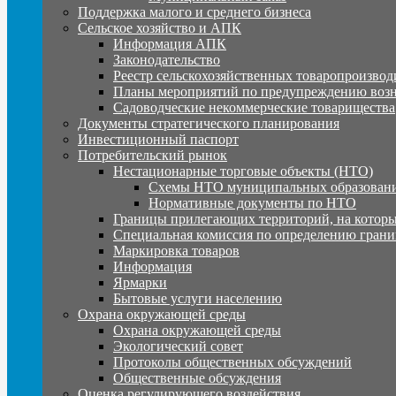
Поддержка малого и среднего бизнеса
Сельское хозяйство и АПК
Информация АПК
Законодательство
Реестр сельскохозяйственных товаропроизвод
Планы мероприятий по предупреждению воз
Садоводческие некоммерческие товарищества
Документы стратегического планирования
Инвестиционный паспорт
Потребительский рынок
Нестационарные торговые объекты (НТО)
Схемы НТО муниципальных образовани
Нормативные документы по НТО
Границы прилегающих территорий, на которы
Специальная комиссия по определению грани
Маркировка товаров
Информация
Ярмарки
Бытовые услуги населению
Охрана окружающей среды
Охрана окружающей среды
Экологический совет
Протоколы общественных обсуждений
Общественные обсуждения
Оценка регулирующего воздействия