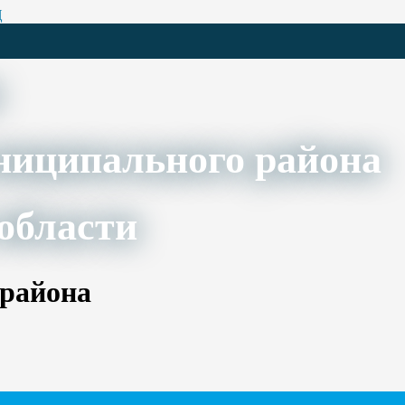
Ц
ниципального района
области
 района