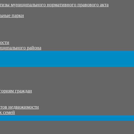
тизы муниципального нормативного правового акта
ьные парки
тости
иципального района
гориям граждан
ктов недвижимости
х семей