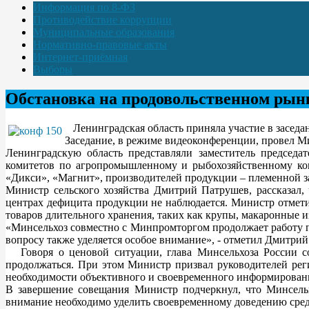
Информация по 8-ФЗ
Противодействие коррупции
Муниципальные образования
Нормативно-правовые акты
Интернет-приёмная
Выборы
Обстановка на продовольственном рын
Ленинградская область приняла участие в засед
Заседание, в режиме видеоконференции, провел М
Ленинградскую область представляли заместитель председа
комитетов по агропромышленному и рыбохозяйственному комп
«Дикси», «Магнит», производителей продукции – племенной з
Министр сельского хозяйства Дмитрий Патрушев, рассказал,
центрах дефицита продукции не наблюдается. Министр отмет
товаров длительного хранения, таких как крупы, макаронные и
«Минсельхоз совместно с Минпромторгом продолжает работу п
вопросу также уделяется особое внимание», - отметил Дмитри
Говоря о ценовой ситуации, глава Минсельхоза России со
продолжаться. При этом Министр призвал руководителей ре
необходимости объективного и своевременного информирования
В завершение совещания Министр подчеркнул, что Минсельх
внимание необходимо уделить своевременному доведению сред