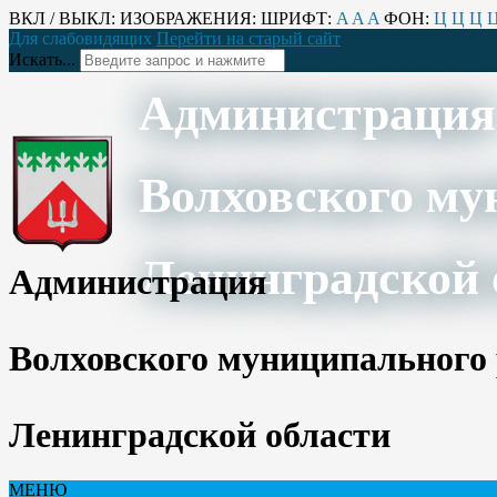
ВКЛ / ВЫКЛ:
ИЗОБРАЖЕНИЯ:
ШРИФТ:
A
A
A
ФОН:
Ц
Ц
Ц
Для слабовидящих
Перейти на старый сайт
Искать...
Администрация
Волховского му
Ленинградской 
Администрация
Волховского муниципального
Ленинградской области
МЕНЮ