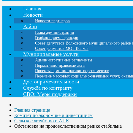
Главная
Новости
Новости партнеров
Район
Глава администрации
График приема граждан
Совет депутатов Волховского муниципального район
Совет депутатов МО г.Волхов
Муниципальные услуги
Административные регламенты
Нормативно-правовые акты
Проекты административных регламентов
Перечень массовых социально-значимых услуг, оказ
Достопримечательности
Служба по контракту
СВО: Меры поддержки
Главная страница
Комитет по экономике и инвестициям
Сельское хозяйство и АПК
Обстановка на продовольственном рынке стабильна