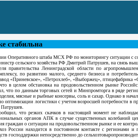
ке стабильна
ании Оперативного штаба МСХ РФ по мониторингу ситуации с со
инистр сельского хозяйства РФ Дмитрий Патрушев, на связь выш
теля правительства Ленинградской области по агропромышле
лексу, по развитию малого, среднего бизнеса и потребитель
авод «Приневское», «Петрохлеб», «Выборжец», птицефабрика «
 что в целом обстановка на продовольственном рынке Российс
ил, что по данным торговых сетей и Минпромторга в ряде реги
зделия, мясные и рыбные консервы, соль и сахар. Однако в нача
о оптимизации логистики с учетом возросшей потребности в про
й Патрушев.
общил, что резких скачков в настоящий момент не наблюдае
гиональных органов АПК в случае существенных колебаний цен
 граждан о ситуации на продовольственном рынке и ее контрол
оз России находится в постоянном контакте с регионами и г
ств господдержки непосредственно до сельхозтоваропроизводит