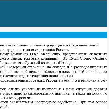
циально значимой сельхозпродукцией и продовольствием.
ли представители всех регионов России.
нному комплексу Олег Малащенко, представители областных
ского рынка, торговых компаний – X5 Retail Group, «Ашан»,
Синявинская», Лужский консервный завод.
кой Федерации стабильна, на складах и в распределительных
онов на прошлой неделе наблюдался повышенный спрос на ряд
ле текущей недели тенденция пошла на спад.
довольственных товарах. Рассчитываем, что в регионах этому
тся, однако усиленный контроль и анализ ситуации должны
 оперативно анализировать их причины, а также напомнил о
е на всех уровнях.
отов оказывать им необходимое содействие. При том особое
елей.