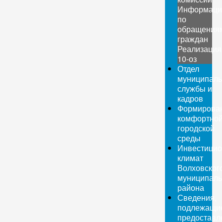
Информаци
по
обращения
граждан
Реализация
10-оз
Отдел
муниципаль
службы и
кадров
Формирова
комфортно
городской
среды
Инвестици
климат
Волховског
муниципаль
района
Сведения,
подлежащи
предоставл