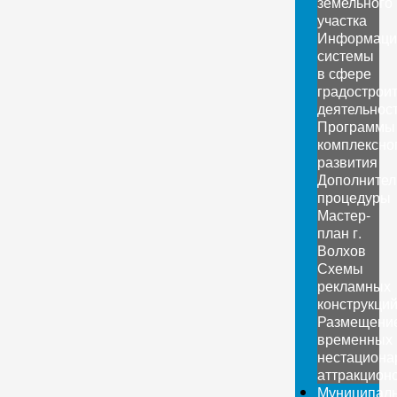
земельного
участка
Информаци
системы
в сфере
градострои
деятельнос
Программы
комплексно
развития
Дополните
процедуры
Мастер-
план г.
Волхов
Схемы
рекламных
конструкци
Размещени
временных
нестациона
аттракцион
Муниципал