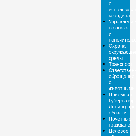
с
использова
координат
Управление
по опеке
и
попечитель
Охрана
окружающе
среды
Транспорт
Ответствен
обращение
с
животными
Приемная
Губернатор
Ленинградс
области
Почётные
граждане
Целевое