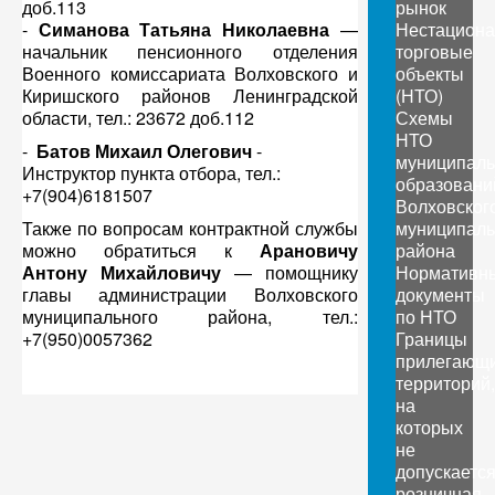
доб.113
рынок
-
Симанова Татьяна Николаевна
—
Нестацион
начальник пенсионного отделения
торговые
Военного комиссариата Волховского и
объекты
Киришского районов Ленинградской
(НТО)
области, тел.: 23672 доб.112
Схемы
НТО
-
Батов Михаил Олегович
-
муниципал
Инструктор пункта отбора, тел.:
образовани
+7(904)6181507
Волховског
Также по вопросам контрактной службы
муниципаль
можно обратиться к
Арановичу
района
Антону Михайловичу
— помощнику
Нормативн
главы администрации Волховского
документы
муниципального района, тел.:
по НТО
+7(950)0057362
Границы
прилегающ
территорий,
на
которых
не
допускаетс
розничная