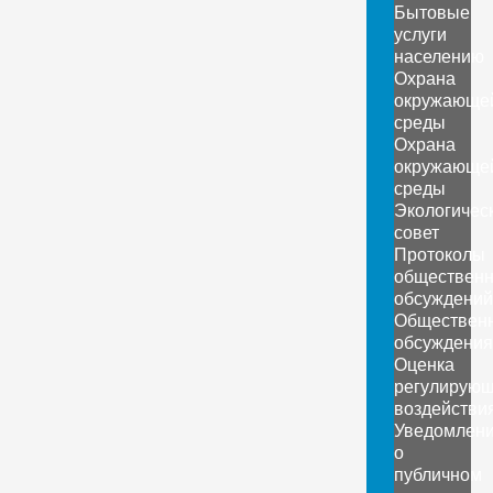
Бытовые
услуги
населению
Охрана
окружающе
среды
Охрана
окружающе
среды
Экологичес
совет
Протоколы
обществен
обсуждений
Обществен
обсуждения
Оценка
регулирующ
воздействи
Уведомлен
о
публичном