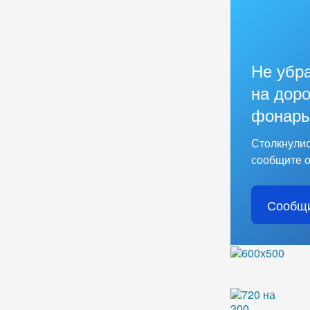
Не убр
на доро
фонарь
Столкнулис
сообщите о
Сообщи