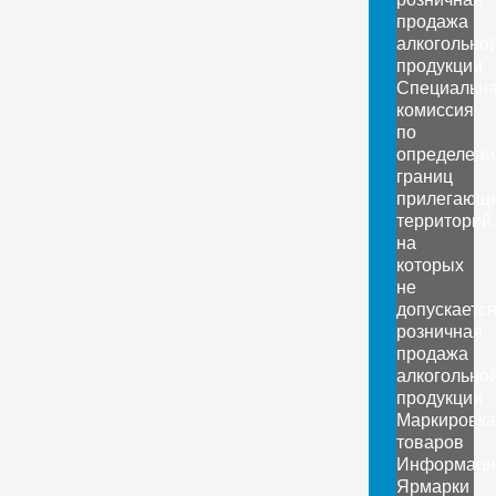
продажа
алкогольно
продукции
Специальн
комиссия
по
определен
границ
прилегающ
территорий,
на
которых
не
допускаетс
розничная
продажа
алкогольно
продукции
Маркировка
товаров
Информаци
Ярмарки