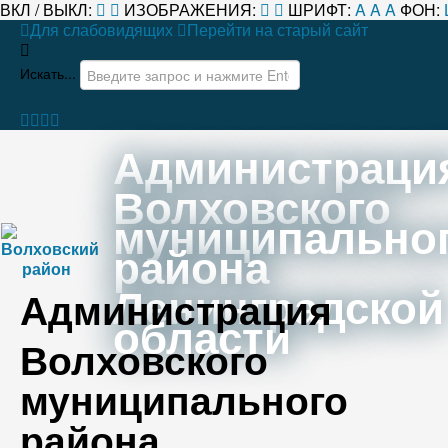
ВКЛ / ВЫКЛ:
ИЗОБРАЖЕНИЯ:
ШРИФТ:
A
A
A
ФОН:
Для слабовидящих
Перейти на старый сайт
Искать...
Администраци
Волховского
муниципально
района
Ленинградской
Администрация
области
Волховского
муниципального
района