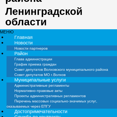
Ленинградской
области
МЕНЮ
Главная
Новости
Новости партнеров
Район
Глава администрации
График приема граждан
Совет депутатов Волховского муниципального района
Совет депутатов МО г.Волхов
Муниципальные услуги
Административные регламенты
Нормативно-правовые акты
Проекты административных регламентов
Перечень массовых социально-значимых услуг,
оказываемых через ЕПГУ
Достопримечательности
Служба по контракту