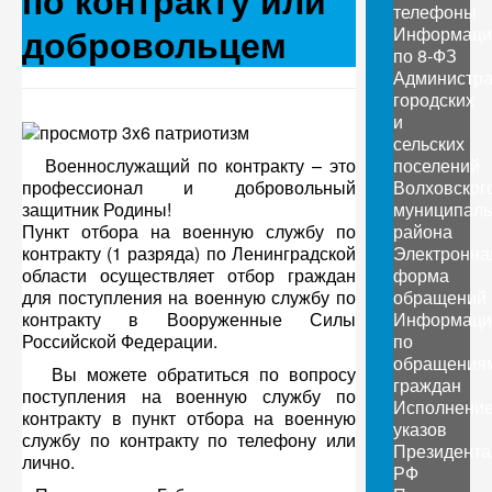
по контракту или
телефоны
добровольцем
Информаци
по 8-ФЗ
Администр
городских
и
сельских
Военнослужащий по контракту – это
поселений
профессионал и добровольный
Волховског
защитник Родины!
муниципаль
Пункт отбора на военную службу по
района
контракту (1 разряда) по Ленинградской
Электронна
области осуществляет отбор граждан
форма
для поступления на военную службу по
обращений
контракту в Вооруженные Силы
Информаци
Российской Федерации.
по
обращения
Вы можете обратиться по вопросу
граждан
поступления на военную службу по
Исполнени
контракту в пункт отбора на военную
указов
службу по контракту по телефону или
Президента
лично.
РФ