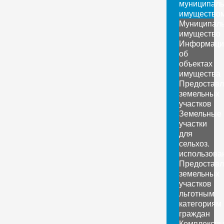
муниципал
имущество
Муниципал
имущество
Информаци
об
объектах
имущества
Предоставл
земельных
участков
Земельные
участки
для
сельхоз.
использова
Предоставл
земельных
участков
льготным
категориям
граждан
Комплексн