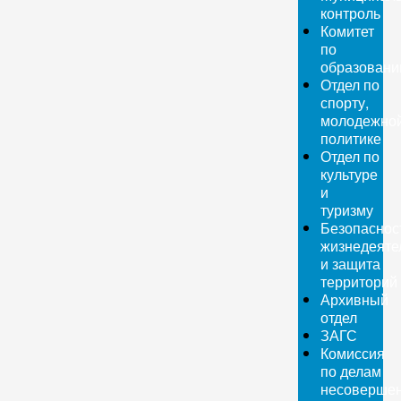
контроль
Комитет
по
образован
Отдел по
спорту,
молодежно
политике
Отдел по
культуре
и
туризму
Безопаснос
жизнедеяте
и защита
территорий
Архивный
отдел
ЗАГС
Комиссия
по делам
несовершен