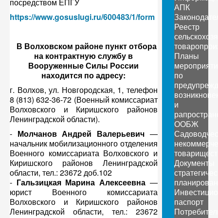
посредством ЕПГУ
АПК
https://www.gosuslugi.ru/600483/1/form
Законодате
Реестр
сельскохоз
В Волховском районе пункт отбора
товаропрои
на контрактную службу в
Планы
Вооруженные Силы России
мероприяти
находится по адресу:
по
предупреж
г. Волхов, ул. Новгородская, 1, телефон
возникнове
8 (813) 632-36-72 (Военный комиссариат
и
Волховского и Киришского районов
рапростран
Ленинградской области).
ООБЖ
-
Молчанов Андрей Валерьевич
—
Садоводчес
начальник мобилизационного отделения
некоммерче
Военного комиссариата Волховского и
товарищест
Киришского районов Ленинградской
Документы
области, тел.: 23672 доб.102
стратегичес
-
Гальзицкая Марина Алексеевна
—
планирован
юрист Военного комиссариата
Инвестици
Волховского и Киришского районов
паспорт
Ленинградской области, тел.: 23672
Потребител