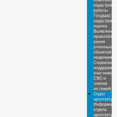
кадастровы
работы
Государств
кадастрова
оценка
Выявление
правооблад
ранее
учтенных
объектов
недвижимо
Социальна
поддержка
участников
СВО и
членов
их семей
Отдел
архитектур
Информаци
отдела
архитектур