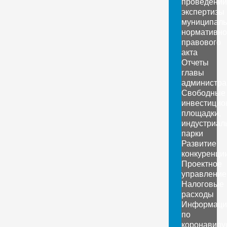
проведении
экспертизы
муниципаль
нормативно
правового
акта
Отчеты
главы
администра
Свободные
инвестицио
площадки,
индустриал
парки
Развитие
конкуренци
Проектное
управление
Налоговые
расходы
Информаци
по
коронавиру