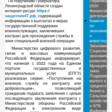
По поручению Губернатора
Перепись
Ленинградской области создан
2020
интернет-ресурс
https://
Финансова
защитник47.рф
, содержащий
деятельнос
информацию о выплатах и мерах
Комитет
государственной поддержки
по
военнослужащих, заключивших
экономике
контракт для прохождения службы в
и
зоне специальной военной операции
инвестиция
Экономика
Министерство цифрового развития,
Социально-
связи и массовых коммуникаций
экономичес
Российской Федерации информирует,
развитие
что начиная с 2022 года на Едином
Муниципал
портале государственных и
заказ
муниципальных услуг (ЕПГУ)
Поддержка
реализован сервис «Поступление на
малого и
военную службу по контракту или
среднего
добровольцем», позволяющий
бизнеса
гражданам подавать заявления с целью
Сельское
последующего заключения контракта с
хозяйство
Министерством обороны Российской
и АПК
Федерации в электронном виде
Информаци