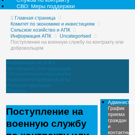
СВО: Меры поддержки
Главная страница
Комитет по экономике и инвестициям
Сельское хозяйство и АПК
Информация АПК
Uncategorised
Поступление на военную службу по контракту или
добровольцем
Информация по 8-ФЗ
Противодействие коррупции
Муниципальные образования
Нормативно-правовые акты
Интернет-приёмная
Выборы
Администр
Поступление на
График
приема
военную службу
граждан
и
контактные