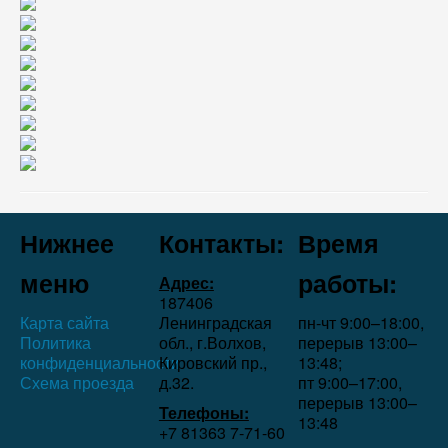
Нижнее
Контакты:
Время
меню
работы:
Адрес:
187406
Карта сайта
Ленинградская
пн-чт 9:00–18:00,
Политика
обл., г.Волхов,
перерыв 13:00–
конфиденциальности
Кировский пр.,
13:48;
Схема проезда
д.32.
пт 9:00–17:00,
перерыв 13:00–
Телефоны:
13:48
+7 81363 7‑71-60