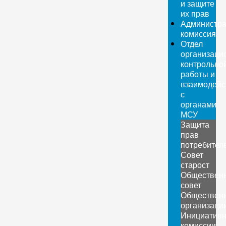
и защите
их прав
Администра
комиссия
Отдел
организаци
контрольно
работы и
взаимодейс
с
органами
МСУ
Защита
прав
потребител
Совет
старост
Обществен
совет
Обществен
организаци
Инициатив
комиссии